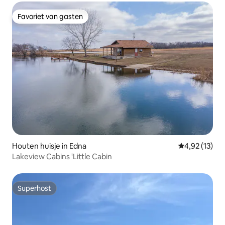
Favoriet van gasten
Favoriet van gasten
Houten huisje in Edna
Gemiddelde be
4,92 (13)
Lakeview Cabins 'Little Cabin
Superhost
Superhost