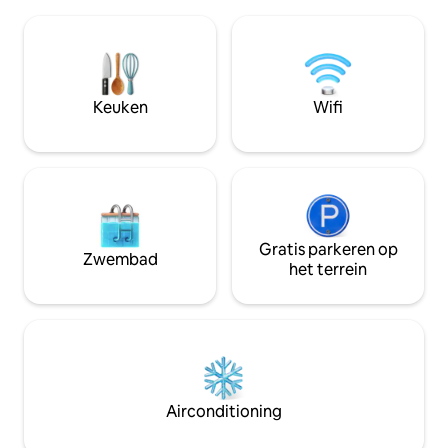
Dearing, Caney, Independence of
Prairie National P
Cherryvale. Perfect voor gezinnen,
Nation Museum. Tal
vrienden of aannemers die op zoek zijn
enkele minuten v
naar een gezellig alternatief voor een
Bartlesville, de th
langer verblijf voor een hotel. Geschikt
Wright's Price To
voor maximaal 10 gasten comfortabel in
Keuken
Wifi
restaurantopties.
deze charmante, bijgewerkte woning (4
queensize bedden en 1 queensize
luchtbed).
Gratis parkeren op
Zwembad
het terrein
Airconditioning