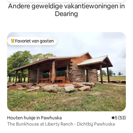
Andere geweldige vakantiewoningen in
Dearing
Favoriet van gasten
Topfavoriet van gasten
Houten huisje in Pawhuska
Gemiddelde
5 (53)
The Bunkhouse at Liberty Ranch - Dichtbij Pawhuska