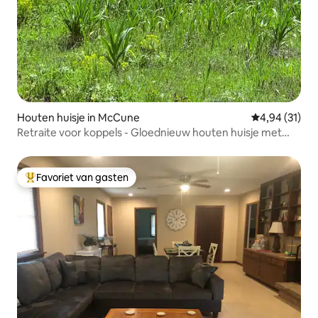
Houten huisje in McCune
Gemiddelde be
4,94 (31)
Retraite voor koppels - Gloednieuw houten huisje met
jacuzzi
Favoriet van gasten
Topfavoriet van gasten