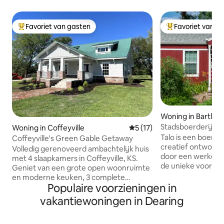
Favoriet van gasten
Favoriet van g
Topfavoriet van gasten
Topfavoriet van 
Woning in Bartlesvi
Stadsboerderij me
Woning in Coffeyville
Gemiddelde beoordeling van 
5 (17)
Scandinavische sti
Talo is een boerderi
Coffeyville's Green Gable Getaway
creatief ontworpe
Volledig gerenoveerd ambachtelijk huis
door een werkende
met 4 slaapkamers in Coffeyville, KS.
de unieke voorzi
Geniet van een grote open woonruimte
tonnensauna voor
en moderne keuken, 3 complete
buitendouche met
Populaire voorzieningen in
badkamers, een mastersuite op de 1e
vuurplaats met So
verdieping en wasserette met
vakantiewoningen in Dearing
oplader van niveau
wasmachine en droger. Centraal
rijden naar Pawhu
gelegen op enkele minuten van Tyro,
Woman's Mercantil