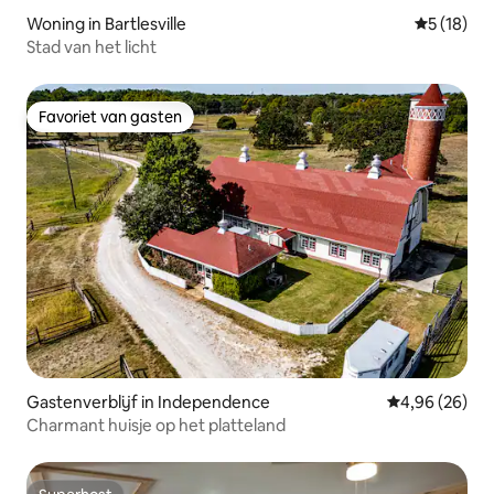
Woning in Bartlesville
Gemiddelde
5 (18)
Stad van het licht
Favoriet van gasten
Favoriet van gasten
Gastenverblijf in Independence
Gemiddelde be
4,96 (26)
Charmant huisje op het platteland