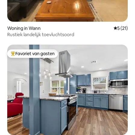
Woning in Wann
Gemiddelde
5 (21)
Rustiek landelijk toevluchtsoord
Favoriet van gasten
Topfavoriet van gasten