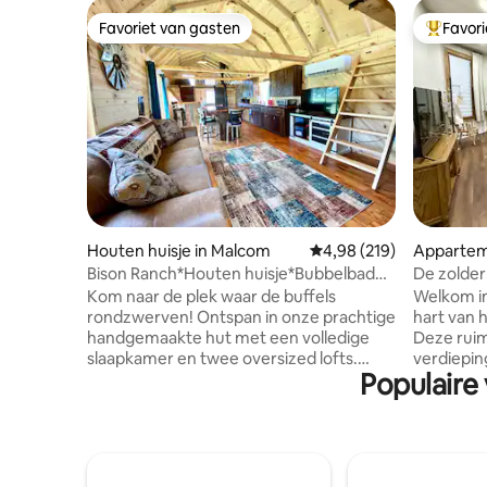
Favoriet van gasten
Favor
Favoriet van gasten
Topfavor
Houten huisje in Malcom
Gemiddelde beoordeling 
4,98 (219)
Appartem
Bison Ranch*Houten huisje*Bubbelbad
De zolder
met prachtig uitzicht
Kom naar de plek waar de buffels
Welkom in 
rondzwerven! Ontspan in onze prachtige
hart van h
handgemaakte hut met een volledige
Deze ruim
slaapkamer en twee oversized lofts.
verdiepin
Populaire
Maak een wandeling over een 1,6 mijl
centrum e
pad naar America 's National Mammal te
keuken, 
bekijken. 5 kilometer van de I-80. Blijf in
grote wo
contact met onze betrouwbare wifi of
Geniet va
trek de stekker uit het stopcontact om
centrum, 
te genieten van de geluiden van de
het Micha