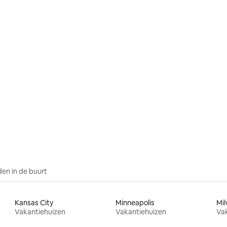
en in de buurt
Kansas City
Minneapolis
Mi
Vakantiehuizen
Vakantiehuizen
Va