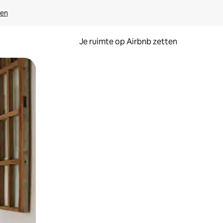
ven
Je ruimte op Airbnb zetten
ken of swipen.