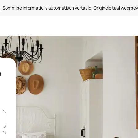
Sommige informatie is automatisch vertaald. 
Originele taal weerge
p
een keuze met je de pijltjestoetsen omhoog en omlaag, óf door te tik