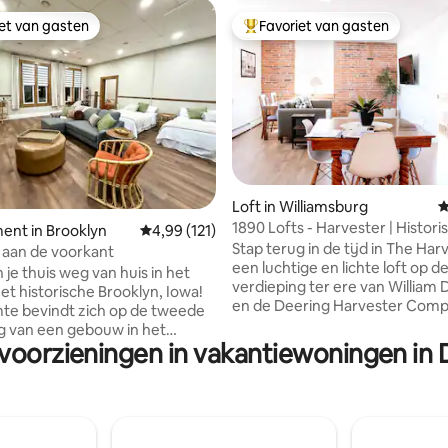
iet van gasten
Favoriet van gasten
iet van gasten
Topfavoriet van gasten
Loft in Williamsburg
G
1890 Lofts - Harvester | Historis
van 4,98 uit 5, 219 recensies
ent in Brooklyn
Gemiddelde beoordeling van 4,99 uit 5, 121 r
4,99 (121)
kingsize bedden
Stap terug in de tijd in The Har
 aan de voorkant
een luchtige en lichte loft op 
je thuis weg van huis in het
verdieping ter ere van William 
et historische Brooklyn, Iowa!
en de Deering Harvester Comp
te bevindt zich op de tweede
begin 1900 vanuit de eerste ve
g van een gebouw in het
opereerde. De loft is perfect v
 voorzieningen in vakantiewoningen in 
n beschikt over een volledige
gezinnen die terugkeren naar 
kantoorhoek, badkamer en een
gebied, bruiloftsgroepen of rei
onkamer met slaapvertrekken.
op de I-80 passeren, en beschi
n een prachtig uitzicht op het
kingsize bedden, een spa-acht
op slechts enkele stappen van
badkamer, spelletjes en een
el J. Manatt Community