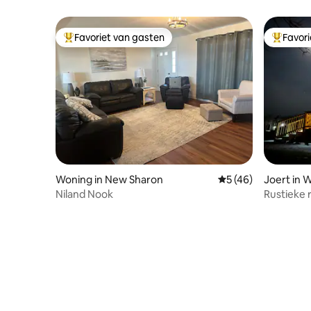
het meer Red Rock
Favoriet van gasten
Favor
Topfavoriet van gasten
Topfavor
Woning in New Sharon
Gemiddelde beoorde
5 (46)
Joert in 
Niland Nook
Rustieke 