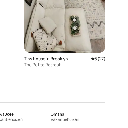
Tiny house in Brooklyn
Gemiddelde beoorde
5 (27)
The Petite Retreat
lwaukee
Omaha
kantiehuizen
Vakantiehuizen