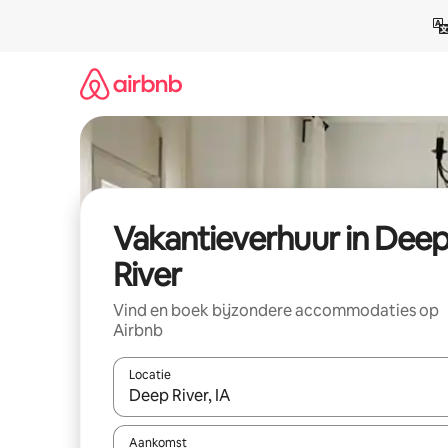
Ga
direct
naar
inhoud
Vakantieverhuur in Dee
River
Vind en boek bijzondere accommodaties op
Airbnb
Locatie
Wanneer er suggesties beschikbaar zijn, maak je 
Aankomst