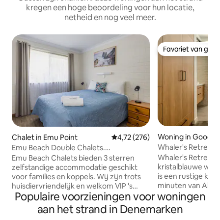
kregen een hoge beoordeling voor hun locatie,
netheid en nog veel meer.
Favoriet van gas
Favoriet van gas
Woning in Goode 
Chalet in Emu Point
Gemiddelde beoordeling van 4,72
4,72 (276)
Whaler's Retreat
Emu Beach Double Chalets.
Huisdiervriendelijk aan zee.
Whaler's Retreat l
Emu Beach Chalets bieden 3 sterren
kristalblauwe wat
zelfstandige accommodatie geschikt
is een rustige kus
voor families en koppels. Wij zijn trots
minuten van Albany
huisdiervriendelijk en welkom VIP 's
Populaire voorzieningen voor woningen
ingerichte huis bi
(Zeer Belangrijke Huisdieren ). Houd er
met gemakkelijke
rekening mee dat als je huisdieren
aan het strand in Denemarken
stranden, wandeli
meeneemt, je contact moet opnemen