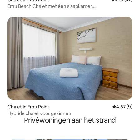
Emu Beach Chalet met één slaapkamer.
Huisdiervriendelijk
Chalet in Emu Point
Gemiddelde b
4,67 (9)
Hybride chalet voor gezinnen
Privéwoningen aan het strand