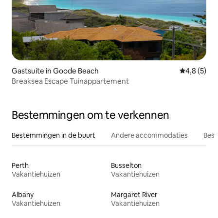
Gastsuite in Goode Beach
Gemiddelde 
4,8 (5)
Breaksea Escape Tuinappartement
Bestemmingen om te verkennen
Bestemmingen in de buurt
Andere accommodaties
Best
Perth
Busselton
Vakantiehuizen
Vakantiehuizen
Albany
Margaret River
Vakantiehuizen
Vakantiehuizen