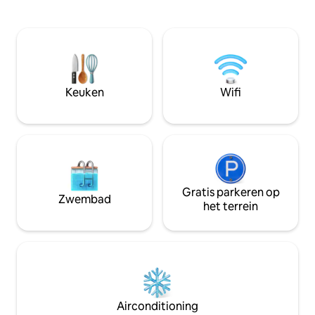
bezienswaardighed
met het kantoor om de betaling te
maximaal 8 gasten
regelen. De door Airbnb opgegeven
slaapkamers, idea
prijs is exclusief toeslag voor huisdieren.
stellen of kleine
Huisdieren worden in rekening gebracht
vogelgezang en o
voor $ 25 per nacht voor een huisdier en
van langzame och
$ 45 per nacht voor 2 of meer
ontspan terwijl de
huisdieren. Je moet geldige creditcard-
Keuken
Wifi
boomtoppen zakt b
en betaalkaartgegevens verstrekken
Huisdierkosten va
om het verblijf van je huisdieren te
bevestigen.
Gratis parkeren op
Zwembad
het terrein
Airconditioning