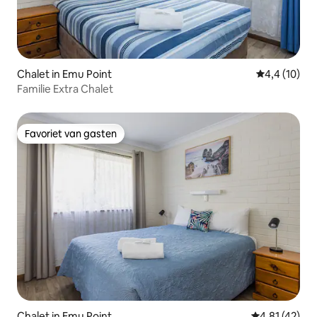
Chalet in Emu Point
Gemiddelde b
4,4 (10)
Familie Extra Chalet
Favoriet van gasten
Favoriet van gasten
Chalet in Emu Point
Gemiddelde be
4,81 (42)