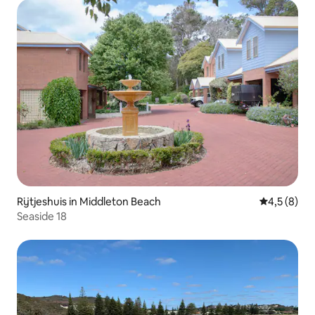
Rijtjeshuis in Middleton Beach
Gemiddelde 
4,5 (8)
Seaside 18