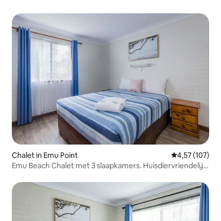
Chalet in Emu Point
Gemiddelde beo
4,57 (107)
Emu Beach Chalet met 3 slaapkamers. Huisdiervriendelijk
aan zee