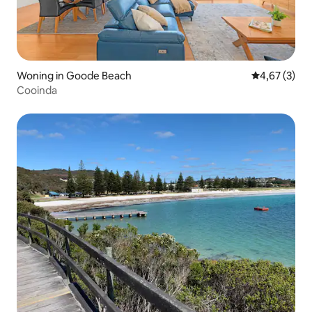
Woning in Goode Beach
Gemiddelde b
4,67 (3)
Cooinda