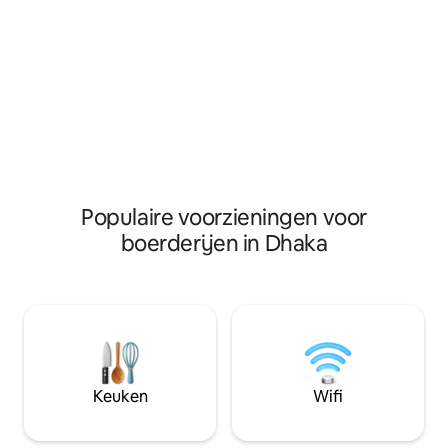
nemen aan en te l
rijstvelden. Houd er rekening mee dat
activiteiten zoals 
rond het huis een productief rijstveld,
oogsten en koken.
een groenteveld en een visvijver is,
genieten van het 
zodat je de stadia kunt ervaren van de
landschap om je h
selectie van zaaien tot na de oogst.
Populaire voorzieningen voor
boerderijen in Dhaka
Keuken
Wifi