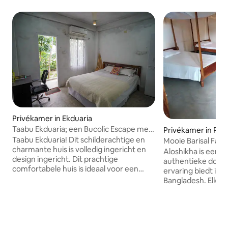
Privékamer in Ekduaria
Taabu Ekduaria; een Bucolic Escape met
Privékamer in Raji
Relax Vibes
Taabu Ekduaria! Dit schilderachtige en
Mooie Barisal Far
charmante huis is volledig ingericht en
Aloshikha is een k
design ingericht. Dit prachtige
authentieke dorps
comfortabele huis is ideaal voor een
ervaring biedt in 
gezin op vakantie of een enkele persoon
Bangladesh. Elke dag brengt nieuwe
op retraite. Verschillende woonkamers,
ervaringen met lo
een eigen balkon op het zuiden, een
gewoonten en uw 
eetkamer met uitzicht op de lucht en
biologisch en loka
een hangmat voor luie middagsiësta 's
worden aangemoe
kijken uit op de vijver met uitzicht op