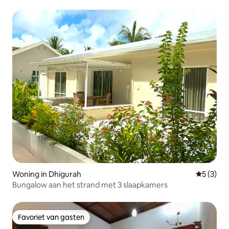
Woning in Dhigurah
Gemiddeld
5 (3)
Bungalow aan het strand met 3 slaapkamers
Favoriet van gasten
Favoriet van gasten