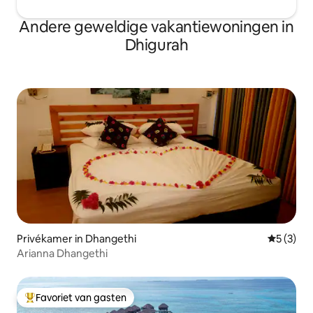
Andere geweldige vakantiewoningen in
Dhigurah
Privékamer in Dhangethi
Gemiddeld
5 (3)
Arianna Dhangethi
Favoriet van gasten
Topfavoriet van gasten