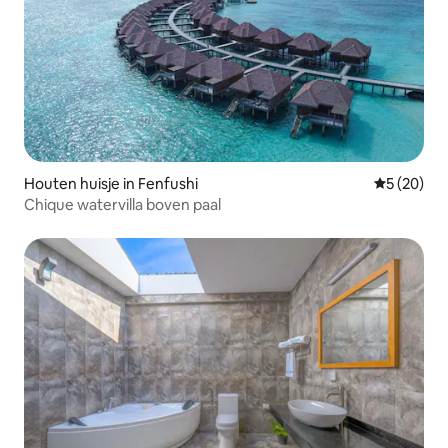
Houten huisje in Fenfushi
Gemiddelde
5 (20)
Chique watervilla boven paal