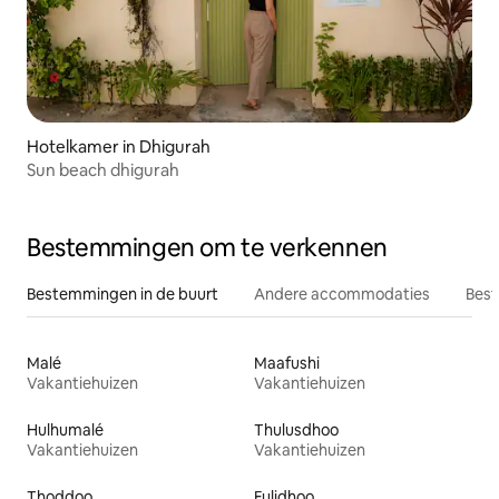
Hotelkamer in Dhigurah
Sun beach dhigurah
Bestemmingen om te verkennen
Bestemmingen in de buurt
Andere accommodaties
Best
Malé
Maafushi
Vakantiehuizen
Vakantiehuizen
Hulhumalé
Thulusdhoo
Vakantiehuizen
Vakantiehuizen
Thoddoo
Fulidhoo