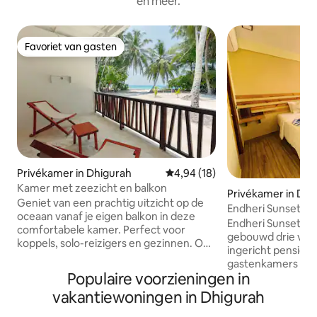
en meer.
Favoriet van gasten
Favoriet van gasten
Privékamer in Dhigurah
Gemiddelde beoordeling van 4,9
4,94 (18)
Kamer met zeezicht en balkon
Privékamer in Dha
Geniet van een prachtig uitzicht op de
Endheri Sunset D
oceaan vanaf je eigen balkon in deze
Endheri Sunset Dh
comfortabele kamer. Perfect voor
gebouwd drie verd
koppels, solo-reizigers en gezinnen. Op
ingericht pension in
een steenworp afstand van het strand,
gastenkamers ver
met moderne voorzieningen,
Populaire voorzieningen in
balkons en grote
airconditioning, gratis wifi, eigen
badkamers. We he
vakantiewoningen in Dhigurah
badkamer en ontbijt Wij regelen het *
uitzicht op het st
Walvishaai en mantarog snorkelen,