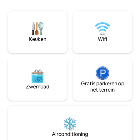
terras en vier lux
verpleegsterhaai snorkelen, visbank
op het strand/de o
snorkelen * Dolfijncruises,
kamers met uitzic
zandbankbezoeken en picknick-
hebben ook een st
eilandbezoeken * Scubaduiken *
restaurant met vri
Romantisch stranddiner *
Endheri Sunset ve
Gezinsvriendelijk met extra bedoptie *
visreizen, strand
Tranport-arrangementen
Keuken
Wifi
duikactiviteiten.
Gratis parkeren op
Zwembad
het terrein
Airconditioning