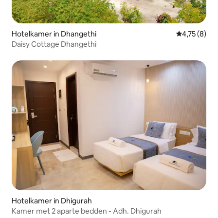
Hotelkamer in Dhangethi
Gemiddelde b
4,75 (8)
Daisy Cottage Dhangethi
Hotelkamer in Dhigurah
Kamer met 2 aparte bedden - Adh. Dhigurah