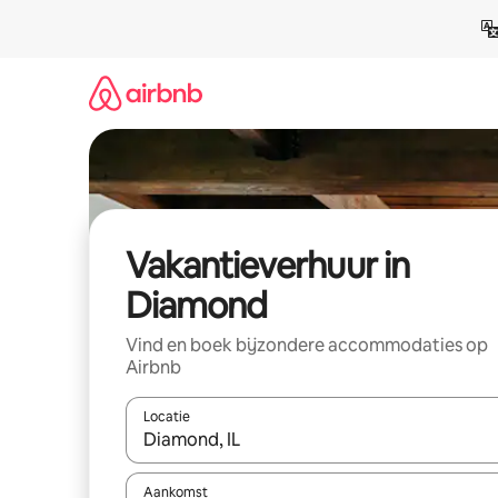
Ga
direct
naar
inhoud
Vakantieverhuur in
Diamond
Vind en boek bijzondere accommodaties op
Airbnb
Locatie
Wanneer er suggesties beschikbaar zijn, maak je 
Aankomst