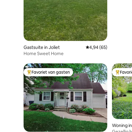
Gastsuite in Joliet
Gemiddelde beoordeling
4,94 (65)
Home Sweet Home
Favoriet van gasten
Favor
Topfavoriet van gasten
Topfavor
Woning in
Gezellig h