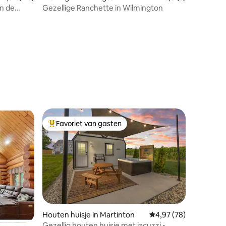
in de
Gezellige Ranchette in Wilmington
Favoriet van gasten
Topfavoriet van gasten
ecensies
Houten huisje in Martinton
Gemiddelde beoordelin
4,97 (78)
Gezellig houten huisje met jacuzzi •