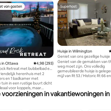
iet van gasten
Superhost
iet van gasten
Superhost
 van 4,91 uit 5, 121 recensies
Huisje in Wilmington
G
Geniet van ons gezellige huisje 
buurt van Route 66
Geniet van de gemakken van thu
s in Ottawa
Gemiddelde beoordeling van 4,98 uit 5, 293 r
4,98 (293)
weg moet zijn. Ons volledig
ock Retreat met bubbelbad en
gemeubileerde huisje is gelege
omheinde tuin!
riendelijk herenhuis met 2
mijl van Rt 53 / Historic Rt 66 e
ers en 1 badkamer met
slechts een paar blokken van d
tuin in een rustige buurt dicht
Kankakee River. Slechts 5 minuten naar
 Ideaal voor koppels, maar
het 'centrum' van Wilmington 
e voorzieningen in vakantiewoningen i
l voor alle reizigers. Veilig,
restaurants, een wijnbar, een l
zeer geschikt voor werken op
brouwerij en meerdere antiekwi
Geniet van een open indeling en
Gemakkelijke toegang tot alle
 terras met een bubbelbad en
Joliet te bieden heeft op slecht