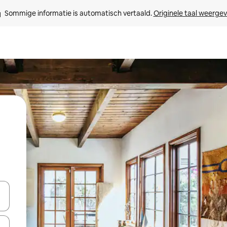
Sommige informatie is automatisch vertaald. 
Originele taal weerge
een keuze met je de pijltjestoetsen omhoog en omlaag, óf door te tik