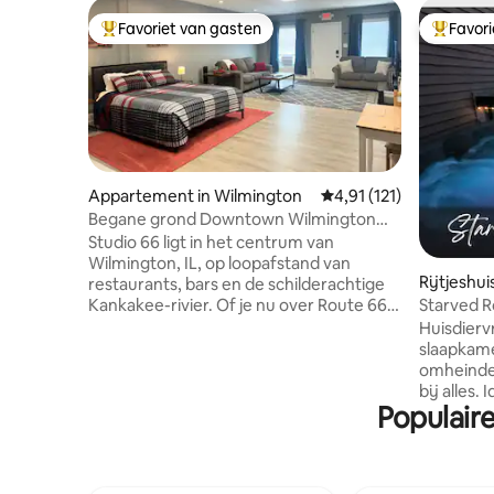
Favoriet van gasten
Favor
Topfavoriet van gasten
Topfavor
Appartement in Wilmington
Gemiddelde beoordeling
4,91 (121)
Begane grond Downtown Wilmington
Studio Route 66
Studio 66 ligt in het centrum van
Wilmington, IL, op loopafstand van
Rijtjeshui
restaurants, bars en de schilderachtige
Kankakee-rivier. Of je nu over Route 66
Starved R
reist, familie bezoekt of hier voor je werk
volledig 
Huisdierv
bent, deze ruime studio biedt een
slaapkam
handige plek om te verblijven, direct
omheinde 
naast de historische 'Mother Road'. Heb
bij alles.
je een extra bed nodig? We hebben een
Populair
comfortabe
optioneel opklapbaar babybedje van 31" x
privé en 
75" (ideaal voor een kind of een enkele
afstand. 
volwassene). Deze wordt achter slot en
een nieuw
grendel bewaard om zoveel mogelijk