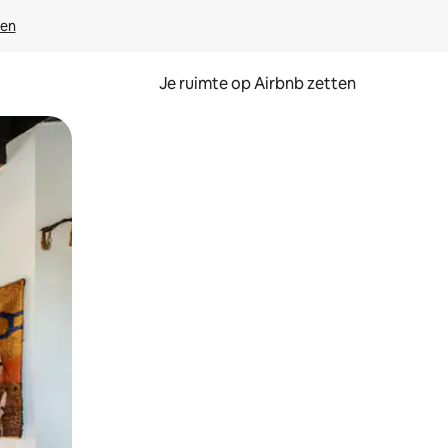
ven
Je ruimte op Airbnb zetten
ken of swipen.