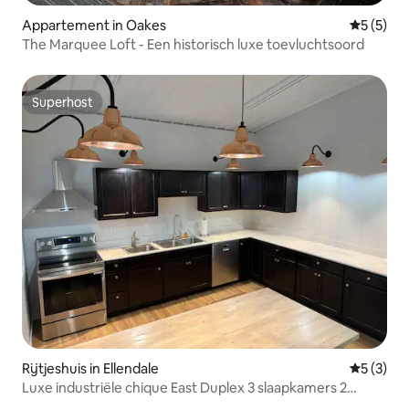
Appartement in Oakes
Gemiddeld
5 (5)
The Marquee Loft - Een historisch luxe toevluchtsoord
Superhost
Superhost
Rijtjeshuis in Ellendale
Gemiddeld
5 (3)
Luxe industriële chique East Duplex 3 slaapkamers 2
badkamers