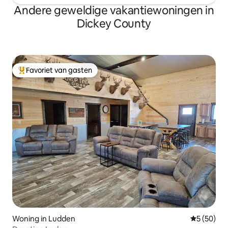
Andere geweldige vakantiewoningen in
Dickey County
Favoriet van gasten
Topfavoriet van gasten
Woning in Ludden
Gemiddelde
5 (50)