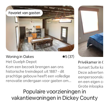
Favoriet van gasten
Favoriet van gasten
Woning in Oakes
Gemiddelde beoordeling van 
5 (37)
Het Guelph Depot
Privékamer in Oa
Kom een bezoek brengen aan ons
Sunset Suite kame
historische treindepot uit 1887 - dit
Deze advertentie 
prachtige gebouw heeft een volledige
eenpersoonskame
renovatie ondergaan voor gasten om
en een eigen com
herinneringen te creëren die een leven
Grote inloopkast.
lang meegaan. Het depot bestaat uit
Populaire voorzieningen in
woonruimtes, waa
twee verdiepingen met twee
woonkamer en wasr
vakantiewoningen in Dickey County
slaapkamers op de begane grond en
slaapkamer 1 van 
twee slaapkamers op het tweede
verhuur in een gro
verhaal. De ruime eetkamer, keuken en