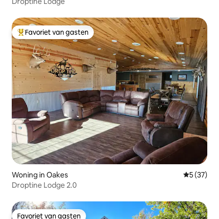
Droptine Lodge
Favoriet van gasten
Topfavoriet van gasten
Woning in Oakes
Gemiddelde
5 (37)
Droptine Lodge 2.0
Favoriet van gasten