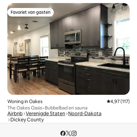
Favoriet van gasten
Favoriet van gasten
Woning in Oakes
Gemiddelde beo
4,97 (117)
The Oakes Oasis~Bubbelbad en sauna
Airbnb
Verenigde Staten
Noord-Dakota
Dickey County