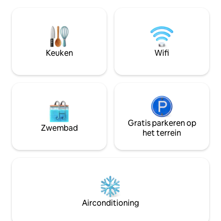
vierkante voet. 
woonkamer zijn een open concept om
zou alleen worden
te genieten van gemakkelijk
de andere kamers
entertainment en gesprekken, of het nu
niet is de ruimte h
een bruidsdouche of jachtploeg is! Een
accommodatie is v
geweldige plek voor grote groepen, met
een complete keu
Keuken
Wifi
toegang tot verwarmde hondenkennels
inclusief vaatwass
en vrij wild schoonmaakschuur.
een eigen slot. Dit 
hoofdslaapkamer.
Gratis parkeren op
Zwembad
het terrein
Airconditioning