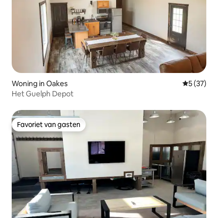
Woning in Oakes
Gemiddelde
5 (37)
Het Guelph Depot
Favoriet van gasten
Favoriet van gasten