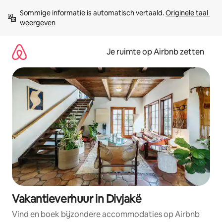
Ga
Sommige informatie is automatisch vertaald. 
Originele taal 
direct
weergeven
naar
inhoud
Je ruimte op Airbnb zetten
Vakantieverhuur in Divjakë
Vind en boek bijzondere accommodaties op Airbnb