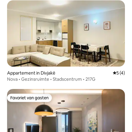
Appartement in Divjakë
Gemiddeld
5 (4)
Nova • Gezinsruimte • Stadscentrum • 217G
Favoriet van gasten
Favoriet van gasten