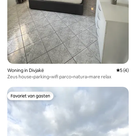
Woning in Divjakë
Gemiddeld
5 (4)
Zeus house•parking•wifi parco•natura•mare relax
Favoriet van gasten
Favoriet van gasten