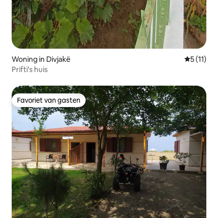
Woning in Divjakë
Gemiddeld
5 (11)
Prifti's huis
Favoriet van gasten
Favoriet van gasten