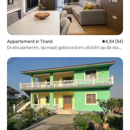
Appartement in Tiranë
Gemiddelde be
4,94 (54)
Gratis parkeren, op maat gebouwd en uitzicht op de stad
@EE Homes