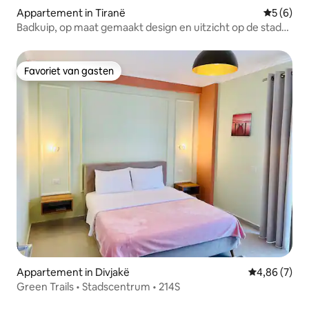
Appartement in Tiranë
Gemiddeld
5 (6)
Badkuip, op maat gemaakt design en uitzicht op de stad
@EE Homes
Favoriet van gasten
Favoriet van gasten
Appartement in Divjakë
Gemiddelde b
4,86 (7)
Green Trails • Stadscentrum • 214S