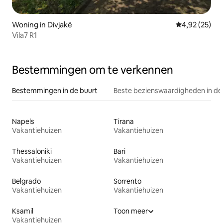
Woning in Divjakë
Gemiddelde be
4,92 (25)
Vila7 R1
Bestemmingen om te verkennen
Bestemmingen in de buurt
Beste bezienswaardigheden in de
Napels
Tirana
Vakantiehuizen
Vakantiehuizen
Thessaloniki
Bari
Vakantiehuizen
Vakantiehuizen
Belgrado
Sorrento
Vakantiehuizen
Vakantiehuizen
Ksamil
Toon meer
Vakantiehuizen