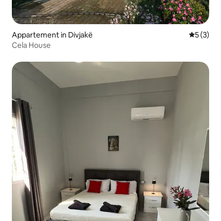
Appartement in Divjakë
Gemiddeld
5 (3)
Cela House