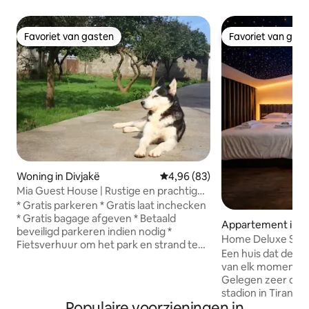
Favoriet van gasten
Favoriet van gas
Favoriet van gasten
Favoriet van gas
Woning in Divjakë
Gemiddelde beoordeling van 4,9
4,96 (83)
Mia Guest House | Rustige en prachtige
tuin
* Gratis parkeren * Gratis laat inchecken
* Gratis bagage afgeven * Betaald
Appartement in T
beveiligd parkeren indien nodig *
Home Deluxe SPA 
Fietsverhuur om het park en strand te
Presidentieel
Een huis dat de mo
verkennen * Autoverhuur 🍃 Eenvoudig,
van elk moment w
groen en ruim. Op 5 minuten lopen van
Gelegen zeer dich
het hart van de stad, waar je lokale
stadion in Tirana,
markten en bars vindt. Ook het
Populaire voorzieningen in
omgeving. Uitgaa