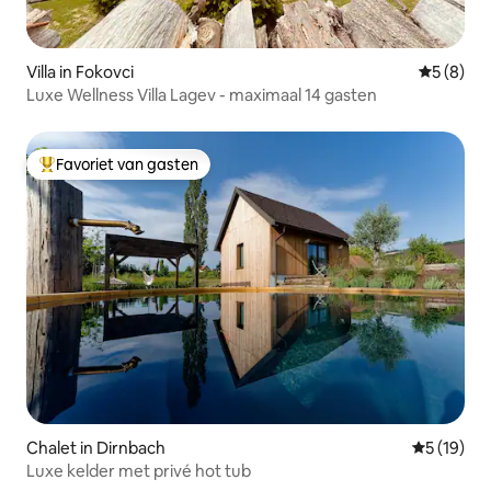
Villa in Fokovci
Gemiddeld
5 (8)
Luxe Wellness Villa Lagev - maximaal 14 gasten
Favoriet van gasten
Topfavoriet van gasten
Chalet in Dirnbach
Gemiddelde
5 (19)
Luxe kelder met privé hot tub