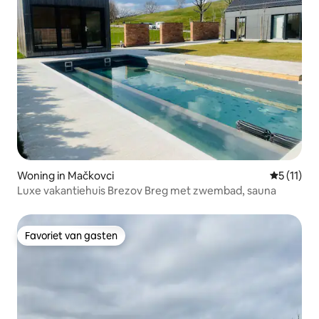
Woning in Mačkovci
Gemiddeld
5 (11)
Luxe vakantiehuis Brezov Breg met zwembad, sauna
Favoriet van gasten
Favoriet van gasten