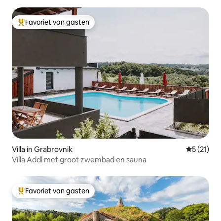
Favoriet van gasten
Topfavoriet van gasten
Villa in Grabrovnik
Gemiddelde
5 (21)
Villa Addl met groot zwembad en sauna
Favoriet van gasten
Topfavoriet van gasten