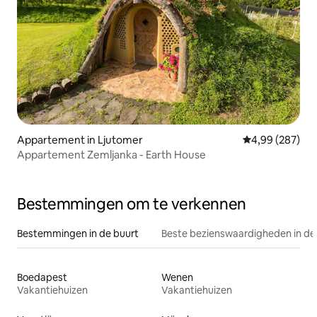
Appartement in Ljutomer
Gemiddelde beo
4,99 (287)
Appartement Zemljanka - Earth House
Bestemmingen om te verkennen
Bestemmingen in de buurt
Beste bezienswaardigheden in de
Boedapest
Wenen
Vakantiehuizen
Vakantiehuizen