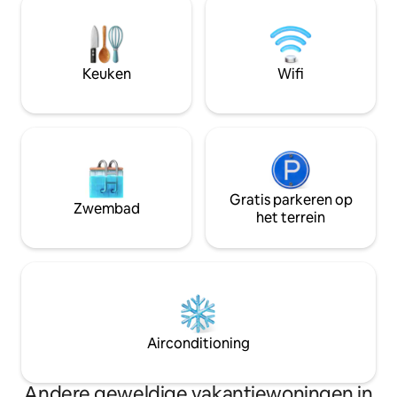
ervaring. Voor liefhebbers van eenvoud,
hebben. Bij het be
die genieten van momenten van stilte
word je betoverd 
en geloven dat schoonheid in de kleine
sparren, terwijl je
dingen zit. Als je een van degenen bent
vinden om het uit
Keuken
Wifi
die van de natuur en haar ritme houden,
een nieuwe dimens
ben je welkom.
Airconditioning.
Gratis parkeren op
Zwembad
het terrein
Airconditioning
Andere geweldige vakantiewoningen in