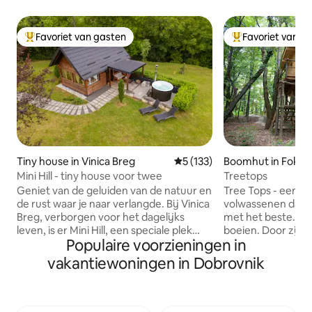
Favoriet van gasten
Favoriet van g
Topfavoriet van gasten
Topfavoriet van 
Tiny house in Vinica Breg
Gemiddelde beoordeling van 5
5 (133)
Boomhut in Fokov
Mini Hill - tiny house voor twee
Treetops
Geniet van de geluiden van de natuur en
Tree Tops - een o
de rust waar je naar verlangde. Bij Vinica
volwassenen dat 
Breg, verborgen voor het dagelijks
met het beste. Is e
leven, is er Mini Hill, een speciale plek
boeien. Door zijn u
Populaire voorzieningen in
gecreëerd voor ontspanning, plezier en
bos is het ons mee
ontsnapping naar de natuur. 💚 Dit is
waar zelfs de mee
vakantiewoningen in Dobrovnik
geen klassieke toeristische
wordt verrukt. Dit
accommodatie. Mini Hill is een plek voor
is een observator
diegenen die op zoek zijn naar meer dan
dat kosten noch m
comfort, ze zijn op zoek naar een
Het heeft alles wa