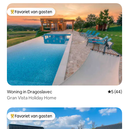
Favoriet van gasten
Topfavoriet van gasten
Woning in Dragoslavec
Gemiddelde
5 (44)
Gran Vista Holiday Home
Favoriet van gasten
Topfavoriet van gasten