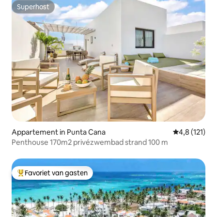
Superhost
Superhost
Appartement in Punta Cana
Gemiddelde be
4,8 (121)
Penthouse 170m2 privézwembad strand 100 m
Favoriet van gasten
Topfavoriet van gasten