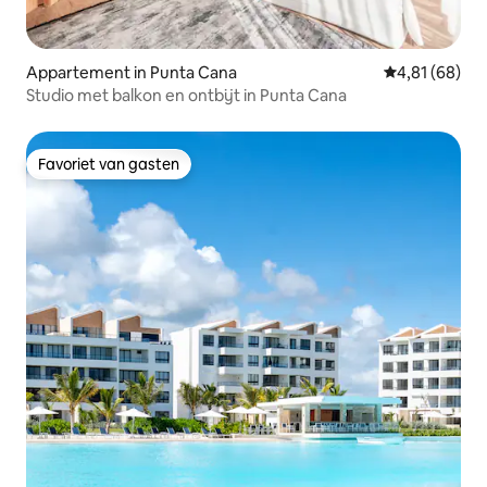
Appartement in Punta Cana
Gemiddelde be
4,81 (68)
Studio met balkon en ontbijt in Punta Cana
Favoriet van gasten
Favoriet van gasten