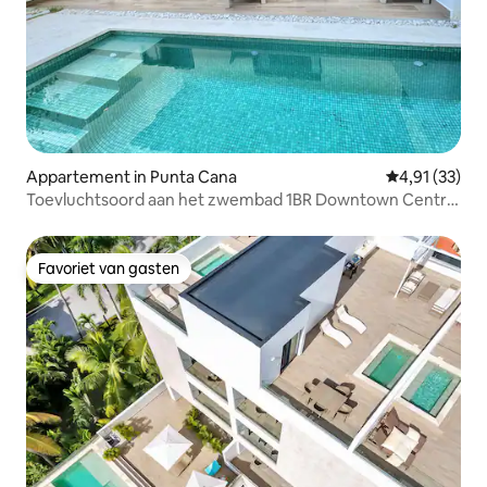
Appartement in Punta Cana
Gemiddelde be
4,91 (33)
Toevluchtsoord aan het zwembad 1BR Downtown Central
Park
Favoriet van gasten
Favoriet van gasten