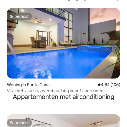
Superhost
Superhost
Woning in Punta Cana
Gemiddelde beo
4,84 (106)
Villa met jacuzzi, zwembad, bbq voor 12 personen
Appartementen met airconditioning
Superhost
Superhost