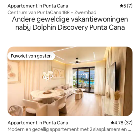
Appartement in Punta Cana
Gemiddeld
5 (7)
Centrum van PuntaCana 1BR + Zwembad
Andere geweldige vakantiewoningen
nabij Dolphin Discovery Punta Cana
Favoriet van gasten
Favoriet van gasten
Appartement in Punta Cana
Gemiddelde be
4,78 (37)
Modern en gezellig appartement met 2 slaapkamers en 2
badkamers in het centrum van Punta Cana