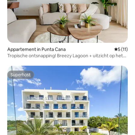
Appartement in Punta Cana
Gemiddeld
5 (11)
Tropische ontsnapping! Breezy Lagoon + uitzicht op het
zwembad
Superhost
Superhost