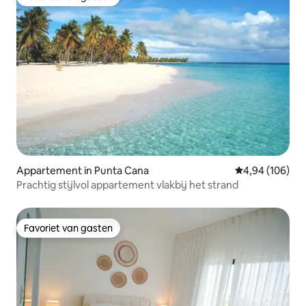
Favoriet van gasten
Appartement in Punta Cana
Gemiddelde beo
4,94 (106)
Prachtig stijlvol appartement vlakbij het strand
Favoriet van gasten
Favoriet van gasten