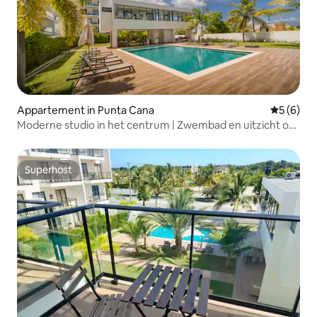
Appartement in Punta Cana
Gemiddeld
5 (6)
Moderne studio in het centrum | Zwembad en uitzicht op
het meer + fitnessruimte
Superhost
Superhost