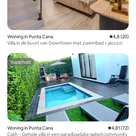
Woning in Punta Cana
Gemiddelde b
4,8 (20)
Villa in de buurt van Downtown met zwembad + jacuzzi
Superhost
Superhost
Woning in Punta Cana
Gemiddelde be
4,81 (72)
Cath – Gehele villa in een paradijselijke gated community