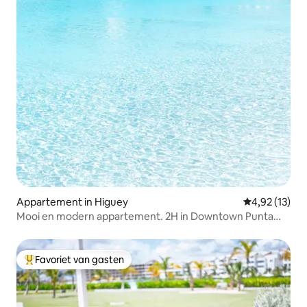
Appartement in Higuey
Gemiddelde be
4,92 (13)
Mooi en modern appartement. 2H in Downtown Punta
Cana
Favoriet van gasten
Topfavoriet van gasten