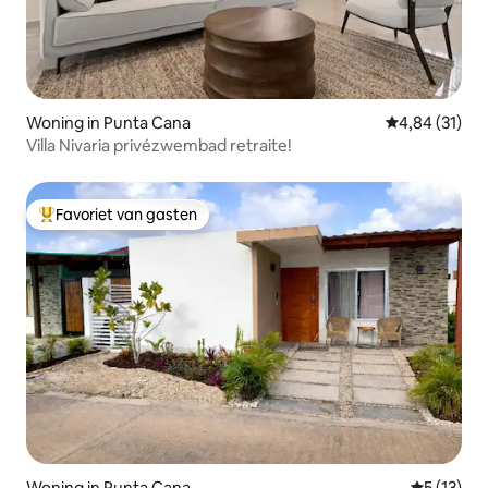
Woning in Punta Cana
Gemiddelde be
4,84 (31)
Villa Nivaria privézwembad retraite!
Favoriet van gasten
Topfavoriet van gasten
Woning in Punta Cana
Gemiddelde
5 (13)