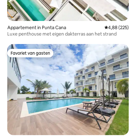
Appartement in Punta Cana
Gemiddelde beo
4,88 (225)
Luxe penthouse met eigen dakterras aan het strand
Favoriet van gasten
Favoriet van gasten