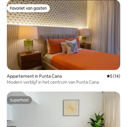
Favoriet van gasten
Favoriet van gasten
Appartement in Punta Cana
Gemiddelde
5 (14)
Modern verblijf in het centrum van Punta Cana
Superhost
Superhost