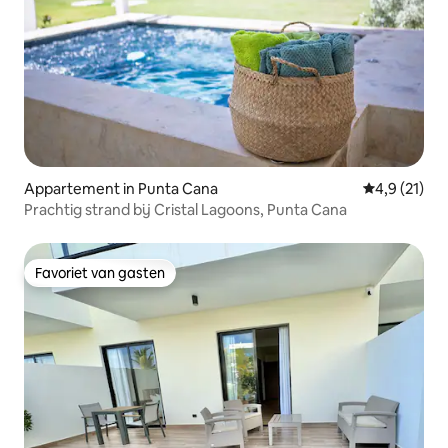
Appartement in Punta Cana
Gemiddelde b
4,9 (21)
Prachtig strand bij Cristal Lagoons, Punta Cana
Favoriet van gasten
Favoriet van gasten