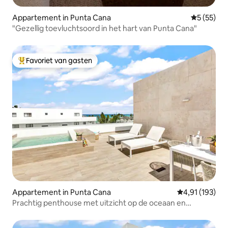
Appartement in Punta Cana
Gemiddelde
5 (55)
"Gezellig toevluchtsoord in het hart van Punta Cana"
Favoriet van gasten
Topfavoriet van gasten
Appartement in Punta Cana
Gemiddelde beo
4,91 (193)
Prachtig penthouse met uitzicht op de oceaan en
privézwembad