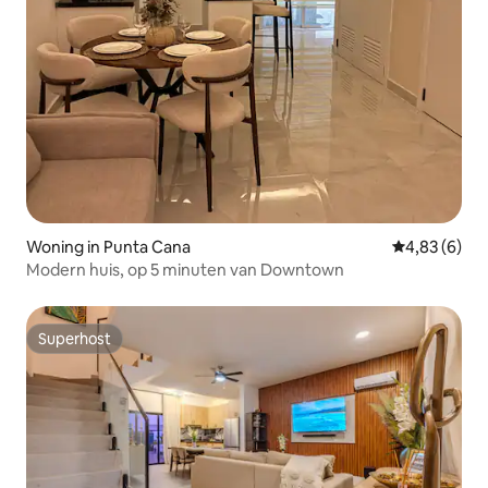
Woning in Punta Cana
Gemiddelde b
4,83 (6)
Modern huis, op 5 minuten van Downtown
Superhost
Superhost