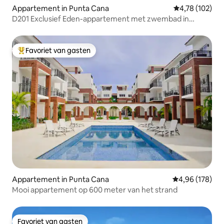
Appartement in Punta Cana
Gemiddelde beo
4,78 (102)
D201 Exclusief Eden-appartement met zwembad in
Cocotal 2br
Favoriet van gasten
Topfavoriet van gasten
Appartement in Punta Cana
Gemiddelde beo
4,96 (178)
Mooi appartement op 600 meter van het strand
Favoriet van gasten