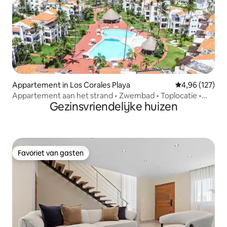
Appartement in Los Corales Playa
Gemiddelde beo
4,96 (127)
Appartement aan het strand • Zwembad • Toplocatie •
Gezinsvriendelijke huizen
Aanbieding sep/okt
Favoriet van gasten
Favoriet van gasten