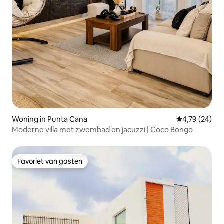
Woning in Punta Cana
Gemiddelde be
4,79 (24)
Moderne villa met zwembad en jacuzzi | Coco Bongo
Favoriet van gasten
Favoriet van gasten