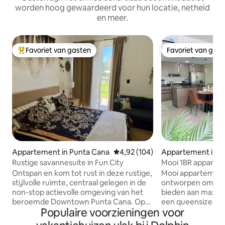
worden hoog gewaardeerd voor hun locatie, netheid
en meer.
Favoriet van gasten
Favoriet van gas
Topfavoriet van gasten
Favoriet van gas
Appartement in Punta Cana
Gemiddelde beoordeling van 4,92
4,92 (104)
Appartement in P
Rustige savannesuite in Fun City
Mooi 1BR apparte
van Punta Cana~
Ontspan en kom tot rust in deze rustige,
Mooi appartement
stijlvolle ruimte, centraal gelegen in de
ontworpen om com
non-stop actievolle omgeving van het
bieden aan maxima
beroemde Downtown Punta Cana. Op
een queensize be
Populaire voorzieningen voor
loopafstand van restaurants en
matras. Het heeft
supermarkten en slechts 15 minuten
gekozen decoratie