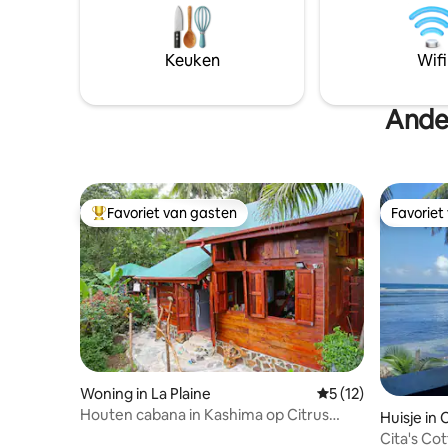
kunnen af
stranden van het eiland. Ervaar een
dieren pl
warme gastvrijheid die is ontworpen
moet bek
voor rust en verbinding.
Keuken
Wifi
Ande
Favoriet van gasten
Favoriet
Topfavoriet van gasten
Favoriet
Woning in La Plaine
Gemiddelde beoorde
5 (12)
Houten cabana in Kashima op Citrus
Huisje in 
Creek Plantation
Cita's Co