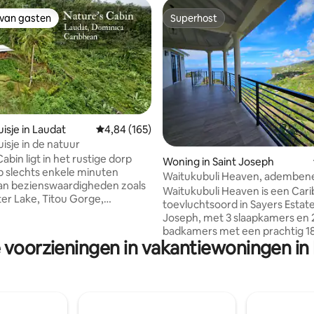
 van gasten
Superhost
 van gasten
Superhost
g van 4,91 uit 5, 46 recensies
isje in Laudat
Gemiddelde beoordeling van 4,84 uit 5, 165 r
4,84 (165)
isje in de natuur
abin ligt in het rustige dorp
Woning in Saint Joseph
p slechts enkele minuten
Waitukubuli Heaven, adembe
an bezienswaardigheden zoals
uitzichten, in de buurt van het 
Waitukubuli Heaven is een Cari
er Lake, Titou Gorge,
toevluchtsoord in Sayers Estate,
Falls en het Boiling Lake. Met
Joseph, met 3 slaapkamers en 
ige klantenservice van je host,
badkamers met een prachtig 1
een ander familielid in de buurt,
e voorzieningen in vakantiewoningen in
uitzicht op de Caribische Zee e
erzekerd van een aangenaam
bergen. Gasten hebben gemakk
toegang tot een ongerept stra
ntsnapping, boek dan vandaag
kunnen ontspannen op een pri
e's Cabin! Houd er rekening
terwijl ze naar adembenemen
 hut in de wildernis ligt, dus er
zonsondergangen kijken. De 