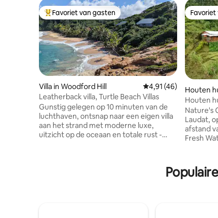
Favoriet van gasten
Favoriet
Topfavoriet van gasten
Favoriet
Villa in Woodford Hill
Gemiddelde beoordelin
4,91 (46)
Houten hu
Leatherback villa, Turtle Beach Villas
Houten hu
Gunstig gelegen op 10 minuten van de
Nature's C
luchthaven, ontsnap naar een eigen villa
Laudat, o
aan het strand met moderne luxe,
afstand v
uitzicht op de oceaan en totale rust -
Fresh Wat
loop vanaf je voordeur het zand op.
Middleham 
Geniet van een vers bereide maaltijd
de geweld
door een chef-kok of kies ervoor om je
Najwa, of 
Populair
eigen maaltijd te koken. Perfect voor
ben je v
gezinnen die op zoek zijn naar comfort,
verblijf. Als je op zoek bent naar een
vrienden die samen quality time
rustige o
doorbrengen of koppels die op zoek zijn
nog Natur
naar romantiek en rust. Ontspan bij je
mee dat de
zwembad of een van de mooiste