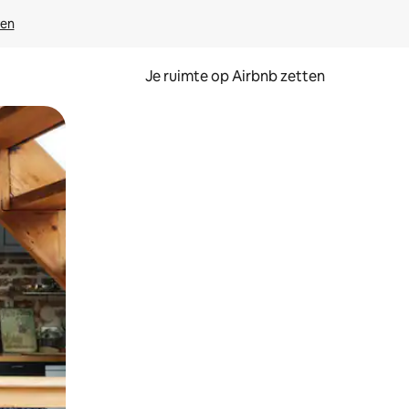
ven
Je ruimte op Airbnb zetten
ken of swipen.