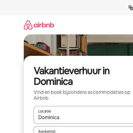
Ga
direct
naar
inhoud
Vakantieverhuur in
Dominica
Vind en boek bijzondere accommodaties op
Airbnb
Locatie
Wanneer er suggesties beschikbaar zijn, maak je 
Aankomst