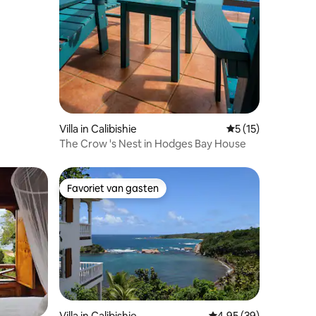
Villa in Calibishie
Gemiddelde beoorde
5 (15)
The Crow 's Nest in Hodges Bay House
Favoriet van gasten
Favoriet van gasten
Villa in Calibishie
Gemiddelde beoordelin
4,95 (39)