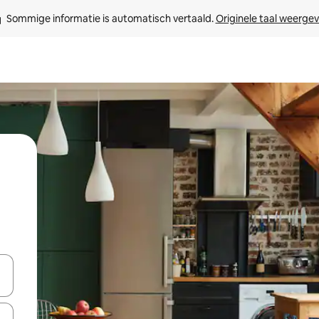
Sommige informatie is automatisch vertaald. 
Originele taal weerge
een keuze met je de pijltjestoetsen omhoog en omlaag, óf door te tik