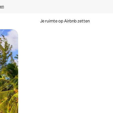
ven
Je ruimte op Airbnb zetten
ken of swipen.