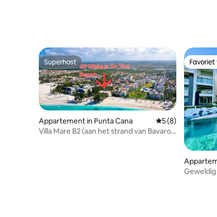
Superhost
Favoriet
Superhost
Favoriet
Appartement in Punta Cana
Gemiddelde beoord
5 (8)
Villa Mare B2 (aan het strand van Bavaro)
Los Corales
Appartem
Geweldig 
het zwem
jacuzzi