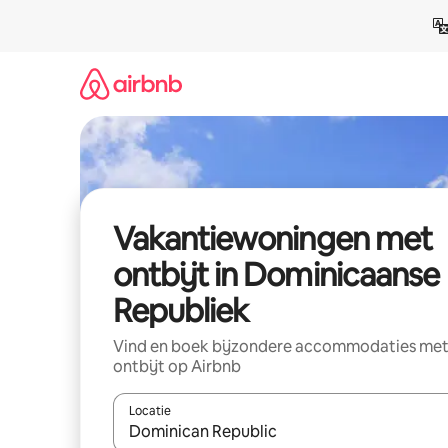
Ga
direct
naar
inhoud
Vakantiewoningen met
ontbijt in Dominicaanse
Republiek
Vind en boek bijzondere accommodaties me
ontbijt op Airbnb
Locatie
Wanneer er suggesties beschikbaar zijn, maak je 