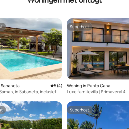
st
Superhost
st
Superhost
g van 4,7 uit 5, 122 recensies
 Sabaneta
Gemiddelde beoordeling van 5 uit 5, 4 
5 (4)
Woning in Punta Cana
Saman, in Sabaneta, inclusief
Luxe familievilla | Primaveral 4 |
stranden
st
Superhost
st
Superhost