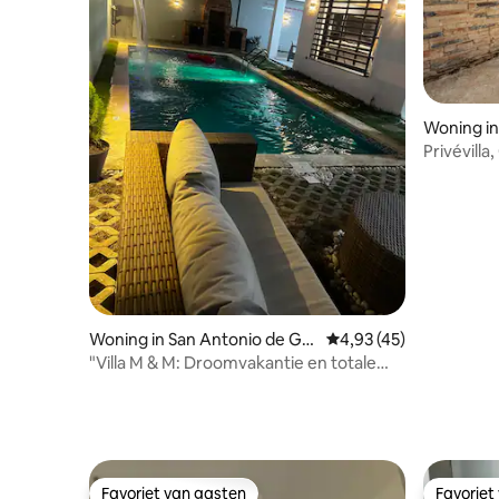
Woning in
Privévilla
toegesta
Woning in San Antonio de Gu
Gemiddelde beoordelin
4,93 (45)
erra
"Villa M & M: Droomvakantie en totale
ontspanning"
Favoriet van gasten
Favoriet