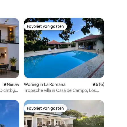
Favoriet van gasten
Favoriet van gasten
recensies
Nieuwe accommodatie
Nieuw
Woning in La Romana
Gemiddelde beoord
5 (6)
 Dichtbij
Tropische villa in Casa de Campo, Los
Lagos
Favoriet van gasten
Favoriet van gasten