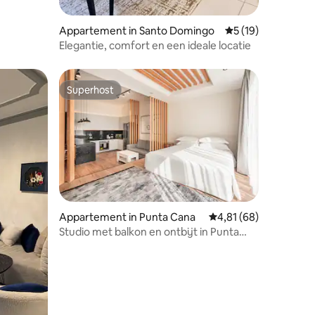
Appartement in Santo Domingo
Gemiddelde beoorde
5 (19)
Elegantie, comfort en een ideale locatie
Superhost
Superhost
Appartement in Punta Cana
Gemiddelde beoordelin
4,81 (68)
Studio met balkon en ontbijt in Punta
ecensies
Cana