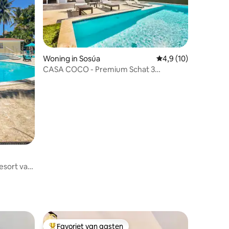
ecensies
Woning in Sosúa
Gemiddelde beoordeli
4,9 (10)
CASA COCO - Premium Schat 3
Slaapkamers @ Casa Linda
resort van
Favoriet van gasten