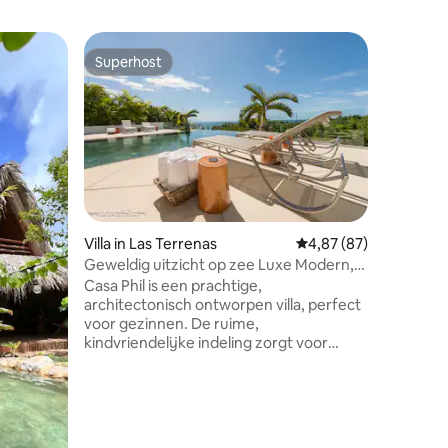
Villa in R
Superhost
Superho
Superhost
Superho
Elektrici
Een priv
de Atlan
toevluch
Atlantis
gecreëerd
uitzonder
een zee 
ecensies
uitgestre
Villa in Las Terrenas
Gemiddelde beoordelin
4,87 (87)
enige gel
Geweldig uitzicht op zee Luxe Modern,
en het g
volledig bemand
Casa Phil is een prachtige,
stilte de
architectonisch ontworpen villa, perfect
bergbries
voor gezinnen. De ruime,
allereer
kindvriendelijke indeling zorgt voor
door abso
comfort en veiligheid, terwijl dagelijkse
schoonmaak, conciërge en
kookdiensten je volledig laten
ontspannen. Geniet van snel
glasvezelinternet, wifi in het hele huis en