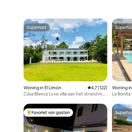
Superhost
Superho
Superhost
Superho
Woning in El Limón
Gemiddelde beoordelin
4,7 (122)
Woning in
Casa Blanca Luxe villa aan het strand met
La Bonita 
personeel
ontbijt
Favoriet van gasten
Superho
Topfavoriet van gasten
Superho