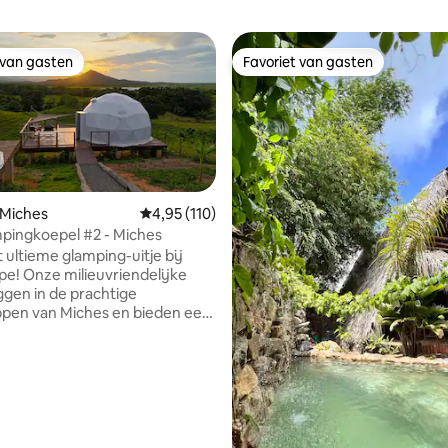
 van gasten
Favoriet van gasten
 van gasten
Favoriet van gasten
 Miches
Gemiddelde beoordeling van 4,95 uit 5, 110 r
4,95 (110)
pingkoepel #2 - Miches
g van 4,61 uit 5, 33 recensies
 ultieme glamping-uitje bij
! Onze milieuvriendelijke
iggen in de prachtige
pen van Miches en bieden een
tsnapping aan de gebruikelijke
ring. Geniet van een
ch uitzicht op de bergen en de
jl je jezelf onderdompelt in de
de natuur. Onze koepels zijn
 met comfortabele bedden,
dkamers en buitendekken,