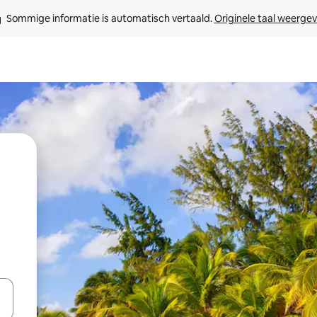
Sommige informatie is automatisch vertaald. 
Originele taal weerge
t
een keuze met je de pijltjestoetsen omhoog en omlaag, óf door te tik