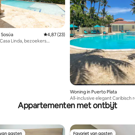
 Sosúa
Gemiddelde beoordeling van 4,87 uit 5, 23 r
4,87 (23)
, Casa Linda, bezoekers
an
g van 4,93 uit 5, 45 recensies
Woning in Puerto Plata
All-inclusive elegant Caribisch 
Appartementen met ontbijt
topklasse
 van gasten
Favoriet van gasten