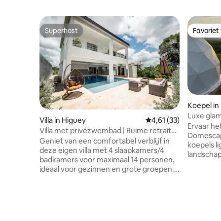
Superhost
Favoriet
Superhost
Favoriet
Koepel in
Luxe glam
Villa in Higuey
Gemiddelde beoordelin
4,61 (33)
Ervaar het
Villa met privézwembad | Ruime retraite
Domescape
met 4 slaapkamers
Geniet van een comfortabel verblijf in
koepels l
deze eigen villa met 4 slaapkamers/4
landschap
badkamers voor maximaal 14 personen,
unieke on
ideaal voor gezinnen en grote groepen.
hotelerva
De woning beschikt over ruime
panoramis
woonruimtes, een privézwembad en
zee, terwi
een volledige back-upgenerator voor
rust van 
extra comfort. Deze villa ligt in een
uitgerust
rustige omgeving in de buurt van Higüey
eigen ba