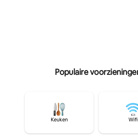
en biedt privacy, ruimte en gemak,
perfect o
perfect voor een kort of lang verblijf.
naar de z
Goedgekeurde bijeenkomsten
nabijgele
toegestaan met voorafgaande
ontspan g
toestemming. Er zijn extra kosten van
privéparad
toepassing. Neem contact met ons op
voordat je boekt als je een feest plant.
Populaire voorziening
Keuken
Wifi