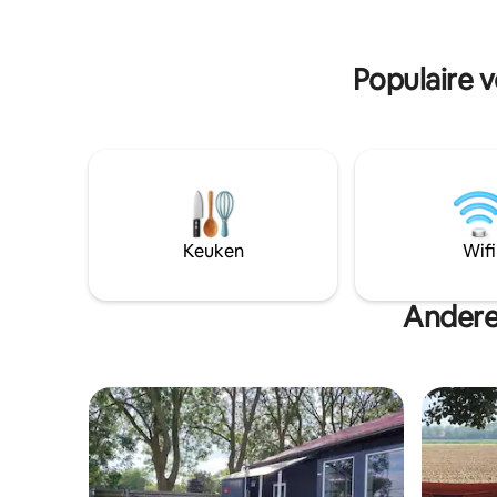
minuten. Keukenhof 55 autominuten. 3
op de 1e 
auto minuten golfbaan Westwoud.
Nieuw!! Veranda met kachel uitzicht op
Populaire 
de tuin en weilanden. Geheel privé!
Keuken
Wifi
Andere