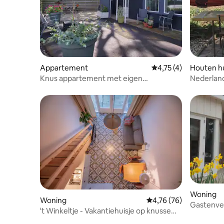
Appartement
Gemiddelde beoordeli
4,75 (4)
Houten hu
Knus appartement met eigen
Nederland
slaapkamer en tuin
Woning
Woning
Gemiddelde beoordeling
4,76 (76)
Gastenver
't Winkeltje - Vakantiehuisje op knusse
boerderij