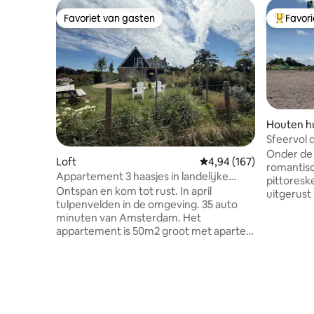
Favoriet van gasten
Favor
Favoriet van gasten
Topfavor
Houten hu
Sfeervol 
(surf)str
Onder de 
Loft
Gemiddelde beoordeling 
4,94 (167)
romantisc
Appartement 3 haasjes in landelijke
pittoreske
omgeving
Ontspan en kom tot rust. In april
uitgerust
tulpenvelden in de omgeving. 35 auto
2 pers. bed
minuten van Amsterdam. Het
stappen s
appartement is 50m2 groot met aparte
zwemmen,
slaapkamer, een werkplek . Fietsen
Wandel la
tegen betaling. De stadjes Hoorn en
fiets in 
Enkhuizen hebben terrasjes en
of verke
eettentjes. Met mooie fiets en wandel
Enkhuizen. Bushalte en parkeren v
routes in de omgeving. leuke terrasjes
deur. 30 
en eettentjes. Kitesurfspot op 10 auto
restauran