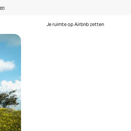
ven
Je ruimte op Airbnb zetten
ken of swipen.