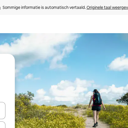
Sommige informatie is automatisch vertaald. 
Originele taal weerge
een keuze met je de pijltjestoetsen omhoog en omlaag, óf door te tik