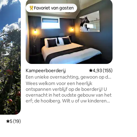
Gastsuit
Favoriet van gasten
Favorie
Topfavoriet van gasten
Favorie
Studio34 
uitzicht.
Studio34 
uitzicht 
volledig
en comfo
het veld
boven je 
het prac
ecensies
– dé plek
stilte en
Kampeerboerderij
Gemiddelde beoordeling
4,93 (155)
wil zoeke
Hoorn en
Een unieke overnachting, gewoon op de
Kortom ee
boerderij!
Wees welkom voor een heerlijk
diverse 
ontspannen verblijf op de boerderij! U
overnacht in het oudste gebouw van het
erf; de hooiberg. Wilt u of uw kinderen
het boerenleven echt ervaren? Wees
vrij om een kijkje te nemen en maak
daarbij kennis met de liefde tussen mens
Gemiddelde beoordeling van 5 uit 5, 19 recensies
5 (19)
en dier. Maar ook voor een ontspannen
verblijf bent u bij ons aan het goede
adres. Geniet van het prachtige uitzicht