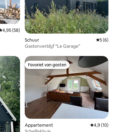
Gemiddelde beoordeling van 4,95 uit 5, 58 recensies
4,95 (58)
ecensies
Schuur
Gemiddelde beoord
5 (6)
Gastenverblijf “Le Garage”
Favoriet van gasten
Favoriet van gasten
recensies
Appartement
Gemiddelde beoordeli
4,9 (10)
Schellinkhuis