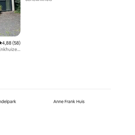
Gemiddelde beoordeling van 4,88 uit 5, 58 recensies
4,88 (58)
 Enkhuizen
ndelpark
Anne Frank Huis