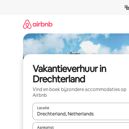
Ga
direct
naar
inhoud
Vakantieverhuur in
Drechterland
Vind en boek bijzondere accommodaties op
Airbnb
Locatie
Wanneer er suggesties beschikbaar zijn, maak je 
Aankomst