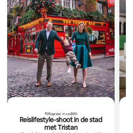
Fotograaf in Dublin
F
Reislifestyle-shoot in de stad
met Tristan