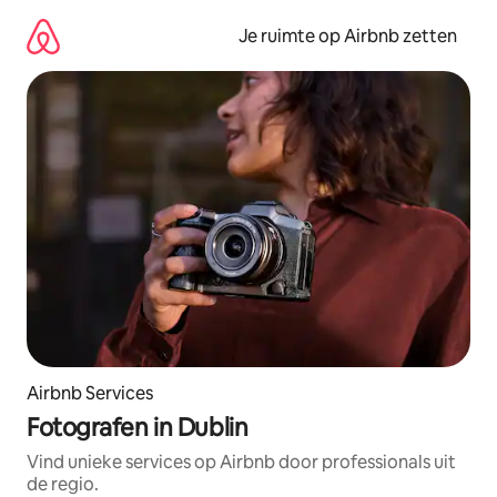
Ga
direct
Je ruimte op Airbnb zetten
naar
inhoud
Airbnb Services
Fotografen in Dublin
Vind unieke services op Airbnb door professionals uit
de regio.