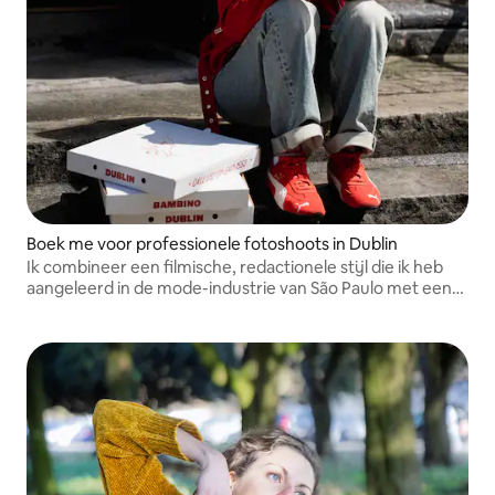
Boek me voor professionele fotoshoots in Dublin
Ik combineer een filmische, redactionele stijl die ik heb
aangeleerd in de mode-industrie van São Paulo met een
scherp oog voor content over eten en gastvrijheid, en
help zo merken in Dublin om beelden te creëren die
daadwerkelijk leiden tot conversie