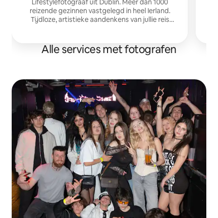
Tie
Lifestylefotograaf uit Dublin. Meer dan 1000
reizende gezinnen vastgelegd in heel Ierland.
Tijdloze, artistieke aandenkens van jullie reis
samen maken.
Alle services met fotografen