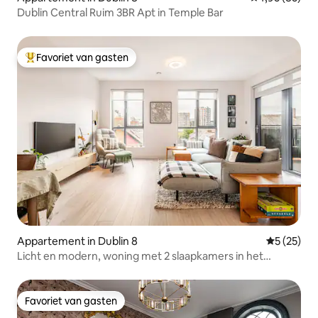
Dublin Central Ruim 3BR Apt in Temple Bar
Favoriet van gasten
Topfavoriet van gasten
Appartement in Dublin 8
Gemiddelde
5 (25)
Licht en modern, woning met 2 slaapkamers in het
centrum van Dublin
Favoriet van gasten
Favoriet van gasten