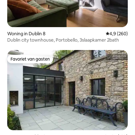
Woning in Dublin 8
Gemiddelde be
4,9 (260)
Dublin city townhouse, Portobello, 3slaapkamer 2bath
Favoriet van gasten
Favoriet van gasten