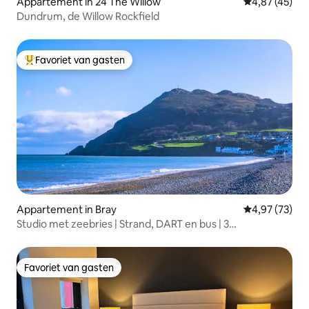
Appartement in 24 The Willow
Gemiddelde be
4,87 (45)
Dundrum, de Willow Rockfield
Favoriet van gasten
Topfavoriet van gasten
Appartement in Bray
Gemiddelde be
4,97 (73)
Studio met zeebries | Strand, DART en bus | 3
slaapplaatsen
Favoriet van gasten
Favoriet van gasten