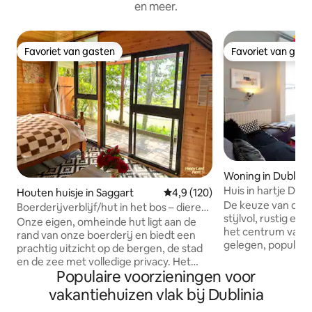
en meer.
Favoriet van gasten
Favoriet van gas
Favoriet van gasten
Favoriet van gas
Woning in Dublin
Huis in hartje Dubl
Houten huisje in Saggart
Gemiddelde beoordeling van 4,9
4,9 (120)
De keuze van de fi
Boerderijverblijf/hut in het bos – dieren
stijlvol, rustig en 
en natuur
Onze eigen, omheinde hut ligt aan de
het centrum van D
rand van onze boerderij en biedt een
gelegen, populai
prachtig uitzicht op de bergen, de stad
St./Portobello ge
en de zee met volledige privacy. Het
Slaapplaatsen 6 c
Populaire voorzieningen voor
heeft een warme douche,
bedden, 4/5 in 2 s
koffiezetapparaat, gefilterd water,
vakantiehuizen vlak bij Dublinia
met inbegrip van
waterkoker, gasverwarming, elektrische
ideaal voor 1 of e