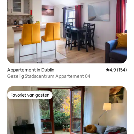
Appartement in Dublin
Gemiddelde be
4,9 (154)
Gezellig Stadscentrum Appartement 04
Favoriet van gasten
Favoriet van gasten