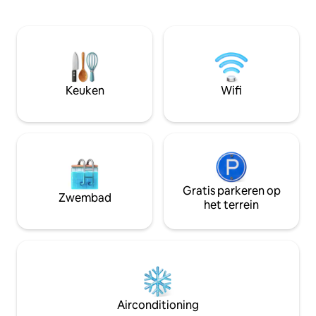
deken, minikoelkast, magnetron en
groot eigen terra
gedeelde toegang tot een volledig
voor lunches in de
uitgeruste keuken. Ontspan in onze
keuken/ontbijtrui
sauna of hot tub tegen een extra
Moderne retro inri
toeslag. Voel je vrij om contact te
Aanbevelingen voo
hebben met onze boerderijdieren
sterren beoordeli
(paard, alpaca, schapen, geiten) Een
Keuken
Wifi
verder!
directe bus naar het stadscentrum ligt
op slechts 350 meter afstand. Niet
geschikt voor baby's of mindervaliden.
Gratis parkeren op
Zwembad
het terrein
Airconditioning