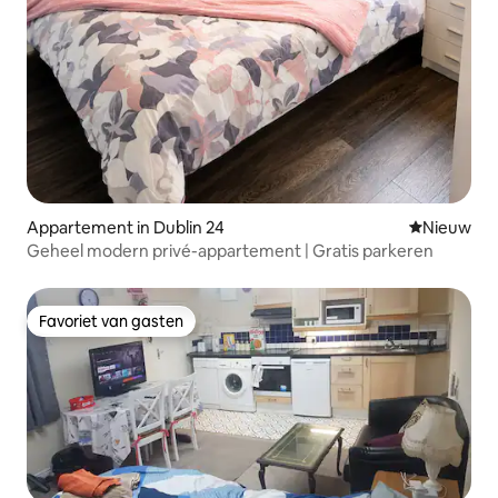
Appartement in Dublin 24
Nieuwe ac
Nieuw
Geheel modern privé-appartement | Gratis parkeren
Favoriet van gasten
Favoriet van gasten