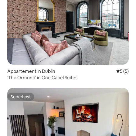
Appartement in Dublin
Gemiddeld
5 (5)
'The Ormond' in One Capel Suites
Superhost
Superhost