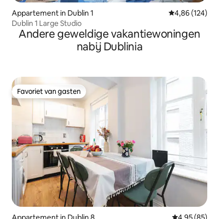
Appartement in Dublin 1
Gemiddelde beo
4,86 (124)
Dublin 1 Large Studio
Andere geweldige vakantiewoningen
nabij Dublinia
Favoriet van gasten
Favoriet van gasten
Appartement in Dublin 8
Gemiddelde be
4,95 (85)