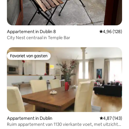
Appartement in Dublin 8
Gemiddelde beo
4,96 (128)
City Nest centraal in Temple Bar
Favoriet van gasten
Favoriet van gasten
Appartement in Dublin
Gemiddelde beo
4,87 (143)
Ruim appartement van 1130 vierkante voet, met uitzicht