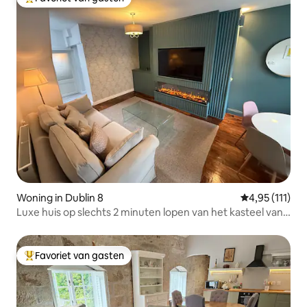
Topfavoriet van gasten
Woning in Dublin 8
Gemiddelde be
4,95 (111)
Luxe huis op slechts 2 minuten lopen van het kasteel van
Dublin
Favoriet van gasten
Topfavoriet van gasten