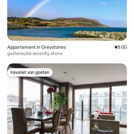
Appartement in Greystones
Gemiddeld
5 (6)
gastensuite serenity shore
Favoriet van gasten
Favoriet van gasten