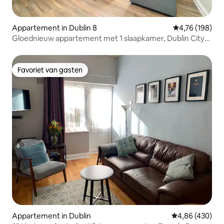
Appartement in Dublin 8
Gemiddelde beo
4,76 (198)
Gloednieuw appartement met 1 slaapkamer, Dublin City
(3)
Favoriet van gasten
Favoriet van gasten
Appartement in Dublin
Gemiddelde beo
4,86 (430)