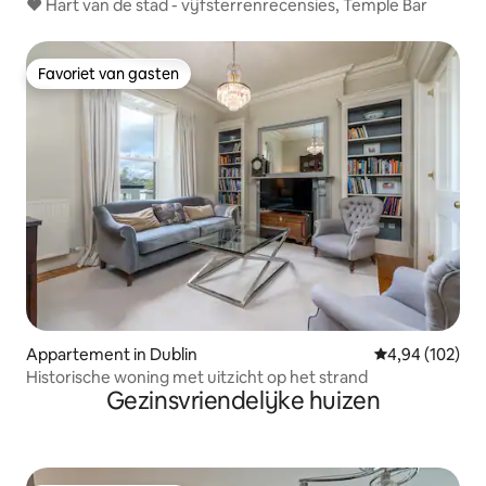
❤️ Hart van de stad - vijfsterrenrecensies, Temple Bar
Favoriet van gasten
Favoriet van gasten
Appartement in Dublin
Gemiddelde beo
4,94 (102)
Historische woning met uitzicht op het strand
Gezinsvriendelijke huizen