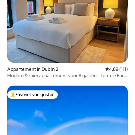
Appartement in Dublin 2
Gemiddelde beo
4,89 (111)
Modern & ruim appartement voor 8 gasten - Temple Bar
Dublin
Favoriet van gasten
Topfavoriet van gasten