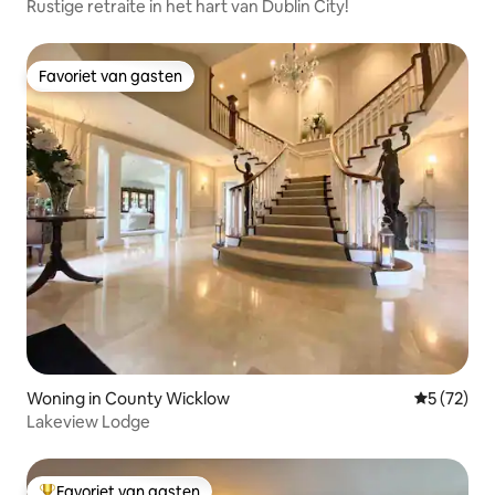
Rustige retraite in het hart van Dublin City!
Favoriet van gasten
Favoriet van gasten
Woning in County Wicklow
Gemiddelde
5 (72)
Lakeview Lodge
Favoriet van gasten