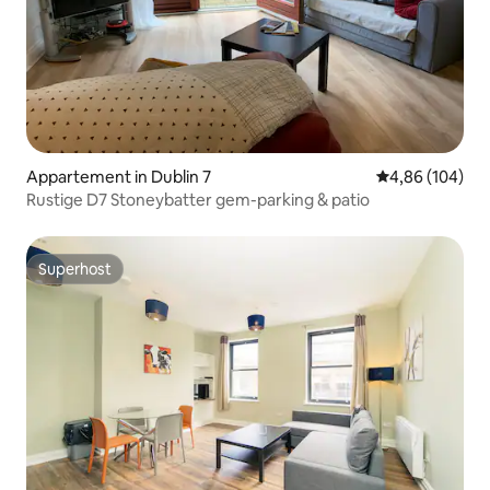
Appartement in Dublin 7
Gemiddelde beo
4,86 (104)
Rustige D7 Stoneybatter gem-parking & patio
Superhost
Superhost