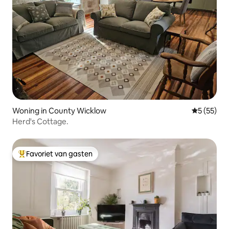
Woning in County Wicklow
Gemiddelde
5 (55)
Herd's Cottage.
Favoriet van gasten
Topfavoriet van gasten