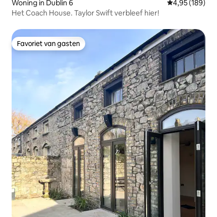
Woning in Dublin 6
Gemiddelde beo
4,95 (189)
Het Coach House. Taylor Swift verbleef hier!
Favoriet van gasten
Favoriet van gasten