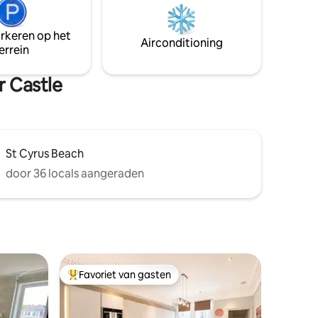
odatie
ontspannen in de hot tub en te
vinden ons
ontspannen terwijl je luistert naar de
zee. Boek in de But 'n' Ben, Auchmithie 's
arkeren op het
Airconditioning
vijfsterrenrestaurant.
errein
r Castle
St Cyrus Beach
door 36 locals aangeraden
Favoriet van gasten
Topfavoriet van gasten