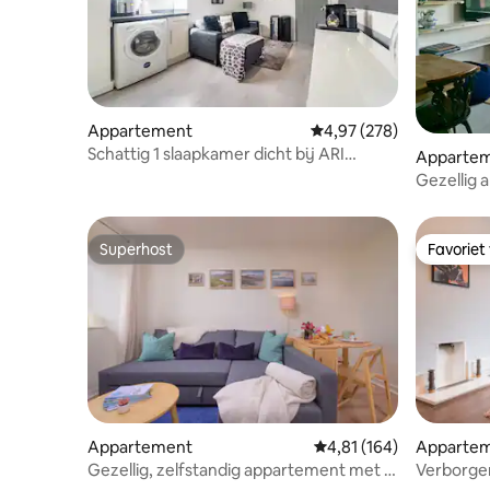
Appartement
Gemiddelde beoordeling 
4,97 (278)
Schattig 1 slaapkamer dicht bij ARI
Apparte
Hospital Aberdeen
Gezellig
slaapkame
Superhost
Favoriet
Superhost
Favoriet
Appartement
Gemiddelde beoordeling
4,81 (164)
Apparte
Gezellig, zelfstandig appartement met 1
Verborgen