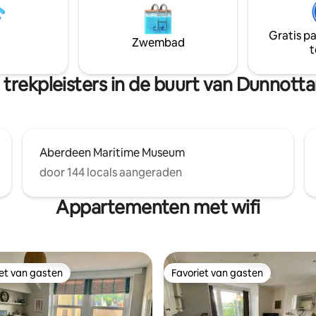
beschikbaar. Perfecte accomm
tvalsbasis voor je verblijf. Op
voor stellen en families. We be
nkele seconden van de zee
op de eerste verdieping.
Gratis p
 huis gemakkelijke toegang tot
Zwembad
t
chtige wandelingen langs de
 kustlijn van Aberdeenshire.
aag nog je ontsnapping aan
trekpleisters in de buurt van Dunnotta
Aberdeen Maritime Museum
door 144 locals aangeraden
Appartementen met wifi
iet van gasten
Favoriet van gasten
iet van gasten
Favoriet van gasten