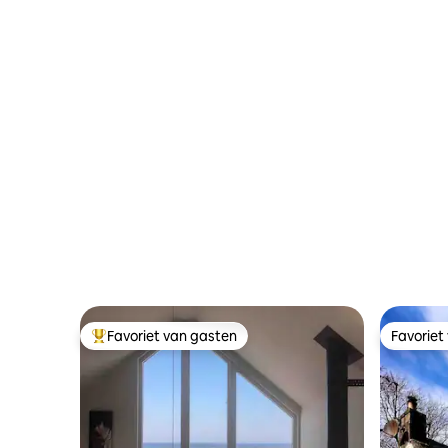
bed in Deeside
parkeren
Favoriet van gasten
Favoriet
Topfavoriet van gasten
Favoriet