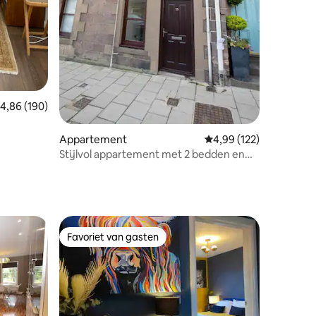
emiddelde beoordeling van 4,86 uit 5, 190 recensies
4,86 (190)
erdieping
Appartement
Gemiddelde beoordeling
4,99 (122)
Stijlvol appartement met 2 bedden en
uitzicht op zee in Stonehaven
Favoriet van gasten
Favoriet van gasten