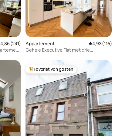
ecensies
emiddelde beoordeling van 4,86 uit 5, 241 recensies
4,86 (241)
Appartement
Gemiddelde beoordeling
4,93 (116)
partement
Gehele Executive Flat met drie
slaapkamers
Favoriet van gasten
Topfavoriet van gasten
ecensies