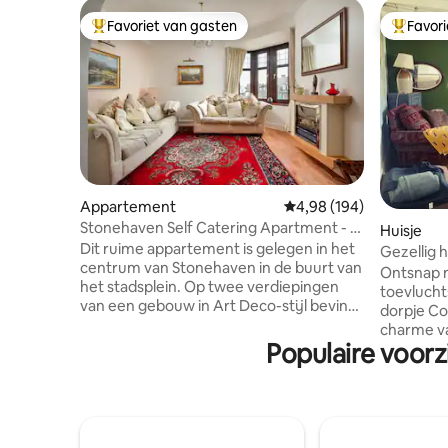
Favoriet van gasten
Favor
Topfavoriet van gasten
Topfavor
Appartement
Gemiddelde beoordeling 
4,98 (194)
Stonehaven Self Catering Apartment - 3
Huisje
slaapkamers
Dit ruime appartement is gelegen in het
Gezellig 
centrum van Stonehaven in de buurt van
Castle – 
Ontsnap 
het stadsplein. Op twee verdiepingen
toevlucht
van een gebouw in Art Deco-stijl bevindt
dorpje Cowie
zich een grote lounge- en eetkeuken,
charme v
twee slaapkamers op de tweede
Populaire voorz
historisc
verdieping - een met een en-suite
bruisende
badkamer en een met toegang tot een
eetgelege
dakterras met een prachtig uitzicht op
voor een 
Stonehaven. De 3e slaapkamer/tv-kamer
groepsavo
op de eerste verdieping heeft een
toevlucht