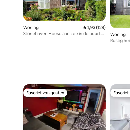
Woning
Gemiddelde beoordeling 
4,93 (128)
Stonehaven House aan zee in de buurt
Woning
van het stadscentrum, haven
Rustig hu
Favoriet van gasten
Favoriet
Favoriet van gasten
Favoriet