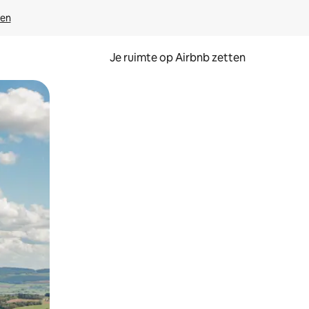
ven
Je ruimte op Airbnb zetten
ken of swipen.