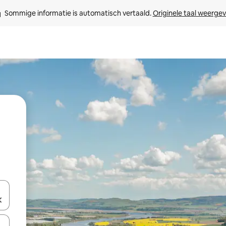
Sommige informatie is automatisch vertaald. 
Originele taal weerge
een keuze met je de pijltjestoetsen omhoog en omlaag, óf door te tik