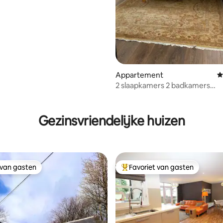
 -Glasvezelbreedband
Appartement
G
2 slaapkamers 2 badkamers
appartement op de bovenste v
in het stadscentrum
Gezinsvriendelijke huizen
 van gasten
Favoriet van gasten
 van gasten
Topfavoriet van gasten