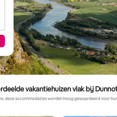
rdeelde vakantiehuizen vlak bij Dunnot
ens: deze accommodaties worden hoog gewaardeerd voor hun l