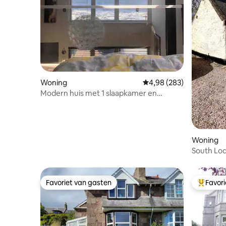
Woning
Gemiddelde beoordeling 
4,98 (283)
Modern huis met 1 slaapkamer en
uitzicht op zee
Woning
South Lodg
toevlucht
zwemba
Favoriet van gasten
Favor
Favoriet van gasten
Topfavor