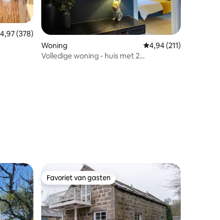
emiddelde beoordeling van 4,97 uit 5, 378 recensies
4,97 (378)
Woning
Gemiddelde beoordeling
4,94 (211)
Volledige woning - huis met 2
slaapkamers
ecensies
Favoriet van gasten
Favoriet van gasten