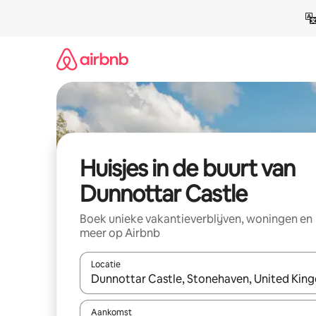
Ga
direct
naar
inhoud
Huisjes in de buurt van
Dunnottar Castle
Boek unieke vakantieverblijven, woningen en
meer op Airbnb
Locatie
Wanneer er suggesties beschikbaar zijn, maak je 
Aankomst