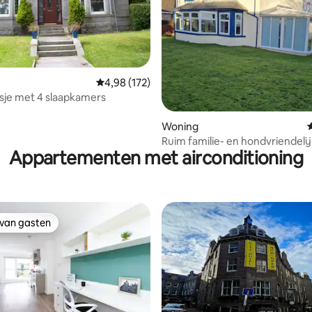
van 4,93 uit 5, 128 recensies
Gemiddelde beoordeling van 4,98 uit 5, 172 r
4,98 (172)
isje met 4 slaapkamers
Woning
G
Ruim familie- en hondvriendelij
Appartementen met airconditioning
met zeezicht
 van gasten
 van gasten