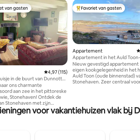
iet van gasten
Favoriet van gasten
iet van gasten
Topfavoriet van gasten
Appartement
G
Appartement in het Auld Toon
van Stonehaven
Nieuw gevestigd appartement
van 4,98 uit 5, 194 recensies
eigen kookgelegenheid in het h
Gemiddelde beoordeling van 4,97 uit 5, 115 
4,97 (115)
Auld Toon (oude binnenstad) v
huisje in de buurt van Dunnottar
Stonehaven. Zeer centraal voor
Hondenvriendelijk
naar ons charmante
voorzieningen en op minder d
soord aan zee in het pittoreske
minuut lopen van de schilderac
, Stonehaven! Ontdek de
haven, bars en restaurants. S
an Stonehaven met zijn
Bay kan worden bekeken vanui
ieningen voor vakantiehuizen vlak bij 
he Dunnottar Castle, de
ramen aan de achterkant. Ap
 haven en heerlijke lokale
is onlangs volledig gerenoveerd
nheden. Of je nu hier bent
zeer comfortabele accommoda
familievakantie, een
Smart-tv en wifi inbegrepen. 
ntuur of een rustig
parkeergelegenheid op straat
soord aan zee, ons huis is de