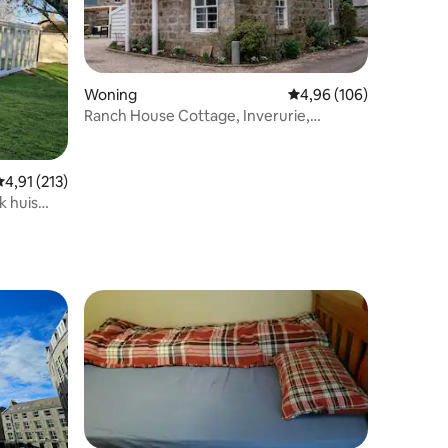
Woning
Gemiddelde beoordeling
4,96 (106)
Ranch House Cottage, Inverurie,
ecensies
Aberdeenshire
emiddelde beoordeling van 4,91 uit 5, 213 recensies
4,91 (213)
k huis