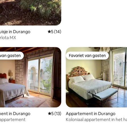
isje in Durango
Gemiddelde beoordeling van 5 uit 5, 14 r
5 (14)
rlota MX
 van gasten
Favoriet van gasten
 van gasten
Favoriet van gasten
ing van 5 uit 5, 36 recensies
ent in Durango
Gemiddelde beoordeling van 5 uit 5, 13 
5 (13)
Appartement in Durango
 appartement
Koloniaal appartement in het h
Durango