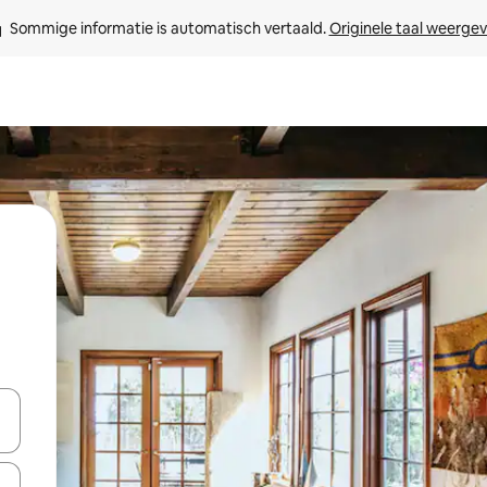
Sommige informatie is automatisch vertaald. 
Originele taal weerge
een keuze met je de pijltjestoetsen omhoog en omlaag, óf door te tik