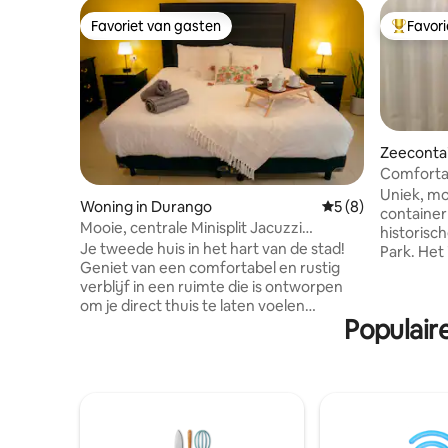
Favoriet van gasten
Favor
Favoriet van gasten
Topfavor
Zeecontai
Comfortab
rust en c
Uniek, mo
Woning in Durango
Gemiddelde beoord
5 (8)
container
Mooie, centrale Minisplit Jacuzzi
historisc
Factureren
Je tweede huis in het hart van de stad!
Park. Het is een industrieel-modern
Geniet van een comfortabel en rustig
designstud
verblijf in een ruimte die is ontworpen
klein hui
om je direct thuis te laten voelen
van een hotel. Het heeft 
Populair
Gelegen op slechts een paar blokken van
bed, slaa
de kathedraal, in het historische centrum
glasvezel
en dicht bij bars, restaurants en
Geniet va
winkelgebieden. Perfect om te
barbecue,
ontspannen, bezienswaardigheden te
Ontspan i
bekijken, te werken of te genieten van
met buitendouche. 
het bruisende culturele leven van
uitstapje