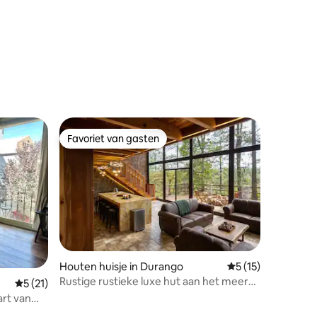
ecensies
Favoriet van gasten
Favoriet van gasten
Houten huisje in Durango
Gemiddelde beoorde
5 (15)
Rustige rustieke luxe hut aan het meer
recensies
Gemiddelde beoordeling van 5 uit 5, 21 recensies
5 (21)
Huisdieren
art van