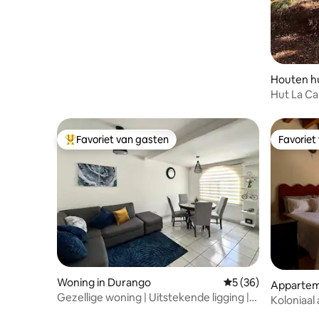
Houten hu
Hut La Ca
Favoriet van gasten
Favoriet
Topfavoriet van gasten
Favoriet
Woning in Durango
Gemiddelde beoordel
5 (36)
Appartem
Gezellige woning | Uitstekende ligging |
Koloniaal
La Forestal