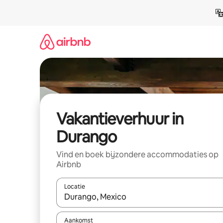
Ga
direct
naar
inhoud
Vakantieverhuur in
Durango
Vind en boek bijzondere accommodaties op
Airbnb
Locatie
Wanneer er suggesties beschikbaar zijn, maak je 
Aankomst