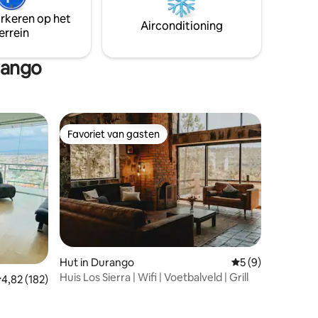
een hek dat privacy en veiligheid voor
arkeren op het
ten van
hen biedt om buiten te genieten van een
Airconditioning
errein
groot kampvuur.
rango
Favoriet van gasten
Favoriet van gasten
Hut in Durango
Gemiddelde beoord
5 (9)
Huis Los Sierra | Wifi | Voetbalveld | Grill
emiddelde beoordeling van 4,82 uit 5, 182 recensies
4,82 (182)