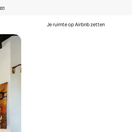
ven
Je ruimte op Airbnb zetten
ken of swipen.