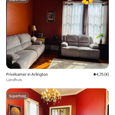
Superhost
Privékamer in Arlington
Gemiddelde b
4,75 (4)
Landhuis
Superhost
Superhost