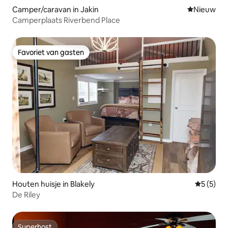
Camper/caravan in Jakin
Nieuwe ac
Nieuw
Camperplaats Riverbend Place
Favoriet van gasten
Favoriet van gasten
Houten huisje in Blakely
Gemiddeld
5 (5)
De Riley
Superhost