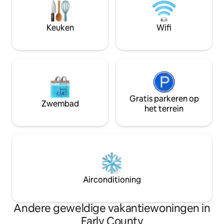
auto's Ruime par
half bad, wasserette, serre, grote open
camper/vrachtwa
keuken, voldoende
Semi's) Gelegen o
Keuken
Wifi
parkeergelegenheid. Master (kingsize);
stadsgrenzen van Blakely
gastenkamers (koninginnen).
naar Blakely Airpo
Gratis parkeren op
Zwembad
het terrein
Airconditioning
Andere geweldige vakantiewoningen in
Early County