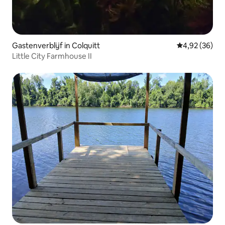
Gastenverblijf in Colquitt
Gemiddelde be
4,92 (36)
Little City Farmhouse II