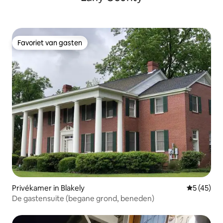
Favoriet van gasten
Favoriet van gasten
Privékamer in Blakely
Gemiddelde
5 (45)
De gastensuite (begane grond, beneden)