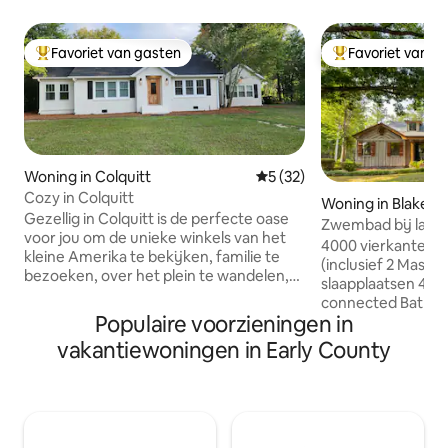
Favoriet van gasten
Favoriet van g
Topfavoriet van gasten
Topfavoriet van 
Woning in Colquitt
Gemiddelde beoordeling van 
5 (32)
Cozy in Colquitt
Woning in Blakely
Gezellig in Colquitt is de perfecte oase
Zwembad bij lande
voor jou om de unieke winkels van het
Privélandgoed me
4000 vierkante voet 5 slaapka
kleine Amerika te bekijken, familie te
(inclusief 2 Master
bezoeken, over het plein te wandelen,
slaapplaatsen 4,5 Bad (inclusief Jack & Jill
te genieten van ons lokale spel Swamp
connected Bath) N
Gravy, de muurschilderingen te
Populaire voorzieningen in
3 open haarden 
bekijken en gracieuze zuidelijke
Eetkamer Koffie- en theebar Kantoor
vakantiewoningen in Early County
mensen te ontmoeten. Gebouwd in de
Huisdiervriendelijk 
jaren 1950, is het onlangs gerestaureerd
smart-tv's (grote
om een unieke stijl te bieden die
afgeschermde ve
comfortabel en toch mooi is om van te
pooltafel/ kaartta
genieten. Slaapplaatsen 6 met 3
Afgeschermde veranda Carp
slaapkamers (elk met eigen badkamer),