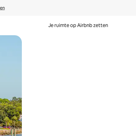
ven
Je ruimte op Airbnb zetten
ken of swipen.