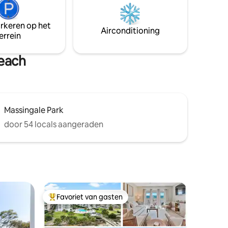
We hebben ervoor gezorgd dat je alles
pannen
bij de hand hebt om van het strand te
genieten - je hoeft geen vinger uit te
oelkast,
arkeren op het
Airconditioning
steken - we hebben alles geregeld!
Alexa,
errein
Netflix.
Beach
Massingale Park
door 54 locals aangeraden
Favoriet van gasten
Topfavoriet van gasten