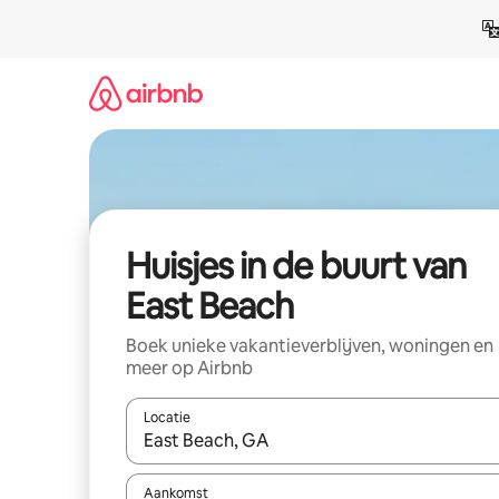
Ga
direct
naar
inhoud
Huisjes in de buurt van
East Beach
Boek unieke vakantieverblijven, woningen en
meer op Airbnb
Locatie
Wanneer er suggesties beschikbaar zijn, maak je 
Aankomst