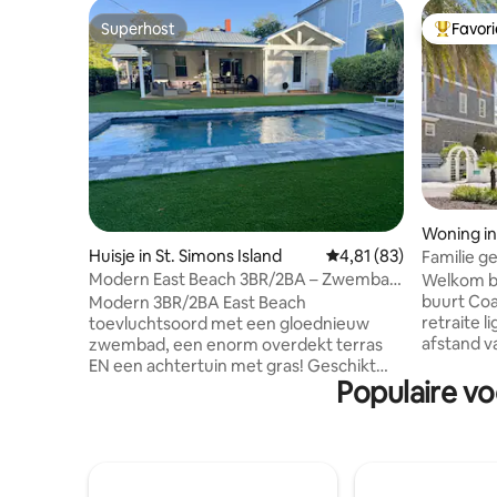
Superhost
Favor
Superhost
Topfavor
Woning in
Huisje in St. Simons Island
Gemiddelde beoordelin
4,81 (83)
Familie ge
Strand+Z
Modern East Beach 3BR/2BA – Zwembad
Welkom bi
+ Golfkar
buurt Coa
Modern 3BR/2BA East Beach
retraite 
toevluchtsoord met een gloednieuw
afstand v
zwembad, een enorm overdekt terras
gezinnen
EN een achtertuin met gras! Geschikt
Populaire vo
herinneri
voor 8 personen en inclusief een gratis
fiets of g
golfkarretje en strandspullen. Deze
enkele mi
vernieuwde woning is professioneel
winkels e
ingericht met luchtige kuststijl en
een zeebri
beschikt over een open woonruimte,
voor ochte
volledig uitgeruste keuken, ruime tuin en