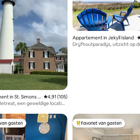
 van 4,99 uit 5, 112 recensies
Appartement in Jekyll Island
G
Drijfhoutparadijs, uitzicht op 
nt in St. Simons Is
Gemiddelde beoordeling van 4,91 uit 5, 105 r
4,91 (105)
Retreat, een geweldige locatie
den Isles!
 van gasten
Favoriet van gasten
 van gasten
Topfavoriet van gasten