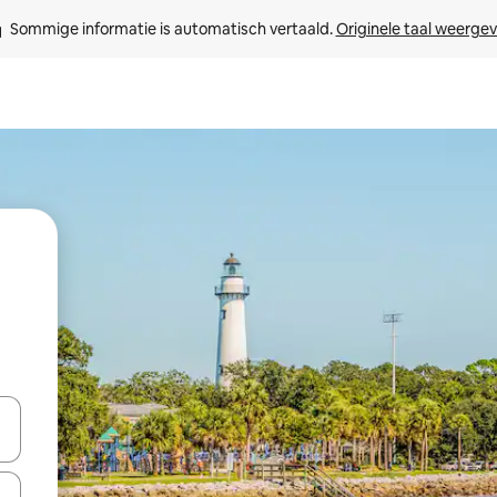
Sommige informatie is automatisch vertaald. 
Originele taal weerge
een keuze met je de pijltjestoetsen omhoog en omlaag, óf door te tik