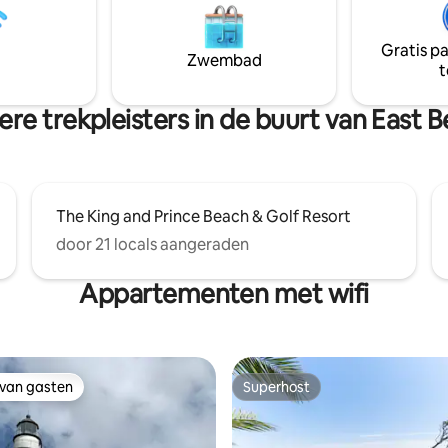
kitchenette *zie foto 's. Onts
rgang. Gezinnen genieten van
bubbelbad en grote douche Heeft
vézwembaden, een paviljoen en
wasmachine/droger, volledige k
Gratis p
nade naar het strand. Voor
Zwembad
Keurig koffie, wifi, Roku Stick, 
t
ndplezier, volg ons
Amazon Music, Amazon Prime, 
hCottageSSI.
re trekpleisters in de buurt van East 
The King and Prince Beach & Golf Resort
door 21 locals aangeraden
Appartementen met wifi
 van gasten
Superhost
 van gasten
Superhost