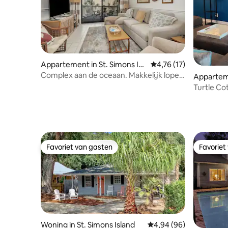
Appartement in St. Simons Isl
Gemiddelde beoordelin
4,76 (17)
and
Complex aan de oceaan. Makkelijk lopen
Apparteme
naar het strand. Gemak
sland
Turtle Co
locatie
Favoriet van gasten
Favoriet
Favoriet van gasten
Favoriet
Woning in St. Simons Island
Gemiddelde beoordeling
4,94 (96)