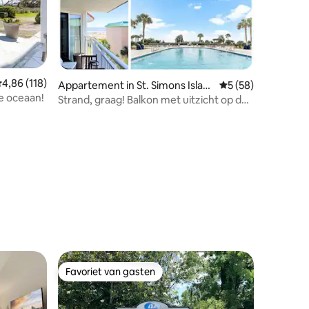
emiddelde beoordeling van 4,86 uit 5, 118 recensies
4,86 (118)
Appartement in St. Simons Islan
Gemiddelde beoorde
5 (58)
de oceaan!
d
Strand, graag! Balkon met uitzicht op de
oceaan*Bovenste verdieping*Zwembad
ecensies
Favoriet van gasten
Favoriet van gasten