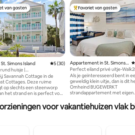
iet van gasten
Favoriet van gasten
iet van gasten
Topfavoriet van gasten
Appartement in St. Simons I
G
 St. Simons Island
Gemiddelde beoordeling van 5 uit 5, 30 r
5 (30)
sland
Perfect eiland privé uitje-Walk
g van 4,81 uit 5, 83 recensies
rund huisje |
Village
Als je geïnteresseerd bent in e
wembad+Golfkar toevoeging
j Savannah Cottage in de
geweldig klein uitje, dan is dit h
st Cottages. Deze ruime
Omheind BIJGEWERKT
ligt op slechts een steenworp
strandappartement met eigen
an het strand en is perfect voor
afgesloten parkeerplaats en 
 om te ontspannen en
IDEALE LOCATIE. Wandel/fiets 
orzieningen voor vakantiehuizen vlak b
ngen te maken. Spring op een
strand, Pier Village Shopping, r
olfkarretje en je bent binnen
en entertainment. Op maat gemaakt
nuten bij de SSI-dorpspier,
boek met lokale aanbevelingen
n restaurants. Ontspan met
inbegrepen. Condo is op dezelfde
esje op drie veranda's, ideaal
manier ingericht als een hotels
ndkoffie of cocktails bij