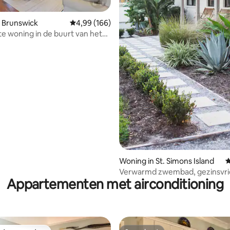
 Brunswick
Gemiddelde beoordeling van 4,99 uit 5, 166 r
4,99 (166)
 woning in de buurt van het
van 4,99 uit 5, 297 recensies
n de stranden.
Woning in St. Simons Island
G
Verwarmd zwembad, gezinsvrie
Appartementen met airconditioning
geweldige locatie