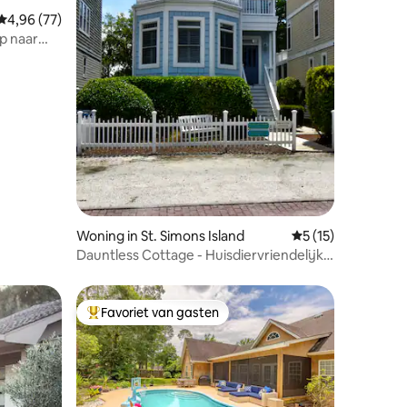
ecensies
Gemiddelde beoordeling van 4,96 uit 5, 77 recensies
4,96 (77)
op naar
Woning in St. Simons Island
Gemiddelde beoorde
5 (15)
Dauntless Cottage - Huisdiervriendelijk
kusthuisje
Favoriet van gasten
Topfavoriet van gasten