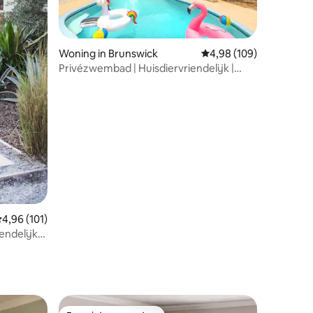
ecensies
Woning in Brunswick
Gemiddelde beoordeling
4,98 (109)
Privézwembad | Huisdiervriendelijk |
Omheinde tuin
emiddelde beoordeling van 4,96 uit 5, 101 recensies
4,96 (101)
ndelijk,