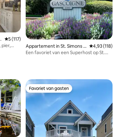
n
Gemiddelde beoordeling van 5 uit 5, 117 recensies
5 (117)
 pier,
ecensies
Appartement in St. Simons Is
Gemiddelde beoordeling
4,93 (118)
land
Een favoriet van een Superhost op St.
Simon's Island
Favoriet van gasten
Favoriet van gasten