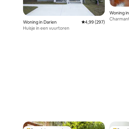
Woning in
Charmante
Woning in Darien
Gemiddelde beoordeling 
4,99 (297)
centrum e
Huisje in een vuurtoren