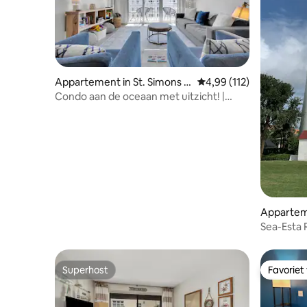
Appartement in St. Simons Is
Gemiddelde beoordeling
4,99 (112)
land
Condo aan de oceaan met uitzicht! |
Gratis fietsen! | Bijgewerkt!
Apparteme
land
Sea-Esta 
op de Gol
Superhost
Favoriet
Superhost
Favoriet