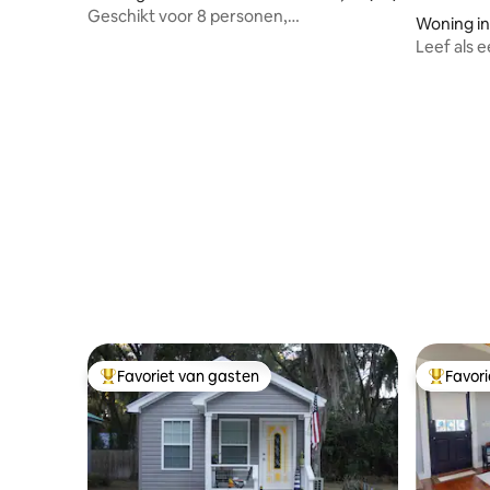
Geschikt voor 8 personen,
Woning in
huisdiervriendelijk, 2,5 km van het strand
Leef als 
Favoriet van gasten
Favor
Topfavoriet van gasten
Topfavor