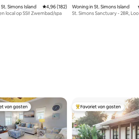
 St. Simons Island
Gemiddelde beoordeling van 4,96 uit 5, 182 r
4,96 (182)
Woning in St. Simons Island
een local op SSI! Zwembad/spa
St. Simons Sanctuary - 2BR, Lo
het strand
iet van gasten
Favoriet van gasten
iet van gasten
Topfavoriet van gasten