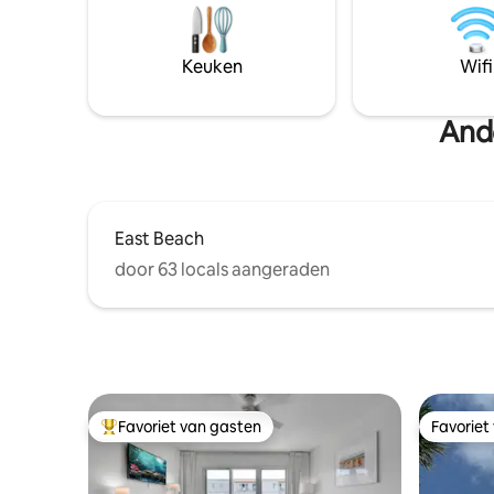
zonsonde
zachte slaapkamers. Slechts enkele
twee pri
minuten, 1/10 mijl, van het strand,
een prome
restaurants en winkels - perfect voor
Keuken
Wifi
meer eila
gezinnen of vrienden die op zoek zijn
@Savanna
naar een stijlvol, comfortabel uitje in een
van de mooiste buurten van het eiland.
Ande
East Beach
door 63 locals aangeraden
Favoriet van gasten
Favoriet
Topfavoriet van gasten
Favoriet