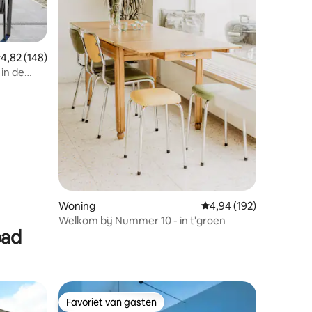
emiddelde beoordeling van 4,82 uit 5, 148 recensies
4,82 (148)
in de
ecensies
Woning
Gemiddelde beoordeling
4,94 (192)
Welkom bij Nummer 10 - in t'groen
bad
Favoriet van gasten
Favoriet van gasten