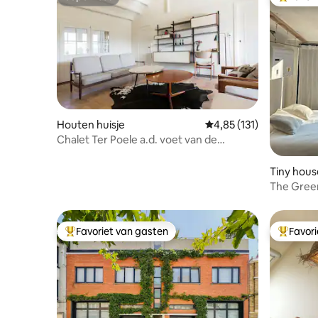
Superhost
Topfavor
Houten huisje
Gemiddelde beoordeling
4,85 (131)
Chalet Ter Poele a.d. voet van de
Vlaamse Ardennen
Tiny hous
The Gree
Favoriet van gasten
Favor
Topfavoriet van gasten
Topfavor