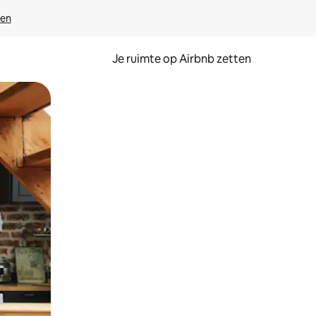
ven
Je ruimte op Airbnb zetten
ken of swipen.