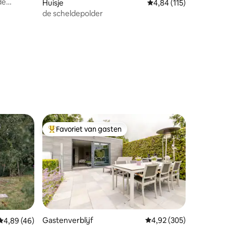
de
Huisje
Gemiddelde beoordeling
4,84 (115)
de scheldepolder
ecensies
Favoriet van gasten
Topfavoriet van gasten
recensies
Gastenverblijf
Gemiddelde beoordeling
4,92 (305)
Gemiddelde beoordeling van 4,89 uit 5, 46 recensies
4,89 (46)