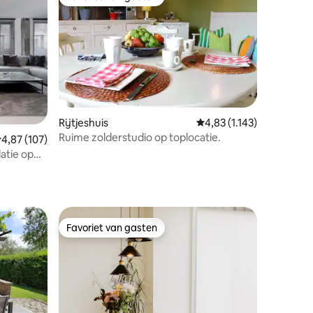
Favoriet van gasten
Rijtjeshuis
Gemiddelde beoordeling v
4,83 (1.143)
Ruime zolderstudio op toplocatie.
emiddelde beoordeling van 4,87 uit 5, 107 recensies
4,87 (107)
atie op
ecensies
Favoriet van gasten
Favoriet van gasten