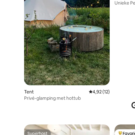
Unieke Pe
Sauna Jac
Tent
Gemiddelde beoordelin
4,92 (12)
Privé-glamping met hottub
G
Superhost
Favor