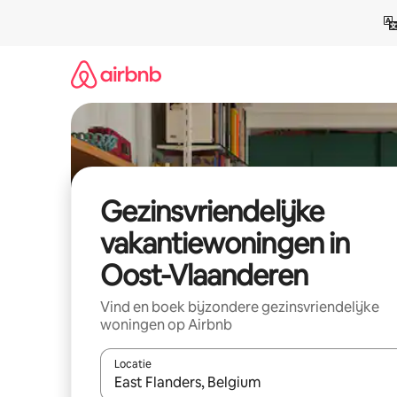
Ga
direct
naar
inhoud
Gezinsvriendelijke
vakantiewoningen in
Oost-Vlaanderen
Vind en boek bijzondere gezinsvriendelijke
woningen op Airbnb
Locatie
Wanneer er suggesties beschikbaar zijn, maak je 