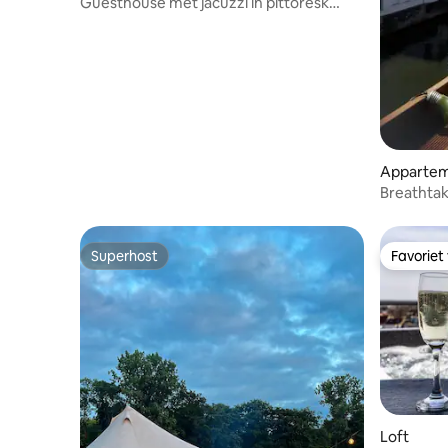
Guesthouse met jacuzzi in pittoresk
Leiedorp
Apparte
Breathtak
privé terr
Superhost
Favoriet
Superhost
Favoriet
Loft