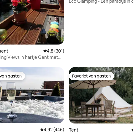
Eco Glamping - Een paradijs in 
Vlaamse Ardennen
ment
Gemiddelde beoordeling van 4,8 uit 5, 301 r
4,8 (301)
ing Views in hartje Gent met
as
 van gasten
Favoriet van gasten
 van gasten
Favoriet van gasten
Gemiddelde beoordeling van 4,92 uit 5, 446 
4,92 (446)
Tent