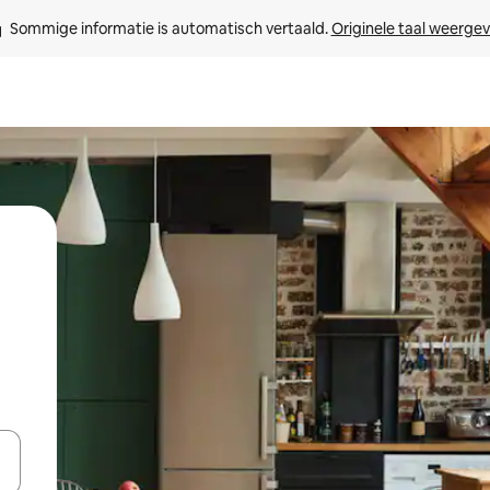
Sommige informatie is automatisch vertaald. 
Originele taal weerge
een keuze met je de pijltjestoetsen omhoog en omlaag, óf door te tik