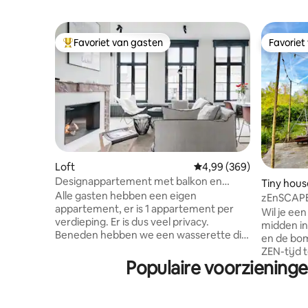
Favoriet van gasten
Favoriet
Topfavoriet van gasten
Favoriet
Loft
Gemiddelde beoordeling 
4,99 (369)
Designappartement met balkon en
Tiny hous
uitzicht over de Gentse torens
Alle gasten hebben een eigen
zEnSCAPE 
appartement, er is 1 appartement per
het Bos
Wil je ee
verdieping. Er is dus veel privacy.
midden in
Beneden hebben we een wasserette die
en de bom
je kunt gebruiken. We hebben een
ZEN-tijd t
chocolade-atelier, waar je altijd welkom
Populaire voorziening
bos. Maak een zEnSCAPE voor een paar
bent! De omgeving grenst direct aan de
dagen... E
beroemde Graffiti-straat van de stad.
van je wag
Een proeverij in de chocolade studio
bagage in