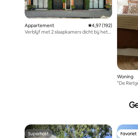
Appartement
Gemiddelde beoordeling 
4,97 (192)
Verblijf met 2 slaapkamers dicht bij het
station (lange termijn)
Woning
"De Rietg
Damme, 
Ge
Superhost
Favoriet
Superhost
Favoriet