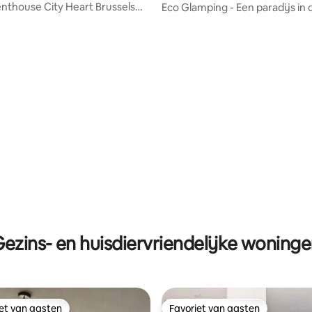
nthouse City Heart Brussels
Eco Glamping - Een paradijs in 
uzzi
Vlaamse Ardennen
g van 4,92 uit 5, 12 recensies
ezins- en huisdiervriendelijke woning
iet van gasten
Favoriet van gasten