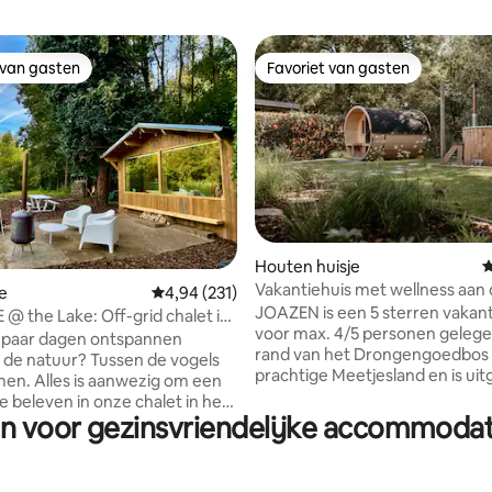
 van gasten
Favoriet van gasten
 van gasten
Favoriet van gasten
van 4,99 uit 5, 369 recensies
Houten huisje
G
Vakantiehuis met wellness aan 
e
Gemiddelde beoordeling van 4,94 uit 5, 231 r
4,94 (231)
van het bos
JOAZEN is een 5 sterren vakan
@ the Lake: Off-grid chalet in
voor max. 4/5 personen gelege
n paar dagen ontspannen
rand van het Drongengoedbos in het
 de natuur? Tussen de vogels
prachtige Meetjesland en is uit
en. Alles is aanwezig om een ​​
met de nodige wellness facilitei
e beleven in onze chalet in het
ideaal om tot rust te komen! Oo
en voor gezinsvriendelijke accommodat
heel veel mooie fiets- en
n deze start bij het achterlaten
wandelmogelijkheden in de buurt
en op de parking….. Je laadt je
onze prijs is alles inbegrepen en
 onze bolderkar. 800 meter