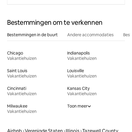
Bestemmingen om te verkennen
Bestemmingen in de buurt
Andere accommodaties
Best
Chicago
Indianapolis
Vakantiehuizen
Vakantiehuizen
Saint Louis
Louisville
Vakantiehuizen
Vakantiehuizen
Cincinnati
Kansas City
Vakantiehuizen
Vakantiehuizen
Milwaukee
Toon meer
Vakantiehuizen
Airbnb
Verenigde Staten
Illinois
Tazewell County