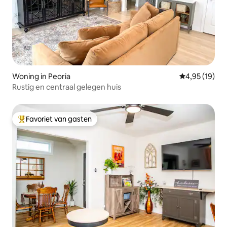
Woning in Peoria
Gemiddelde be
4,95 (19)
Rustig en centraal gelegen huis
Favoriet van gasten
Topfavoriet van gasten