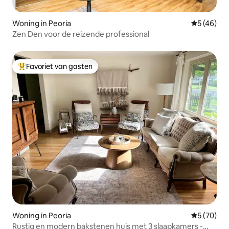
Woning in Peoria
Gemiddelde
5 (46)
Zen Den voor de reizende professional
Favoriet van gasten
Topfavoriet van gasten
Woning in Peoria
Gemiddelde
5 (70)
Rustig en modern bakstenen huis met 3 slaapkamers -