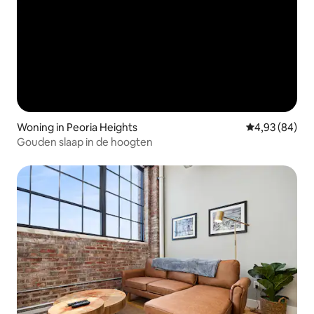
Woning in Peoria Heights
Gemiddelde be
4,93 (84)
Gouden slaap in de hoogten