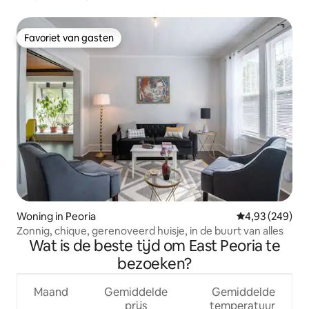
Favoriet van gasten
Favoriet van gasten
Woning in Peoria
Gemiddelde beo
4,93 (249)
Zonnig, chique, gerenoveerd huisje, in de buurt van alles
Wat is de beste tijd om East Peoria te
bezoeken?
Maand
Gemiddelde
Gemiddelde
prijs
temperatuur