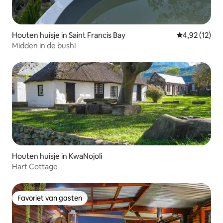
Houten huisje in Saint Francis Bay
Gemiddelde be
4,92 (12)
Midden in de bush!
Houten huisje in KwaNojoli
Hart Cottage
Favoriet van gasten
Favoriet van gasten