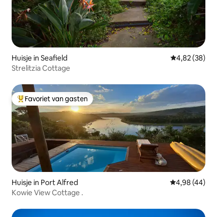
Huisje in Seafield
Gemiddelde be
4,82 (38)
Strelitzia Cottage
Favoriet van gasten
Topfavoriet van gasten
Huisje in Port Alfred
Gemiddelde be
4,98 (44)
Kowie View Cottage .