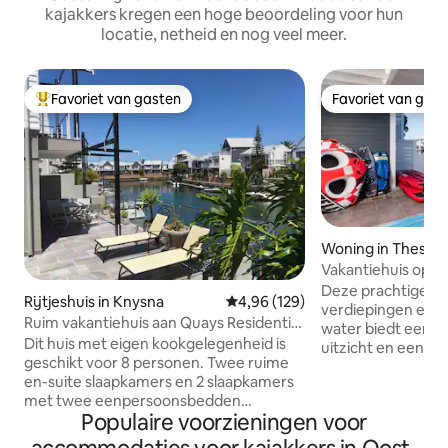
kajakkers kregen een hoge beoordeling voor hun
locatie, netheid en nog veel meer.
Favoriet van gasten
Favoriet van gas
Topfavoriet van gasten
Favoriet van gas
Woning in Thesen 
Vakantiehuis op T
Knysna
Deze prachtige w
Rijtjeshuis in Knysna
Gemiddelde beoordeling van 4,96
4,96 (129)
verdiepingen en 3
Ruim vakantiehuis aan Quays Residential
water biedt een
Marina
Dit huis met eigen kookgelegenheid is
uitzicht en een to
geschikt voor 8 personen. Twee ruime
een gezellige ope
en-suite slaapkamers en 2 slaapkamers
batterijen voor ver
met twee eenpersoonsbedden
Stap uit bij direct
Populaire voorzieningen voor
(badkamer delen) op de 1e verdieping.
waterweg om te 
De leefruimte bestaat uit een semi-
kajakken. Omgeve