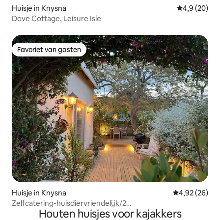
Huisje in Knysna
Gemiddelde b
4,9 (20)
Dove Cottage, Leisure Isle
Favoriet van gasten
Favoriet van gasten
Huisje in Knysna
Gemiddelde be
4,92 (26)
Zelfcatering-huisdiervriendelijk/2
Houten huisjes voor kajakkers
slaapkamers/airco/braai