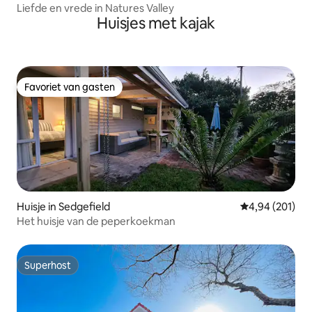
Liefde en vrede in Natures Valley
Huisjes met kajak
Favoriet van gasten
Favoriet van gasten
Huisje in Sedgefield
Gemiddelde beo
4,94 (201)
Het huisje van de peperkoekman
Superhost
Superhost