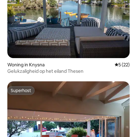
Woning in Knysna
Gemiddelde
5 (22)
Gelukzaligheid op het eiland Thesen
Superhost
Superhost