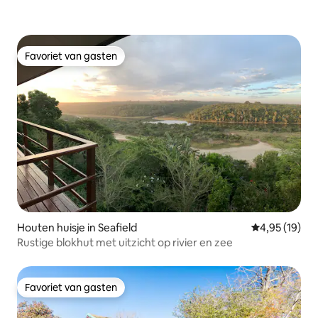
Favoriet van gasten
Favoriet van gasten
Houten huisje in Seafield
Gemiddelde be
4,95 (19)
Rustige blokhut met uitzicht op rivier en zee
Favoriet van gasten
Favoriet van gasten