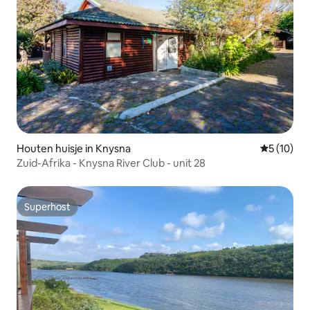
Houten huisje in Knysna
Gemiddelde
5 (10)
Zuid-Afrika - Knysna River Club - unit 28
Superhost
Superhost