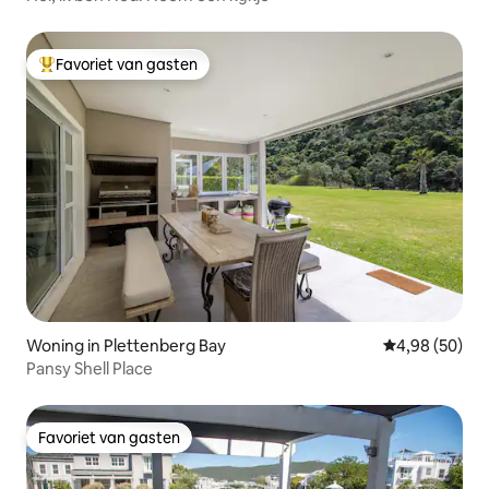
Favoriet van gasten
Topfavoriet van gasten
Woning in Plettenberg Bay
Gemiddelde be
4,98 (50)
Pansy Shell Place
Favoriet van gasten
Favoriet van gasten