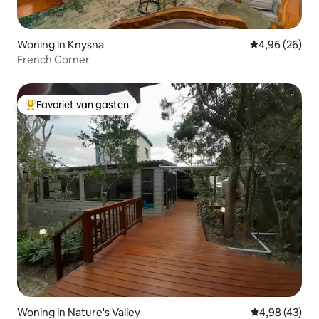
Woning in Knysna
Gemiddelde be
4,96 (26)
French Corner
Favoriet van gasten
Topfavoriet van gasten
Woning in Nature's Valley
Gemiddelde be
4,98 (43)