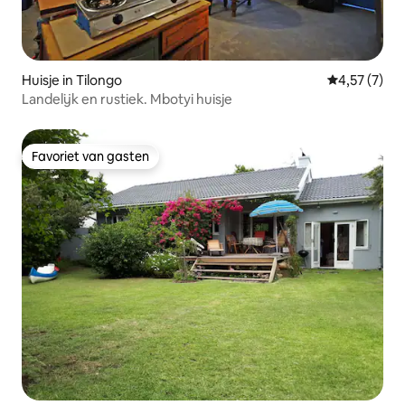
Huisje in Tilongo
Gemiddelde b
4,57 (7)
Landelijk en rustiek. Mbotyi huisje
Favoriet van gasten
Favoriet van gasten