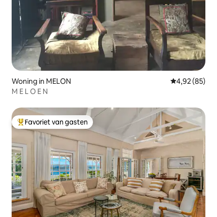
Woning in MELON
Gemiddelde be
4,92 (85)
M E L O E N
Favoriet van gasten
Topfavoriet van gasten