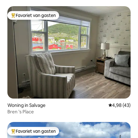
historische Trinity
Favoriet van gasten
Topfavoriet van gasten
Woning in Salvage
Gemiddelde be
4,98 (43)
Bren 's Place
Favoriet van gasten
Topfavoriet van gasten