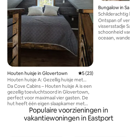
Bungalow in Salva
Schilderachtig hui
een historische st
Ontspan of verken
vissersstadje Salv
schoonheid van he
oceaan, wandelpad
ongerepte witte z
zwemgaten, besse
nabijgelegen eet
Walvissen spotten: 
augustus en ijsber
bekeken in eind mei en j
Houten huisje in Glovertown
Gemiddelde beoordeling van 
5 (23)
de kustlijn, voel 
Houten huisje A: Gezellig huisje met
bewonder het a
uitzicht op het water en vuurplaats
Da Cove Cabins – Houten huisje A is een
landschap. Een pl
gezellig toevluchtsoord in Glovertown,
vriendelijke local
perfect voor maximaal vier gasten. De
tintje aan een gastvrije s
hut heeft één eigen slaapkamer met
roadtothebeaches
Populaire voorzieningen in
een queensize bed en een vide met een
extra queensize bed. Geniet van een
vakantiewoningen in Eastport
prachtig uitzicht op het water en
ontspannende avonden rond de
vuurplaats. Glovertown is een geweldige