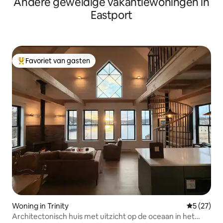
Andere geweldige vakantiewoningen in
Eastport
Favoriet van gasten
Topfavoriet van gasten
Woning in Trinity
Gemiddelde
5 (27)
Architectonisch huis met uitzicht op de oceaan in het