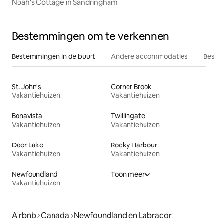
Noah's Cottage in Sandringham
Bestemmingen om te verkennen
Bestemmingen in de buurt
Andere accommodaties
Best
St. John's
Corner Brook
Vakantiehuizen
Vakantiehuizen
Bonavista
Twillingate
Vakantiehuizen
Vakantiehuizen
Deer Lake
Rocky Harbour
Vakantiehuizen
Vakantiehuizen
Newfoundland
Toon meer
Vakantiehuizen
Airbnb
Canada
Newfoundland en Labrador