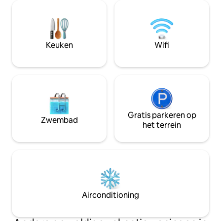
plek om te bezoeken, met gemakkelijke
toegang tot wandel- en
vaarmogelijkheden, de stranden in het
nabijgelegen Eastport en
gezinsattracties zoals Splash n’ Putt. Een
Keuken
Wifi
rustig toevluchtsoord om te ontspannen
en de omgeving te verkennen.
Gratis parkeren op
Zwembad
het terrein
Airconditioning