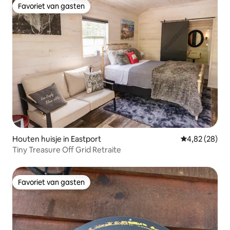
Favoriet van gasten
Favoriet van gasten
Houten huisje in Eastport
Gemiddelde be
4,82 (28)
Tiny Treasure Off Grid Retraite
Favoriet van gasten
Favoriet van gasten