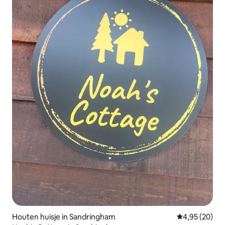
Houten huisje in Sandringham
Gemiddelde be
4,95 (20)