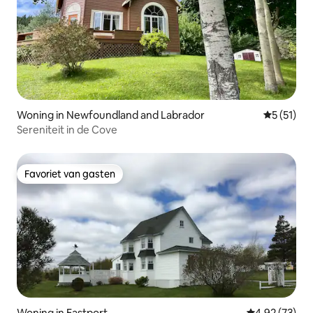
Woning in Newfoundland and Labrador
Gemiddelde
5 (51)
Sereniteit in de Cove
Favoriet van gasten
Favoriet van gasten
Woning in Eastport
Gemiddelde be
4,92 (73)