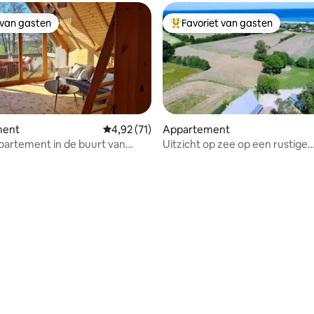
 van gasten
Favoriet van gasten
 van gasten
Topfavoriet van gasten
ment
Gemiddelde beoordeling van 4,92 uit 5, 71 r
4,92 (71)
Appartement
partement in de buurt van
Uitzicht op zee op een rustige
eling van 5 uit 5, 3 recensies
droomlocatie