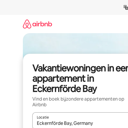
Ga
direct
naar
inhoud
Vakantiewoningen in ee
appartement in
Eckernförde Bay
Vind en boek bijzondere appartementen op
Airbnb
Locatie
Wanneer er suggesties beschikbaar zijn, maak je 