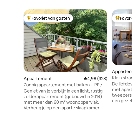
Favoriet van gasten
Favor
Topfavoriet van gasten
Topfavor
Apparte
Klein stra
Appartement
Gemiddelde beoordeling 
4,98 (323)
strand
De liefde
Zonnig appartement met balkon + PP /
met apart
Kiel-Kronshagen
Geniet van je verblijf in een licht, rustig
tweeperso
zolderappartement (gebouwd in 2014)
een gezel
met meer dan 60 m² woonoppervlak.
meter afs
Verheug je op een aparte slaapkamer,
natuurlijk
een volledig uitgeruste keuken, een
levendig 
moderne badkamer en een gezellig
promenade
balkon. Het centrum van Kiel ligt op
surfschool. Supermarkt, busverb
slechts ongeveer 4 km afstand. Winkels,