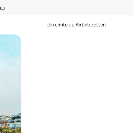
ven
Je ruimte op Airbnb zetten
ken of swipen.