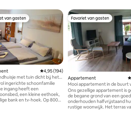
iet van gasten
Favoriet van gasten
iet van gasten
Favoriet van gasten
ment
Gemiddelde beoordeling van 4,95 uit 5, 194 r
4,95 (194)
ndhuisje met tuin dicht bij het
van 4,98 uit 5, 323 recensies
Appartement
G
vol ingerichte schoonfamilie
Mooi appartement in de buurt v
e ingang heeft een
en Eckernförde
Ons gezellige appartement is 
onsbed, een kleine eethoek,
de begane grond van een goed
lige bank en tv-hoek. Op 800
onderhouden halfvrijstaand hui
tand ligt een prachtig
rustige woonwijk. Het terras v
 strand met steile kust en een
appartement met uitzicht op h
strandgedeelte met
platteland wordt gebruikt voor
, restaurants, toiletten,
ontspanning. Gelegen aan de 'grote
inding
breedte' van de Schlei, nodige