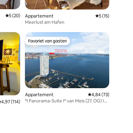
ecensies
Gemiddelde beoordeling van 5 uit 5, 20 recensies
5 (20)
Appartement
Gemiddelde beoorde
5 (15)
Meerlust am Hafen
Favoriet van gasten
Favoriet van gasten
Appartement
Gemiddelde beoordelin
4,84 (73)
*I Panorama-Suite I* van Meis (27. OG) In
ecensies
emiddelde beoordeling van 4,97 uit 5, 114 recensies
4,97 (114)
Schleswig