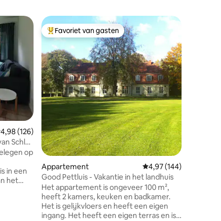
Apparte
Favoriet van gasten
Favorie
Topfavoriet van gasten
Favorie
1-kamera
Oostzeef
Klein, ge
slaapkam
directe b
Ook gesch
fietspad 
Kitchenet
magnetron). Slechts 500 me
Baltische
ecensies
personen.
emiddelde beoordeling van 4,98 uit 5, 126 recensies
4,98 (126)
gemeente
(momente
an Schlei
gelegen op
Appartement
Gemiddelde beoordeling
4,97 (144)
s in een
Good Pettluis - Vakantie in het landhuis
an het
Het appartement is ongeveer 100 m²,
et
heeft 2 kamers, keuken en badkamer.
Het is gelijkvloers en heeft een eigen
ingang. Het heeft een eigen terras en is
n de