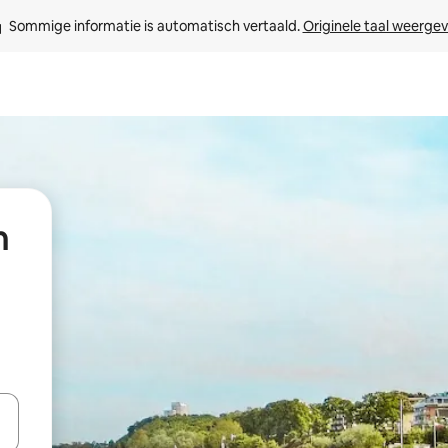
Sommige informatie is automatisch vertaald. 
Originele taal weerge
n
een keuze met je de pijltjestoetsen omhoog en omlaag, óf door te tik