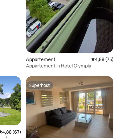
Appartement
Gemiddelde beoordelin
4,88 (75)
Appartement in Hotel Olympia
Superhost
Superhost
Gemiddelde beoordeling van 4,88 uit 5, 67 recensies
4,88 (67)