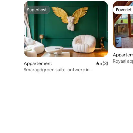
Superhost
Favoriet
Superhost
Favoriet
Apparte
Royaal ap
Appartement
Gemiddelde beoord
5 (3)
Schlei
Smaragdgroen suite-ontwerp in
Neumünster