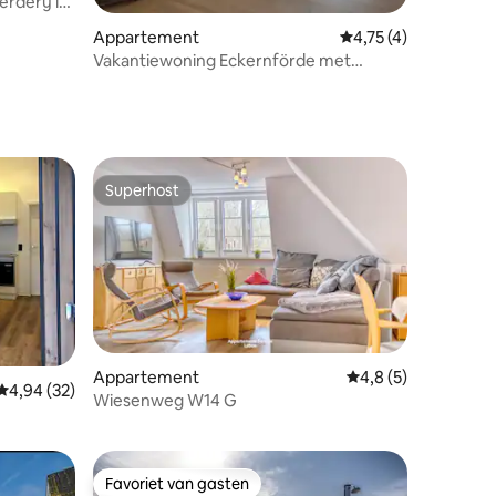
rderij in
ecensies
Appartement
Gemiddelde beoordeli
4,75 (4)
Vakantiewoning Eckernförde met
uitzicht op zee
Superhost
Superhost
Appartement
Gemiddelde beoordel
4,8 (5)
ecensies
Gemiddelde beoordeling van 4,94 uit 5, 32 recensies
4,94 (32)
Wiesenweg W14 G
Favoriet van gasten
Favoriet van gasten