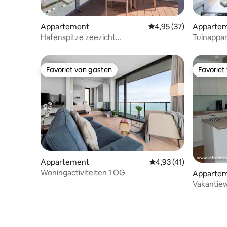
Appartement
Gemiddelde beoordeling
4,95 (37)
Apparte
Hafenspitze zeezicht
Tuinappa
droomappartement 41
Favoriet van gasten
Favoriet
Favoriet van gasten
Favoriet
Appartement
Gemiddelde beoordelin
4,93 (41)
Woningactiviteiten 1 OG
Apparte
Vakantiew
strand en