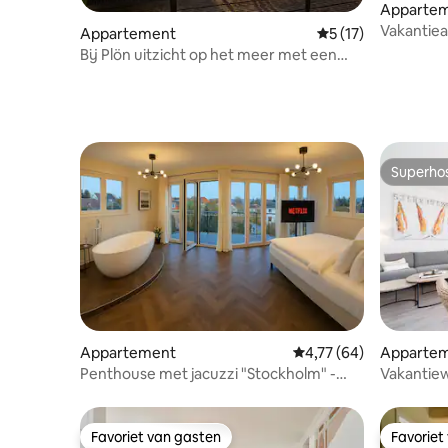
Apparte
Vakantiea
Appartement
Gemiddelde beoorde
5 (17)
Oostzee
Bij Plön uitzicht op het meer met een
groot balkon
Superho
Superho
Appartement
Gemiddelde beoordeling
4,77 (64)
Apparte
Penthouse met jacuzzi "Stockholm" -
Vakantiew
Fjord Stay
maritieme 
Favoriet van gasten
Favoriet
Favoriet van gasten
Favoriet