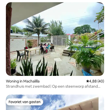
Woning in Machalilla
Gemiddelde be
4,88 (40)
Strandhuis met zwembad | Op een steenworp afstand
van Los Frailes
Favoriet van gasten
Favoriet van gasten