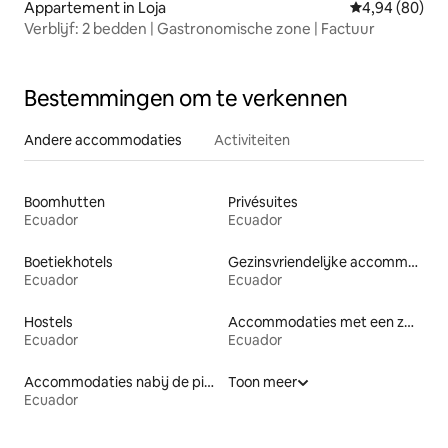
Appartement in Loja
Gemiddelde be
4,94 (80)
Verblijf: 2 bedden | Gastronomische zone | Factuur
Bestemmingen om te verkennen
Andere accommodaties
Activiteiten
Boomhutten
Privésuites
Ecuador
Ecuador
Boetiekhotels
Gezinsvriendelijke accommodaties
Ecuador
Ecuador
Hostels
Accommodaties met een zwembad
Ecuador
Ecuador
Accommodaties nabij de piste
Toon meer
Ecuador