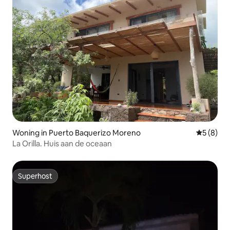
Woning in Puerto Baquerizo Moreno
Gemiddeld
5 (8)
La Orilla. Huis aan de oceaan
Superhost
Superhost