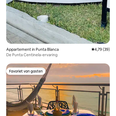
Appartement in Punta Blanca
Gemiddelde be
4,79 (39)
De Punta Centinela-ervaring
Favoriet van gasten
Favoriet van gasten