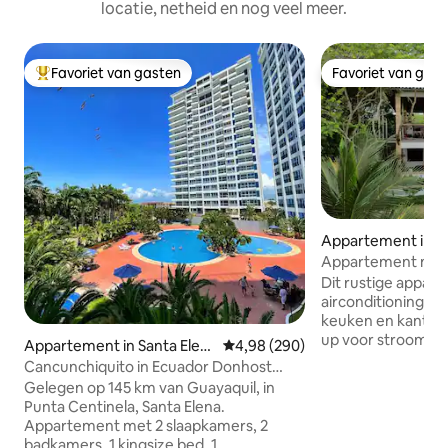
locatie, netheid en nog veel meer.
Favoriet van gasten
Favoriet van gas
Topfavoriet van gasten
Favoriet van gas
Appartement in M
Appartement met 
privétoegang tot 
Dit rustige appar
airconditioning li
keuken en kantoor
up voor stroom en 
Appartement in Santa Elen
Gemiddelde beoordeling van 4,98
4,98 (290)
digitale nomaden.
a
Cancunchiquito in Ecuador Donhost
is een openluchtru
Punta Centinela
Gelegen op 145 km van Guayaquil, in
stoelen, hangmatt
Punta Centinela, Santa Elena.
uitzicht op de oce
Appartement met 2 slaapkamers, 2
derde verdieping 
badkamers, 1 kingsize bed, 1