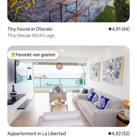
Tiny house in Otavalo
Gemiddelde be
4,91 (44)
Tiny House Wichi Lago
Favoriet van gasten
Topfavoriet van gasten
Appartement in La Libertad
Gemiddelde be
4,92 (52)