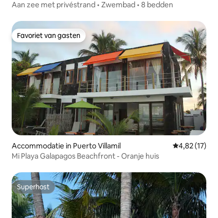
Aan zee met privéstrand • Zwembad • 8 bedden
Favoriet van gasten
Favoriet van gasten
Accommodatie in Puerto Villamil
Gemiddelde be
4,82 (17)
Mi Playa Galapagos Beachfront - Oranje huis
Superhost
Superhost