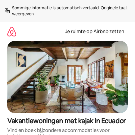
Ga
Sommige informatie is automatisch vertaald. 
Originele taal 
direct
weergeven
naar
inhoud
Je ruimte op Airbnb zetten
Vakantiewoningen met kajak in Ecuador
Vind en boek bijzondere accommodaties voor