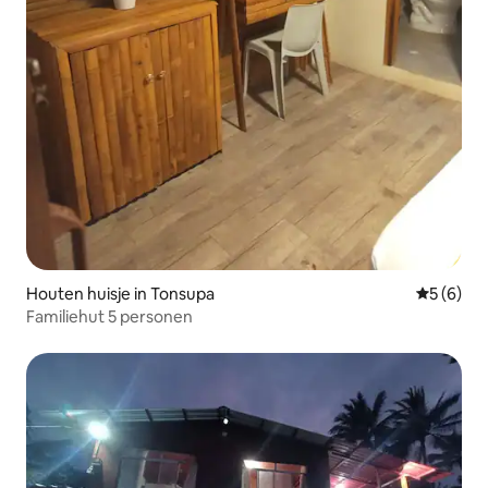
Houten huisje in Tonsupa
Gemiddeld
5 (6)
Familiehut 5 personen