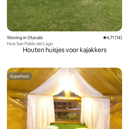
Woning in Otavalo
Gemiddelde b
4,71 (14)
Huis San Pablo del Lago
Houten huisjes voor kajakkers
Superhost
Superhost