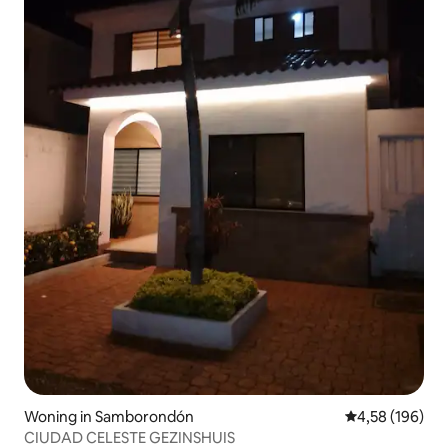
Woning in Samborondón
Gemiddelde beo
4,58 (196)
CIUDAD CELESTE GEZINSHUIS