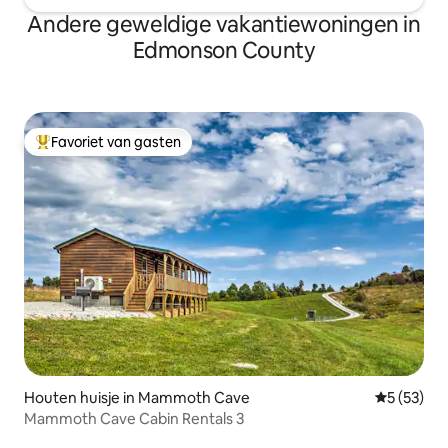
Andere geweldige vakantiewoningen in
Edmonson County
Favoriet van gasten
Topfavoriet van gasten
Houten huisje in Mammoth Cave
Gemiddelde
5 (53)
Mammoth Cave Cabin Rentals 3