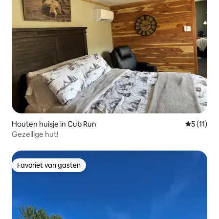
Houten huisje in Cub Run
Gemiddeld
5 (11)
Gezellige hut!
Favoriet van gasten
Favoriet van gasten