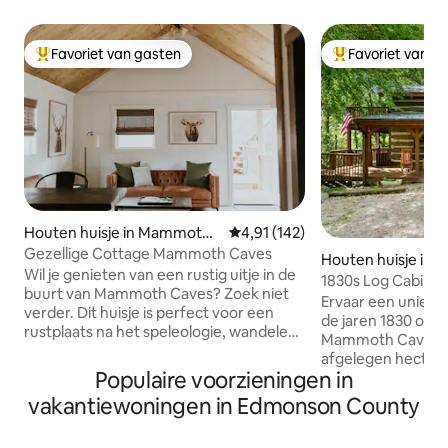
Favoriet van gasten
Favoriet van g
Topfavoriet van gasten
Topfavoriet van 
Houten huisje in Mammoth
Gemiddelde beoordeling van 4,91
4,91 (142)
Cave
Gezellige Cottage Mammoth Caves
Houten huisje in 
Wil je genieten van een rustig uitje in de
ve
1830s Log Cabin • 
buurt van Mammoth Caves? Zoek niet
Mammoth Cave
Ervaar een unieke 
verder. Dit huisje is perfect voor een
de jaren 1830 op sl
rustplaats na het speleologie, wandelen,
Mammoth Cave Nat
fietsen, zwemmen en zoveel
afgelegen hectare
buitenactiviteiten. Het is perfect om te
Populaire voorzieningen in
van voor de burge
genieten van de natuur, te ontspannen
handgehouwen ho
vakantiewoningen in Edmonson County
met alles wat je nodig hebt om
antieke charme 
comfortabel te zijn. Er is een complete
gemakken zoals wi
badkamer en keuken en patio 's voor' s