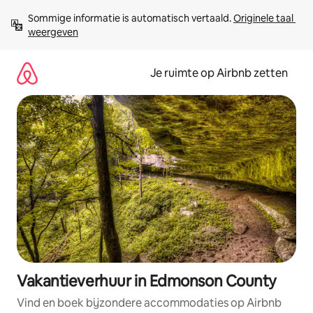
Ga
Sommige informatie is automatisch vertaald. 
Originele taal 
direct
weergeven
naar
inhoud
Je ruimte op Airbnb zetten
Vakantieverhuur in Edmonson County
Vind en boek bijzondere accommodaties op Airbnb