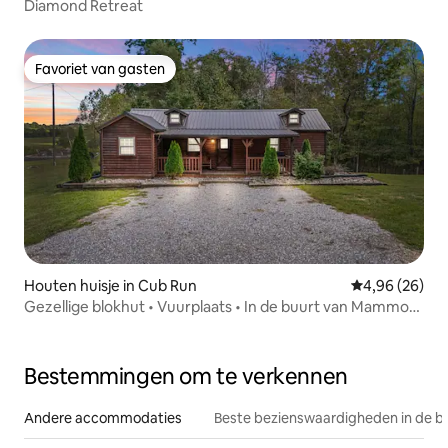
Diamond Retreat
Favoriet van gasten
Favoriet van gasten
Houten huisje in Cub Run
Gemiddelde be
4,96 (26)
Gezellige blokhut • Vuurplaats • In de buurt van Mammoth
Cave en Nolin
Bestemmingen om te verkennen
Andere accommodaties
Beste bezienswaardigheden in de b