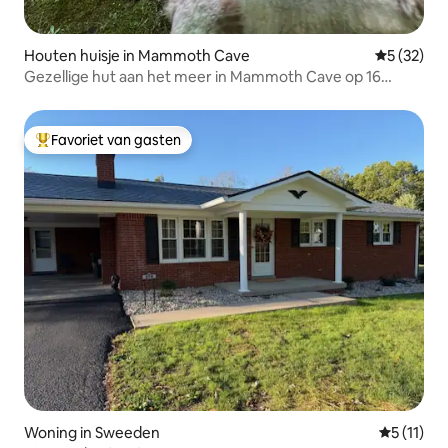
Houten huisje in Mammoth Cave
Gemiddelde
5 (32)
Gezellige hut aan het meer in Mammoth Cave op 16
hectare
Favoriet van gasten
Topfavoriet van gasten
Woning in Sweeden
Gemiddeld
5 (11)