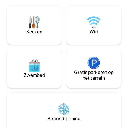
een volledige keu
ochtends koffie of 's avonds thee. Hier
romantische uitjes
heb je het gevoel dat je er even
natuuruitjes, het 
tussenuit bent. *als DE DATUMS die JE
lokale attracties,
NODIG HEBT ZIJN GEBOEKT, BEKIJK
grottenland van K
DAN DE SCHUILPLAATS bij
rustige ochtenden
Keuken
Wifi
MAMMOETGROT/NOLIN LAKE*
nachten bij de vuu
jaar door van sch
Gratis parkeren op
Zwembad
het terrein
Airconditioning