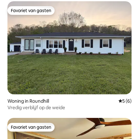
Favoriet van gasten
Favoriet van gasten
Woning in Roundhill
Gemiddeld
5 (6)
Vredig verblijf op de weide
Favoriet van gasten
Favoriet van gasten