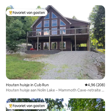
Favoriet van gasten
Topfavoriet van gasten
Houten huisje in Cub Run
Gemiddelde beo
4,96 (208)
Houten huisje aan Nolin Lake – Mammoth Cave-retraite –
vuurplaats
Favoriet van gasten
Topfavoriet van gasten