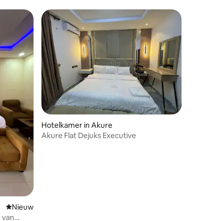
Hotelkamer in Akure
Akure Flat Dejuks Executive
Nieuwe accommodatie
Nieuw
 van