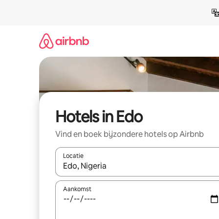
Ga
direct
naar
inhoud
Hotels in Edo
Vind en boek bijzondere hotels op Airbnb
Locatie
Wanneer er suggesties beschikbaar zijn, maak je 
Aankomst