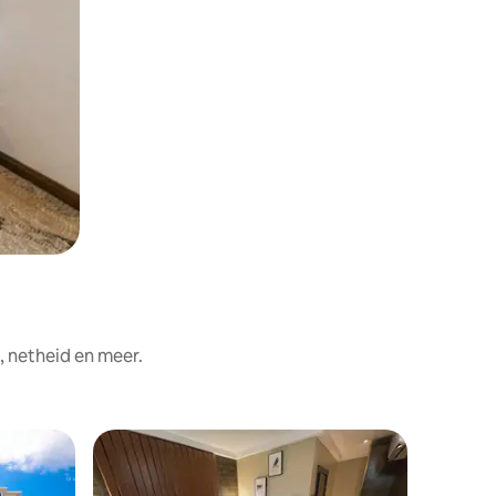
, netheid en meer.
Hotelkam
Executiv