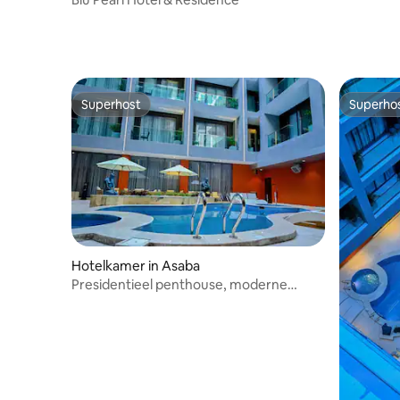
Superhost
Superho
Superhost
Superho
Hotelkamer in Asaba
Presidentieel penthouse, moderne
elegantie en lounge