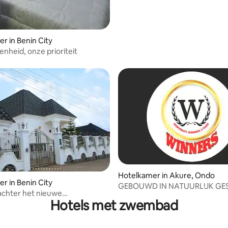
r in Benin City
enheid, onze prioriteit
Hotelkamer in Akure, Ondo
r in Benin City
GEBOUWD IN NATUURLIJK GE
achter het nieuwe
MET WATERVAL BEVESTIGD
Hotels met zwembad
eau van Etete, veiligheid