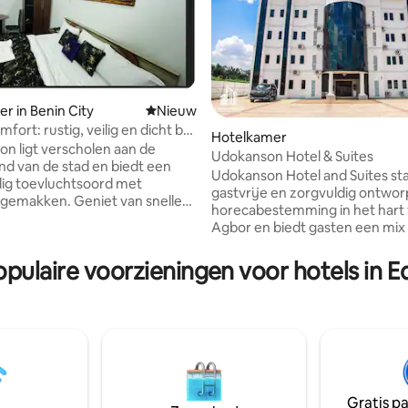
r in Benin City
Nieuwe accommodatie
Nieuw
ort: rustig, veilig en dicht bij
Hotelkamer
on ligt verscholen aan de
Udokanson Hotel & Suites
and van de stad en biedt een
Udokanson Hotel and Suites sta
ilig toevluchtsoord met
gastvrije en zorgvuldig ontwo
n. Geniet van snelle
horecabestemming in het hart
rlijk eten, een ontspannen sfeer
Agbor en biedt gasten een mix
e gastvrijheid. Perfect voor
comfort, gemak en moderne
reizigers, stellen en iedereen
voorzieningen. Als een vooraa
opulaire voorzieningen voor hotels in E
k is naar een rustig uitje terwijl
3-sterren accommodatie biedt 
 de stad verblijven. Ervaar
een uitnodigende sfeer die gesc
d comfort, veiligheid, toegang
voor zowel vakantiegangers als
nessruimte, wifi en een
zakenreizigers. Met gratis snelle
ijke sfeer op een rustige plek
het hele pand kunnen gasten t
 betaalbaar tarief,
verblijf naadloos verbonden bl
eerd!
accommodatie beschikt ook ov
aantrekkelijk terras
Gratis p