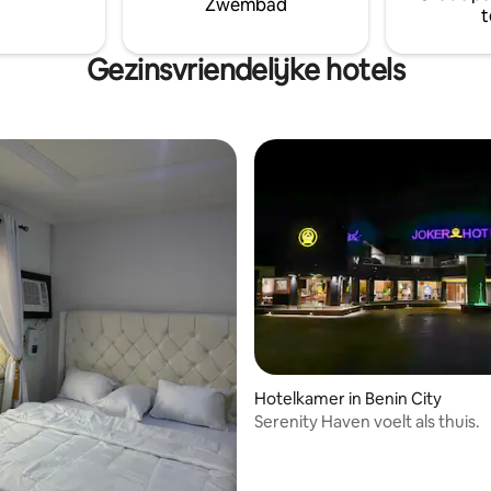
Zwembad
t
Gezinsvriendelijke hotels
Hotelkamer in Benin City
Serenity Haven voelt als thuis.