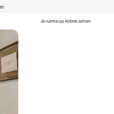
ven
Je ruimte op Airbnb zetten
ken of swipen.