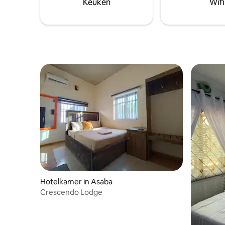
Keuken
Wifi
We hebben ook overheerlijk voedsel dat
je eet en vraagt
Hotelkamer in Asaba
Crescendo Lodge