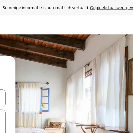
Sommige informatie is automatisch vertaald. 
Originele taal weerge
een keuze met je de pijltjestoetsen omhoog en omlaag, óf door te tik