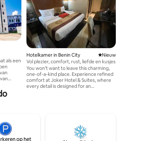
Verblijf 
van onge
hotel in 
in weeld
voortreff
persoonli
aan uitm
verblijf 
Ontdek d
Hotelkamer in Benin City
Nieuwe accommoda
Nieuw
beste bes
at als een
deze uni
Vol plezier, comfort, rust, liefde en kusjes
rpen
You won’t want to leave this charming,
 van
one-of-a-kind place. Experience refined
 van
comfort at Joker Hotel & Suites, where
every detail is designed for an
nstaande
do
exceptional stay. Enjoy stylish rooms,
het hotel
luxurious Gold Room experiences, a
hikt is
relaxing spa, complimentary high-speed
Wi-Fi, airport pickup and drop-off, a
 wifi in
dedicated airport shuttle stand, secure
ijdens hun
parking, and outstanding hospitality.
ijven. De
Perfect for business and leisure travelers
er een
seeking comfort, convenience, and
arkeren op het
elegance.