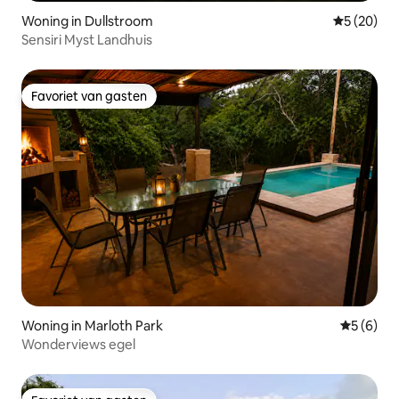
Woning in Dullstroom
Gemiddelde
5 (20)
Sensiri Myst Landhuis
Favoriet van gasten
Favoriet van gasten
Woning in Marloth Park
Gemiddeld
5 (6)
Wonderviews egel