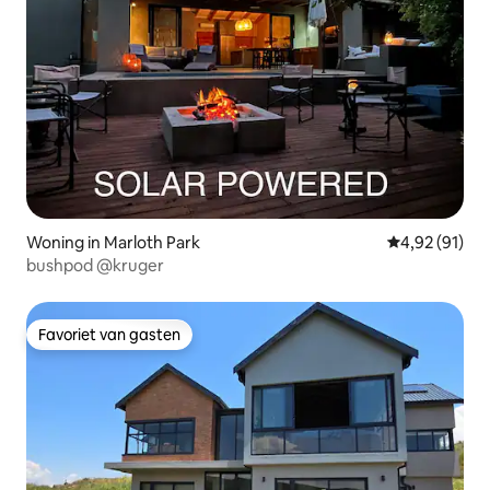
Woning in Marloth Park
Gemiddelde be
4,92 (91)
bushpod @kruger
Favoriet van gasten
Favoriet van gasten