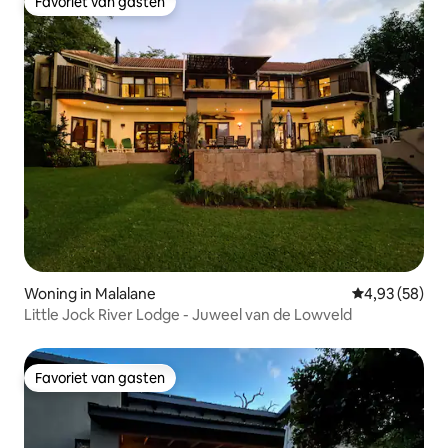
Favoriet van gasten
Favoriet van gasten
Woning in Malalane
Gemiddelde be
4,93 (58)
Little Jock River Lodge - Juweel van de Lowveld
Favoriet van gasten
Favoriet van gasten