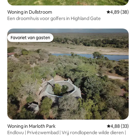
Woning in Dullstroom
Gemiddelde be
4,89 (38)
Een droomhuis voor golfers in Highland Gate
Favoriet van gasten
Favoriet van gasten
Woning in Marloth Park
Gemiddelde be
4,88 (33)
Endlovu | Privézwembad | Vrij rondlopende wilde dieren |