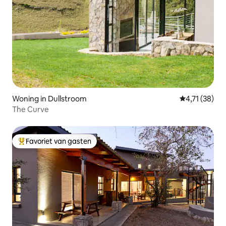
Woning in Dullstroom
Gemiddelde be
4,71 (38)
The Curve
Favoriet van gasten
Topfavoriet van gasten