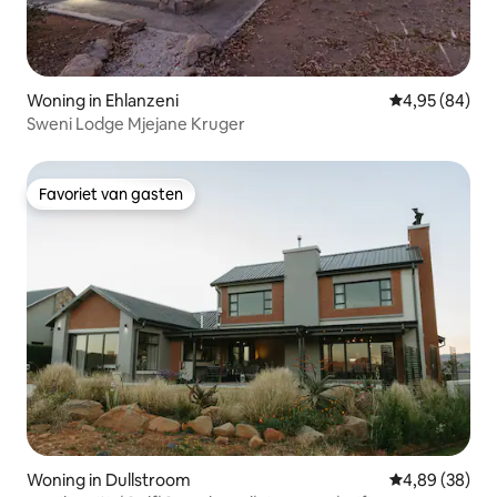
Woning in Ehlanzeni
Gemiddelde be
4,95 (84)
Sweni Lodge Mjejane Kruger
Favoriet van gasten
Favoriet van gasten
Woning in Dullstroom
Gemiddelde be
4,89 (38)