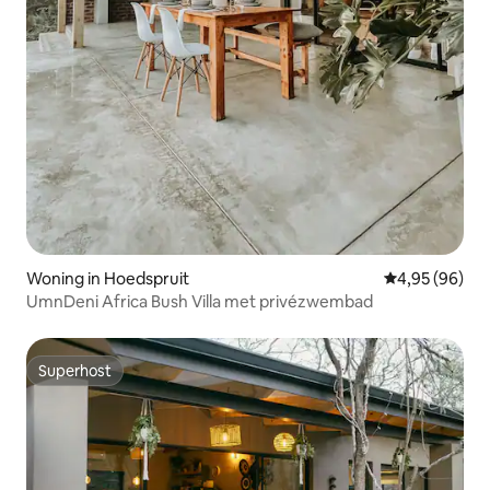
Woning in Hoedspruit
Gemiddelde be
4,95 (96)
UmnDeni Africa Bush Villa met privézwembad
Superhost
Superhost