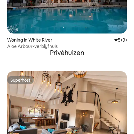
Woning in White River
Gemiddeld
5 (9)
Aloe Arbour-verblijfhuis
Privéhuizen
Superhost
Superhost