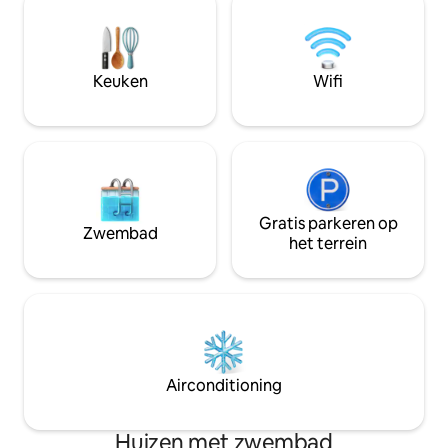
sterrenhemel. Slaapplekken 6 max.
slaapkamers 4 ba
schoonmaker ma t/m za. Prijs is inclusief
verhaal huis met 
Safari rijden binnen Mjejane met
nog veel meer te 
privégids en voertuig. Prijs exclusief
Keuken
Wifi
parkkosten.
Gratis parkeren op
Zwembad
het terrein
Airconditioning
Huizen met zwembad