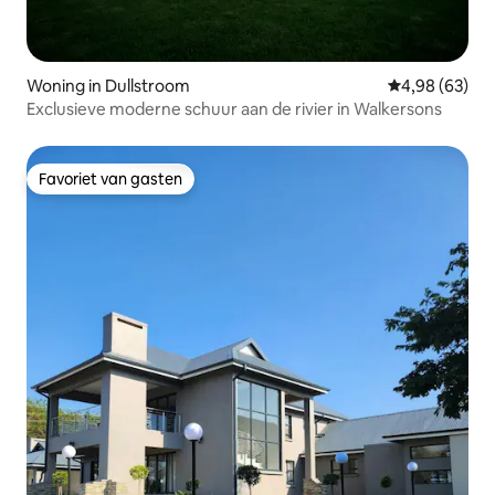
Woning in Dullstroom
Gemiddelde be
4,98 (63)
Exclusieve moderne schuur aan de rivier in Walkersons
Favoriet van gasten
Favoriet van gasten