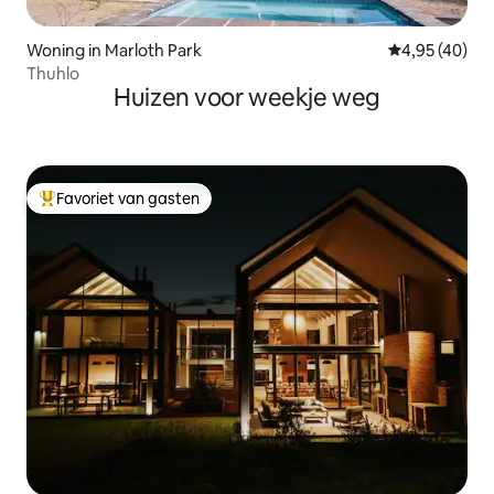
Woning in Marloth Park
Gemiddelde be
4,95 (40)
Thuhlo
Huizen voor weekje weg
Favoriet van gasten
Topfavoriet van gasten