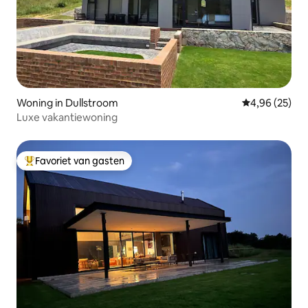
Woning in Dullstroom
Gemiddelde be
4,96 (25)
Luxe vakantiewoning
Favoriet van gasten
Topfavoriet van gasten