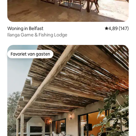
Woning in Belfast
Gemiddelde beo
4,89 (147)
Ilanga Game & Fishing Lodge
Favoriet van gasten
Favoriet van gasten