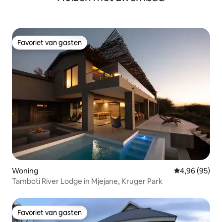
Favoriet van gasten
Favoriet van gasten
Woning
Gemiddelde be
4,96 (95)
Tamboti River Lodge in Mjejane, Kruger Park
Favoriet van gasten
Favoriet van gasten