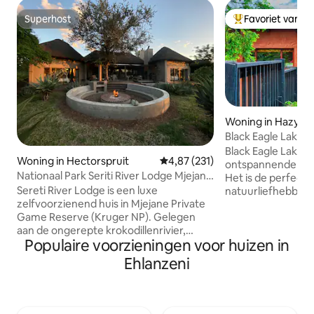
Superhost
Favoriet van g
Superhost
Topfavoriet van 
Woning in Hazyvi
Black Eagle Lake 
Black Eagle Lake 
Woning in Hectorspruit
Gemiddelde beoordeling van 4,87
4,87 (231)
ontspannende onts
Nationaal Park Seriti River Lodge Mjejane
Het is de perfect
Kruger
Sereti River Lodge is een luxe
natuurliefhebben
zelfvoorzienend huis in Mjejane Private
groepen die dit pr
Game Reserve (Kruger NP). Gelegen
Mpumalanga bezoeken. Geleg
aan de ongerepte krokodillenrivier,
Hazyview en White 
Populaire voorzieningen voor huizen in
perfect voor een geweldige grote 5-
en een half uur ri
wedstrijd. Word wakker om de dieren te
Johannesburg. In de buurt van
Ehlanzeni
zien beginnen met de dagactiviteiten.
bezienswaardighe
Ontspan op je terras, neem een duik in je
wereldberoemde K
zwembad en geniet van een braai/bbq in
Blyde River Canyo
je boma onder een magische Afrikaanse
Black Eagle Lake H