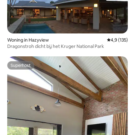
Woning in Hazyview
Gemiddelde be
4,9 (135)
Dragonstroh dicht bij het Kruger National Park
Superhost
Superhost