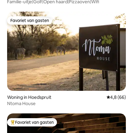
Familie-uitje|Golf|Open haard|Pizzaoven|Wifi
Favoriet van gasten
Favoriet van gasten
Woning in Hoedspruit
Gemiddelde b
4,8 (66)
Ntoma House
Favoriet van gasten
Topfavoriet van gasten