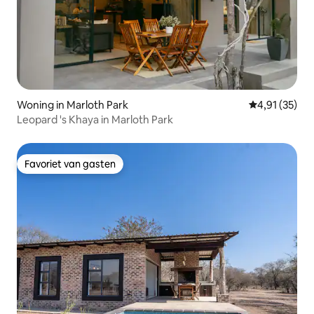
Woning in Marloth Park
Gemiddelde be
4,91 (35)
Leopard 's Khaya in Marloth Park
Favoriet van gasten
Favoriet van gasten