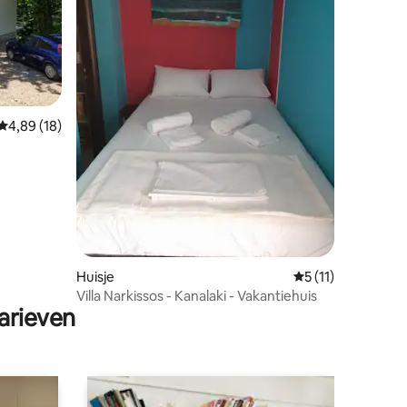
ecensies
Gemiddelde beoordeling van 4,89 uit 5, 18 recensies
4,89 (18)
Huisje
Gemiddelde beoorde
5 (11)
Villa Narkissos - Kanalaki - Vakantiehuis
arieven