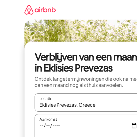
Ga
direct
naar
inhoud
Verblijven van een maa
in Eklisies Prevezas
Ontdek langetermijnwoningen die ook na me
dan een maand nog als thuis aanvoelen.
Locatie
Wanneer er suggesties beschikbaar zijn, maak je 
Aankomst