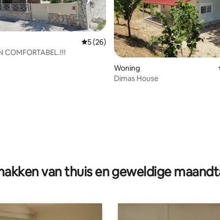
Gemiddelde beoordeling van 5 uit 5, 26 r
5 (26)
N COMFORTABEL.!!!
Woning
Dimas House
eling van 5 uit 5, 7 recensies
akken van thuis en geweldige maandt