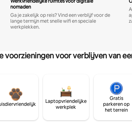
Werkvriendelijke ruimtes voor digitale
O
nomaden
A
Ga je zakelijk op reis? Vind een verblijf voor de
a
lange termijn met snelle wifi en speciale
z
werkplekken.
re voorzieningen voor verblijven van e
Gratis
Laptopvriendelijke
isdiervriendelijk
parkeren op
werkplek
het terrein