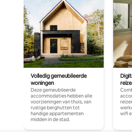
Volledig gemeubileerde
Digi
woningen
reiz
Deze gemeubileerde
Comf
accommodaties hebben alle
acco
voorzieningen van thuis, van
reize
rustige berghutten tot
werke
handige appartementen
wifi 
midden in de stad.