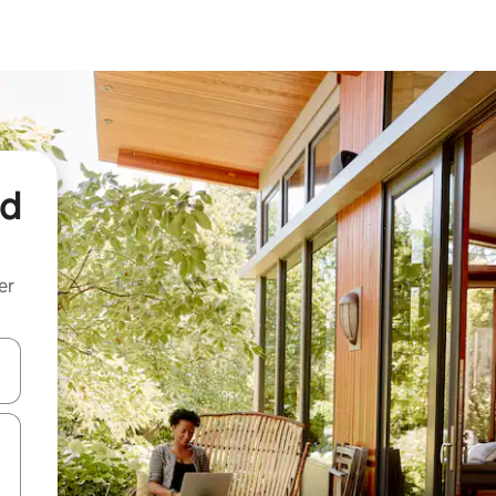
nd
er
een keuze met je de pijltjestoetsen omhoog en omlaag, óf door te tik