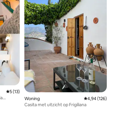
ecensies
Gemiddelde beoordeling van 5 uit 5, 13 recensies
5 (13)
la
Woning
Gemiddelde beoordeling
4,94 (126)
Casita met uitzicht op Frigiliana