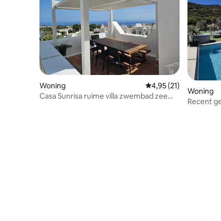
Woning
Gemiddelde beoordelin
4,95 (21)
Woning
Casa Sunrisa ruime villa zwembad zee
Recent ge
bergzicht
met jacuz