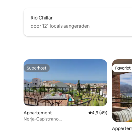
Rio Chillar
door 121 locals aangeraden
Superhost
Favoriet
Superhost
Favoriet
Appartement
Gemiddelde beoordeli
4,9 (49)
Nerja-Capistrano
Village|Dakterras|Uitzicht op zee
Apparte