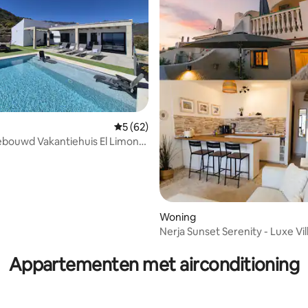
g van 4,95 uit 5, 21 recensies
Gemiddelde beoordeling van 5 uit 5, 62 r
5 (62)
bouwd Vakantiehuis El Limonar
zi
Woning
Nerja Sunset Serenity - Luxe Vil
Capistrano
Appartementen met airconditioning