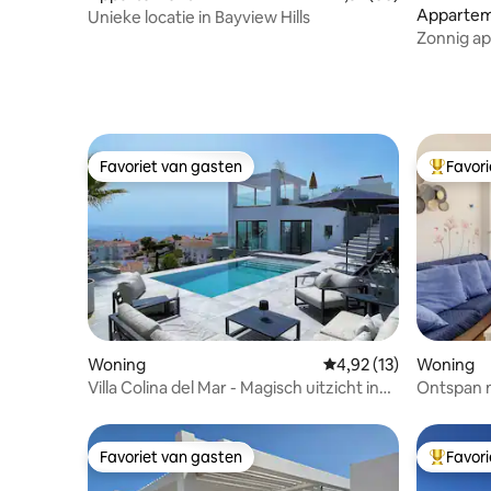
Apparte
Unieke locatie in Bayview Hills
Zonnig a
en terras 
Favoriet van gasten
Favor
Favoriet van gasten
Topfavor
Woning
Gemiddelde beoordelin
4,92 (13)
Woning
Villa Colina del Mar - Magisch uitzicht in
Ontspan 
de buurt van het strand
Favoriet van gasten
Favor
Favoriet van gasten
Topfavor