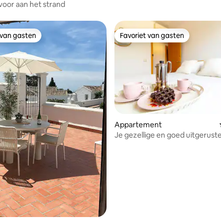
voor aan het strand
 van gasten
Favoriet van gasten
 van gasten
Favoriet van gasten
Appartement
Je gezellige en goed uitgerust
Nerja
 van 4,91 uit 5, 66 recensies