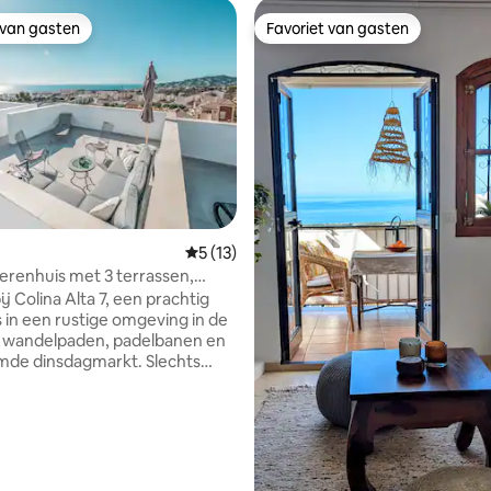
 van gasten
Favoriet van gasten
 van gasten
Favoriet van gasten
van 4,95 uit 5, 467 recensies
Gemiddelde beoordeling van 5 uit 5, 13 
5 (13)
renhuis met 3 terrassen,
en uitzicht
j Colina Alta 7, een prachtig
 in een rustige omgeving in de
n wandelpaden, padelbanen en
mde dinsdagmarkt. Slechts
nuten van Burriana Beach en
t herenhuis is 70 m
d over twee woonlagen. Het
e slaapkamers, twee
, extra toilet en een moderne,
uitgeruste keuken. De