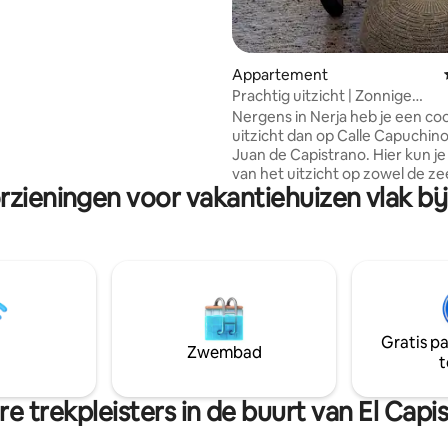
 sluit aan op een terras met
op zee en de bergen. Een
s biedt adembenemende
's. Gasten kunnen
Appartement
aken van een gedeeld
Prachtig uitzicht | Zonnige
ligstoelen en het hele jaar
privéterrassen | Zwembad
Nergens in Nerja heb je een co
gang.
uitzicht dan op Calle Capuchino
Juan de Capistrano. Hier kun j
van het uitzicht op zowel de ze
rzieningen voor vakantiehuizen vlak bij
bergen als de stad Nerja. Het
appartement is ingericht in rus
warme natuurlijke kleuren in d
Andalusisch-Scandinavische stij
gerenoveerd in 2023. Er zijn grote,
zonnige en privéterrassen ver
2 verdiepingen met gezellige s
voor zowel maaltijden als onts
Gratis p
Toegang tot het grootste zwe
Zwembad
t
Nerja met restaurants, superm
bakkerij op loopafstand van he
appartement.
e trekpleisters in de buurt van El Capi