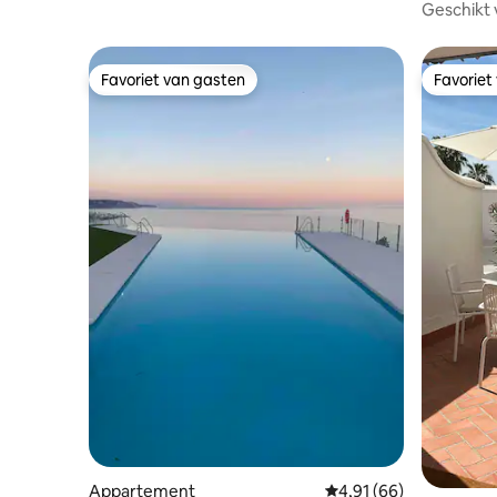
Geschikt 
Favoriet van gasten
Favoriet
Favoriet van gasten
Favoriet
Appartement
Gemiddelde beoordeling
4,91 (66)