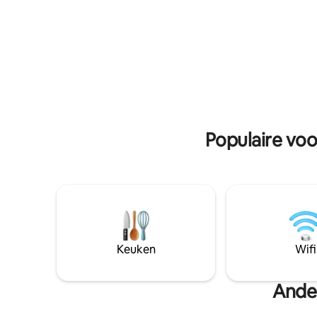
Bett des Schlafzimmers La AMARA Louis
woonkamer
hat eine große und bequeme Matratze
uitzicht 
(160*200). Eine weitere Besonderheit ist
dakterra
die Doppeldusche im Badezimmer oder
panorama
die marokkanische Außendusche, um
gebruikm
sich während des warmen Sommers in
zwembad, 
Andalusien zu erfrischen. Neben dem
door toe
marokkanischen Esstisch können Sie das
Gefühl einer Hängematte genießen,
während Sie in der Sonne liegen und Illy
Populaire voo
Cafe trinken - oder einfach nur den Blick
auf die weite, friedliche Landschaft
genießen. Euch steht ein voll
ausgestattetes Apartment mit privater
Küche, Salon, Patio, Badezimmer,
Schlafzimmer und Terasse zur
Verfügung.
Keuken
Wifi
Ander