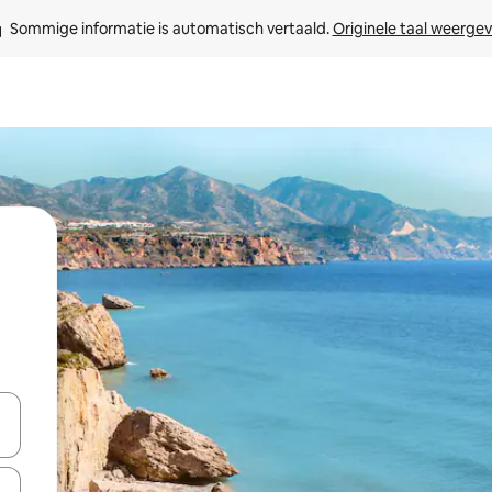
Sommige informatie is automatisch vertaald. 
Originele taal weerge
een keuze met je de pijltjestoetsen omhoog en omlaag, óf door te tik