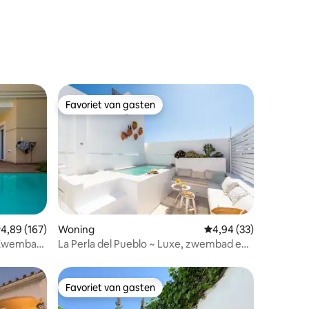
ecensies
Favoriet van gasten
Favoriet van gasten
ecensies
emiddelde beoordeling van 4,89 uit 5, 167 recensies
4,89 (167)
Woning
Gemiddelde beoordelin
4,94 (33)
 Zwembad
La Perla del Pueblo ~ Luxe, zwembad en
uitzicht op zee
Favoriet van gasten
Favoriet van gasten