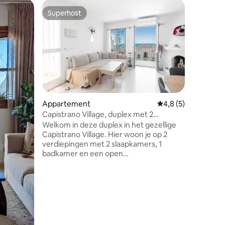
Villa
Superhost
Favor
Superhost
Topfavo
Luxe vill
Rust, sti
Solitaire
ontsnappi
Andalusis
authentie
gerestau
landgoed
binnenlan
Appartement
Gemiddelde beoordel
4,8 (5)
witgekal
Capistrano Village, duplex met 2
recensies
prachtige
slaapkamers
Welkom in deze duplex in het gezellige
het zuid
Capistrano Village. Hier woon je op 2
ononderbroken 
verdiepingen met 2 slaapkamers, 1
grote 6 
badkamer en een open
verwarmd 
keuken/woonkamer. Er zijn twee
resistan
balkons die beide een mooi uitzicht op
zee bieden. Het appartement heeft ook
een eigen tuin, die schaduw biedt tijdens
warme zomerdagen. De woning heeft
overal airco geïnstalleerd en een goede
internetverbinding. Als inwoner van de