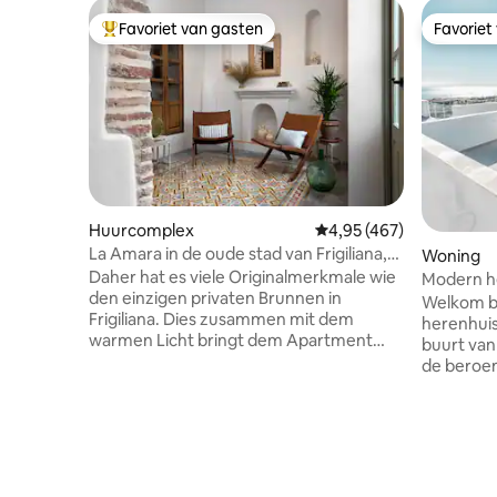
Favoriet van gasten
Favoriet
Topfavoriet van gasten
Favoriet
Huurcomplex
Gemiddelde beoordeling 
4,95 (467)
La Amara in de oude stad van Frigiliana,
Woning
Lounis...
Daher hat es viele Originalmerkmale wie
Modern he
den einzigen privaten Brunnen in
zwembad 
Welkom bi
Frigiliana. Dies zusammen mit dem
herenhuis
warmen Licht bringt dem Apartment
buurt va
eine besondere Gemütlichkeit und
de beroe
Wohlfühlatmosphäre. Im alten
enkele mi
Weinkeller des Hauses befindet sich
het stadscentrum. He
heute eine voll ausgestattete
² verdeel
gemütliche Küche im Landhausstil (inkl.
heeft twe
Spülmaschine und Waschmaschine) mit
badkamers
Essbereich sowie eigenem Kamin. Das
volledig 