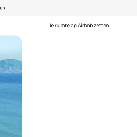
ven
Je ruimte op Airbnb zetten
ken of swipen.