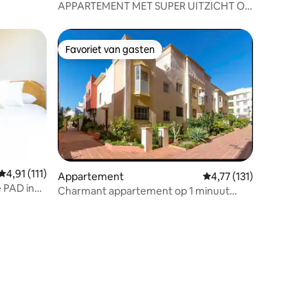
APPARTEMENT MET SUPER UITZICHT OP
ZEE
Favoriet van gasten
Favoriet van gasten
Gemiddelde beoordeling van 4,91 uit 5, 111 recensies
4,91 (111)
Appartement
Gemiddelde beoordeling
4,77 (131)
e PAD in
Charmant appartement op 1 minuut
lopen van de zee