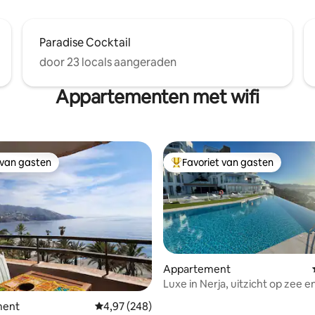
Paradise Cocktail
door 23 locals aangeraden
Appartementen met wifi
 van gasten
Favoriet van gasten
 van gasten
Topfavoriet van gasten
ng van 4,9 uit 5, 49 recensies
Appartement
Luxe in Nerja, uitzicht op zee e
ongeëvenaard zwembad
ment
Gemiddelde beoordeling van 4,97 uit 5, 248 r
4,97 (248)