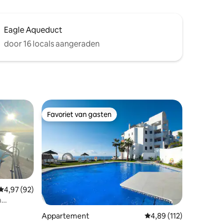
Eagle Aqueduct
door 16 locals aangeraden
Favoriet van gasten
Favoriet van gasten
Gemiddelde beoordeling van 4,97 uit 5, 92 recensies
4,97 (92)
n
ecensies
Appartement
Gemiddelde beoordeling
4,89 (112)