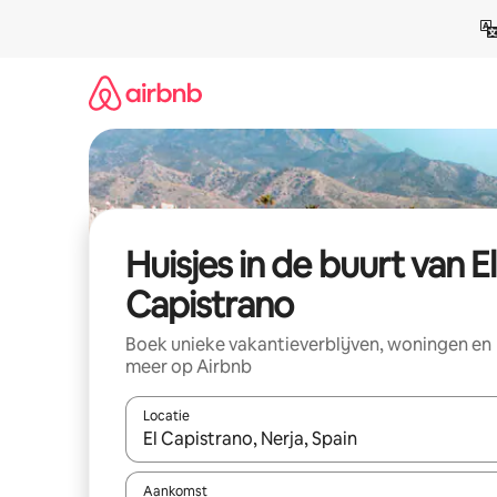
Ga
direct
naar
inhoud
Huisjes in de buurt van El
Capistrano
Boek unieke vakantieverblijven, woningen en
meer op Airbnb
Locatie
Wanneer er suggesties beschikbaar zijn, maak je 
Aankomst