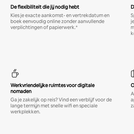
De flexibiliteit die jij nodig hebt
D
Kies je exacte aankomst- en vertrekdatum en
S
boek eenvoudig online zonder aanvullende
j
verplichtingen of papierwerk.*
m
k
Werkvriendelijke ruimtes voor digitale
O
nomaden
A
Ga je zakelijk op reis? Vind een verblijf voor de
a
lange termijn met snelle wifi en speciale
z
werkplekken.