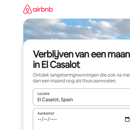
Ga
direct
naar
inhoud
Verblijven van een maa
in El Casalot
Ontdek langetermijnwoningen die ook na me
dan een maand nog als thuis aanvoelen.
Locatie
Wanneer er suggesties beschikbaar zijn, maak je 
Aankomst