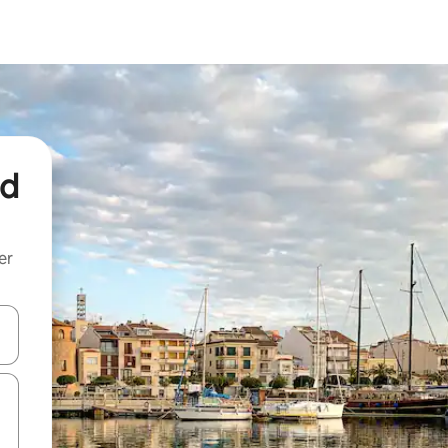
nd
er
een keuze met je de pijltjestoetsen omhoog en omlaag, óf door te tik