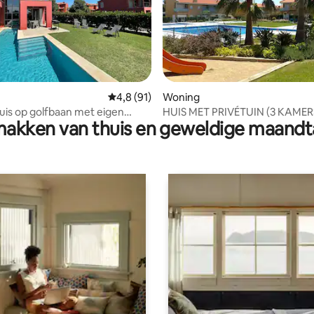
Gemiddelde beoordeling van 4,8 uit 5, 91 r
4,8 (91)
Woning
is op golfbaan met eigen
HUIS MET PRIVÉTUIN (3 KAMER
akken van thuis en geweldige maandt
d