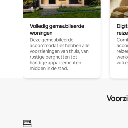
Volledig gemeubileerde
Digi
woningen
reiz
Deze gemeubileerde
Comf
accommodaties hebben alle
acco
voorzieningen van thuis, van
reize
rustige berghutten tot
werke
handige appartementen
wifi 
midden in de stad.
Voorzi