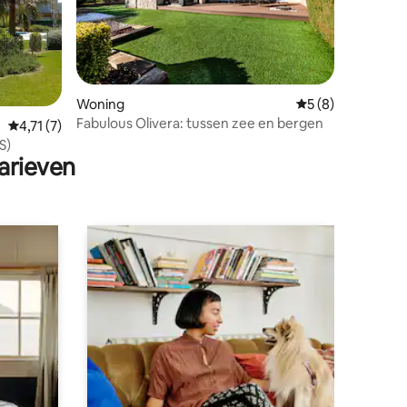
Woning
Gemiddelde beoord
5 (8)
Fabulous Olivera: tussen zee en bergen
ecensies
Gemiddelde beoordeling van 4,71 uit 5, 7 recensies
4,71 (7)
S)
arieven