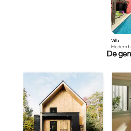
Villa
Modern hu
De gem
zwemba