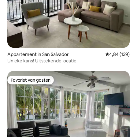
Appartement in San Salvador
Gemiddelde beo
4,84 (139)
Unieke kans! Uitstekende locatie.
Favoriet van gasten
Favoriet van gasten