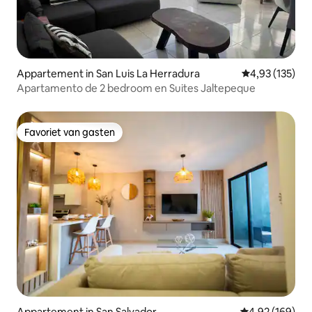
Appartement in San Luis La Herradura
Gemiddelde beo
4,93 (135)
Apartamento de 2 bedroom en Suites Jaltepeque
Favoriet van gasten
Favoriet van gasten
Appartement in San Salvador
Gemiddelde beo
4,92 (169)