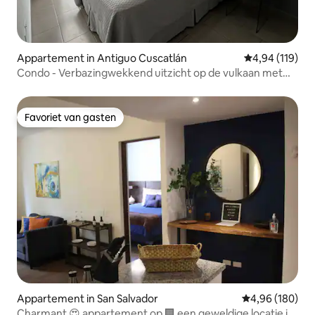
Appartement in Antiguo Cuscatlán
Gemiddelde beo
4,94 (119)
Condo - Verbazingwekkend uitzicht op de vulkaan met
toegang tot het zwembad
Favoriet van gasten
Favoriet van gasten
Appartement in San Salvador
Gemiddelde beo
4,96 (180)
Charmant 😍 appartement op 🏢 een geweldige locatie in