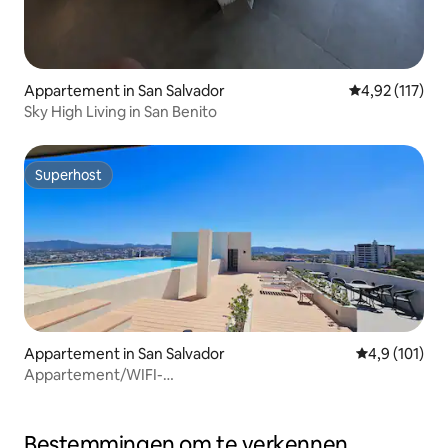
Appartement in San Salvador
Gemiddelde beo
4,92 (117)
Sky High Living in San Benito
Superhost
Superhost
Appartement in San Salvador
Gemiddelde be
4,9 (101)
Appartement/WIFI-
100mbps/Modern/Centraal/Zwembad/
Bestemmingen om te verkennen