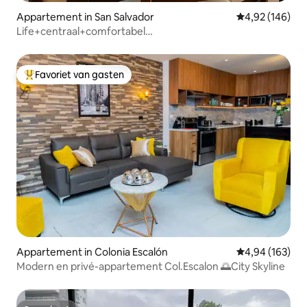
Appartement in San Salvador
Gemiddelde beo
4,92 (146)
Life+centraal+comfortabel
appartement+veilig+modern+2 slaapkamers
Favoriet van gasten
Topfavoriet van gasten
Appartement in Colonia Escalón
Gemiddelde beo
4,94 (163)
Modern en privé-appartement Col.Escalon 🌅City Skyline