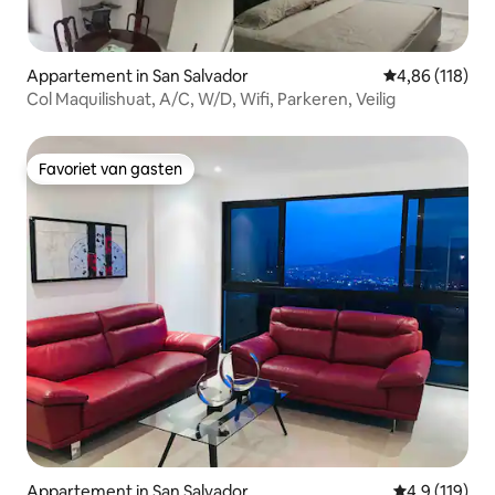
Appartement in San Salvador
Gemiddelde beo
4,86 (118)
Col Maquilishuat, A/C, W/D, Wifi, Parkeren, Veilig
Favoriet van gasten
Favoriet van gasten
Appartement in San Salvador
Gemiddelde be
4,9 (119)