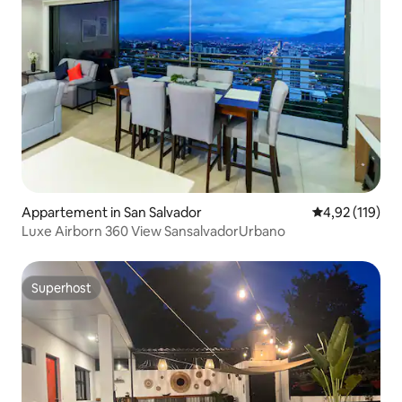
Appartement in San Salvador
Gemiddelde beo
4,92 (119)
Luxe Airborn 360 View SansalvadorUrbano
Superhost
Superhost