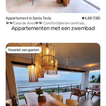
Appartement in Santa Tecla
Gemiddelde beo
4,88 (138)
🐦🐦Casa de Aves🐦🐦 Comfortabel en centraal
Appartementen met een zwembad
appartement in een veilige buurt - Santa Tecla - Condado
Santa Rosa
Favoriet van gasten
Favoriet van gasten