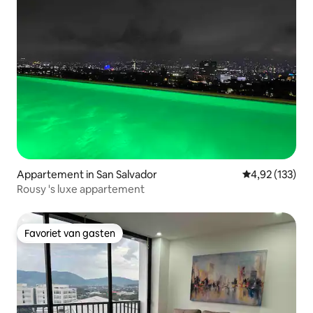
Appartement in San Salvador
Gemiddelde beo
4,92 (133)
Rousy 's luxe appartement
Favoriet van gasten
Favoriet van gasten