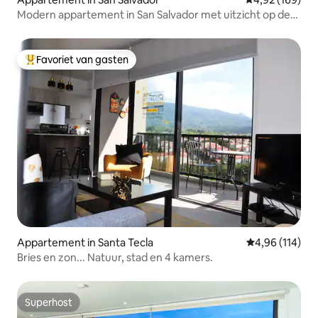
Modern appartement in San Salvador met uitzicht op de
stad.
Favoriet van gasten
Topfavoriet van gasten
Appartement in Santa Tecla
Gemiddelde beo
4,96 (114)
Bries en zon... Natuur, stad en 4 kamers.
Superhost
Superhost