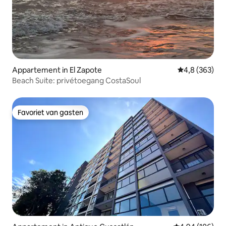
Appartement in El Zapote
Gemiddelde be
4,8 (363)
Beach Suite: privétoegang CostaSoul
Favoriet van gasten
Favoriet van gasten