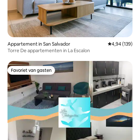
Appartement in San Salvador
Gemiddelde beo
4,94 (139)
Torre De appartementen in La Escalon
Favoriet van gasten
Favoriet van gasten