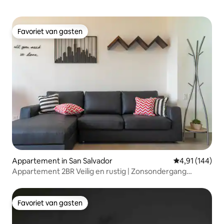
Favoriet van gasten
Favoriet van gasten
Appartement in San Salvador
Gemiddelde beo
4,91 (144)
Appartement 2BR Veilig en rustig | Zonsondergang
vulkaan
Favoriet van gasten
Favoriet van gasten