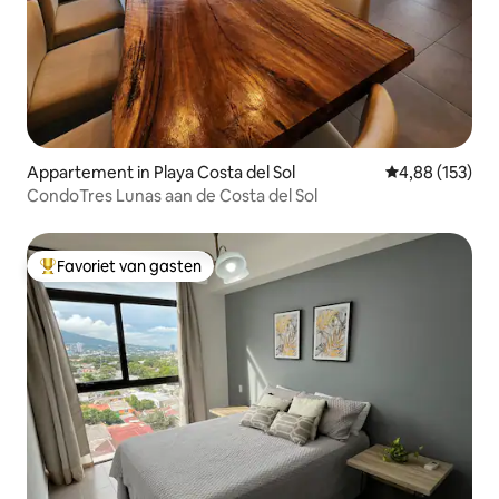
Appartement in Playa Costa del Sol
Gemiddelde beo
4,88 (153)
CondoTres Lunas aan de Costa del Sol
Favoriet van gasten
Topfavoriet van gasten