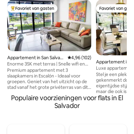
Favoriet van gasten
Favoriet van gas
Topfavoriet van gasten
Favoriet van gas
Appartement in San Salvad
Gemiddelde beoordeling van 4,96
4,96 (102)
Appartement in Sa
or
Enorme 3SK met terras | Snelle wifi en
or
Luxe appartement
uitzicht op de skyline
Premium appartement met 3
prachtig uitzicht
Stel je een plek vo
slaapkamers in Escalón - Ideaal voor
gekenmerkt door 
groepen. Geniet van het uitzicht op de
eigentijdse stijl 
stad vanaf het grote privéterras van dit
maar die ook is g
moderne appartement met 3
Populaire voorzieningen voor flats in El
ontspanning als pr
slaapkamers in Torre Luceiro II, La
panoramisch uitzi
Escalón. Perfect voor gezinnen, werken
Salvador
vanuit een exclus
op afstand of groepen die
bovenste verdiepin
weekendactiviteiten bijwonen. Voorzien
een van de meest
van snelle wifi, 2 werkplekken,
buurten van de stad. Ontde
airconditioning en een volledige keuken.
levensstijl van kl
Gelegen in een veilige, rustige omgeving