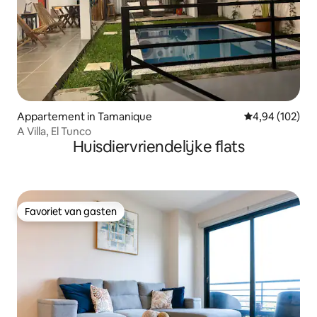
Appartement in Tamanique
Gemiddelde beo
4,94 (102)
A Villa, El Tunco
Huisdiervriendelijke flats
Favoriet van gasten
Favoriet van gasten