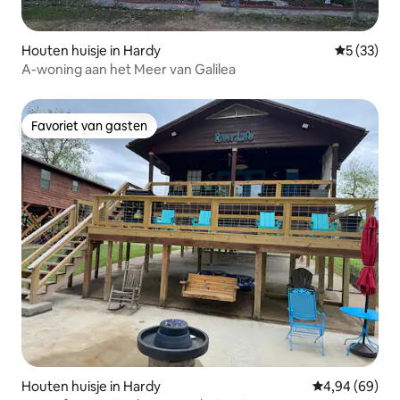
Houten huisje in Hardy
Gemiddelde
5 (33)
A-woning aan het Meer van Galilea
Favoriet van gasten
Favoriet van gasten
Houten huisje in Hardy
Gemiddelde be
4,94 (69)