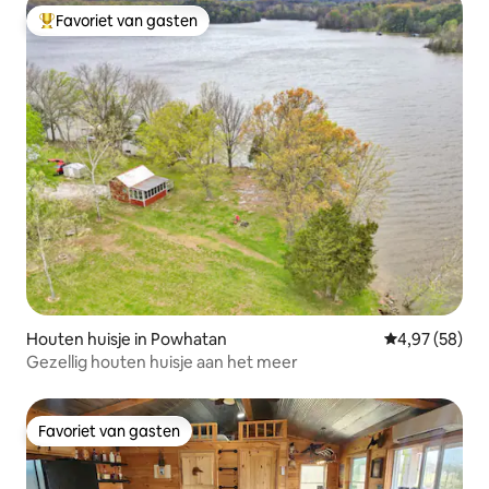
Favoriet van gasten
Topfavoriet van gasten
Houten huisje in Powhatan
Gemiddelde be
4,97 (58)
Gezellig houten huisje aan het meer
Favoriet van gasten
Favoriet van gasten