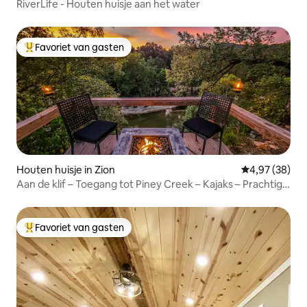
RiverLife - Houten huisje aan het water
Favoriet van gasten
Topfavoriet van gasten
Houten huisje in Zion
Gemiddelde be
4,97 (38)
Aan de klif – Toegang tot Piney Creek – Kajaks – Prachtige
uitzichten
Favoriet van gasten
Topfavoriet van gasten