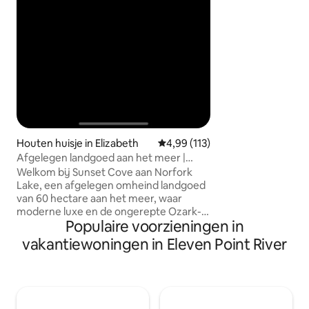
marshmallows bove
achtertuin. Dicht 
Spring rivieren, g
historische Hardy 
drijven, vissen, w
Ozarks verkennen
Houten huisje in Elizabeth
Gemiddelde beoordeling van 4,99
4,99 (113)
Afgelegen landgoed aan het meer |
Verblijf voor stellen
Welkom bij Sunset Cove aan Norfork
Lake, een afgelegen omheind landgoed
van 60 hectare aan het meer, waar
moderne luxe en de ongerepte Ozark-
Populaire voorzieningen in
wildernis samenkomen. Word wakker
met een weids uitzicht op het meer,
vakantiewoningen in Eleven Point River
breng de dag door bij het luxe zwembad
met uitzicht op Norfork Lake, ga
kajakken vanaf de terrassen aan het
meer in een rustige baai en ontspan in
de eigen hot tub onder de sterren. Met