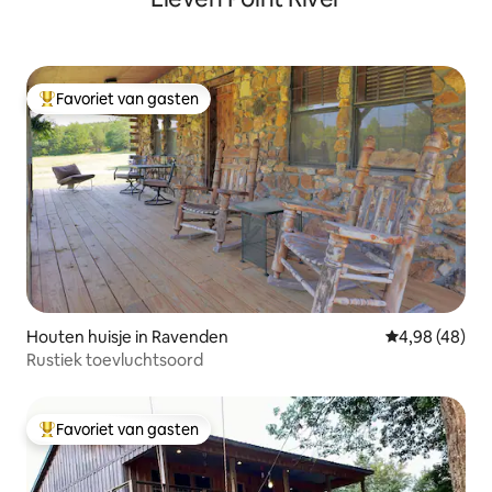
Favoriet van gasten
Topfavoriet van gasten
Houten huisje in Ravenden
Gemiddelde be
4,98 (48)
Rustiek toevluchtsoord
Favoriet van gasten
Topfavoriet van gasten