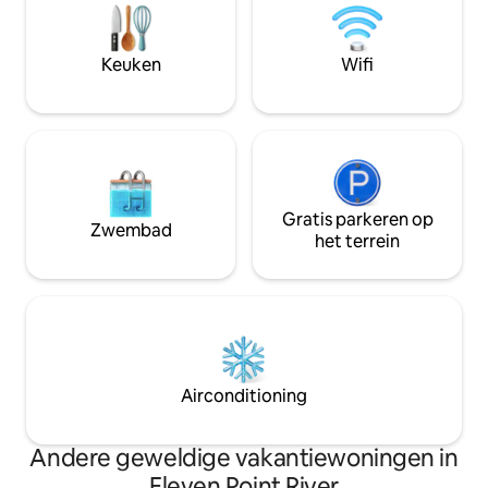
slechts twee andere accommodaties
verspreid over het terrein en meer dan
500 hectare omliggende wildernis, is dit
Keuken
Wifi
een zeldzaam toevluchtsoord dat is
ontworpen voor verbinding en
onvergetelijke momenten samen
Gratis parkeren op
Zwembad
het terrein
Airconditioning
Andere geweldige vakantiewoningen in
Eleven Point River