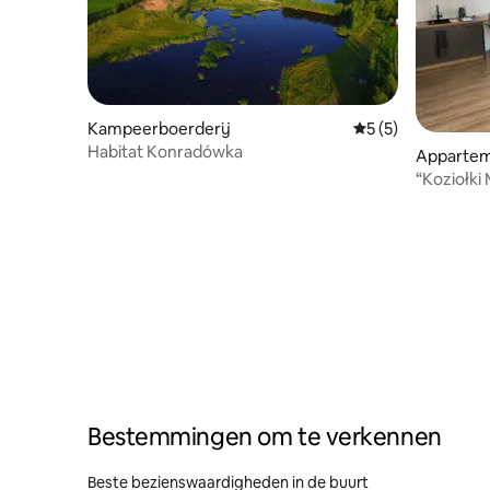
Kampeerboerderij
Gemiddelde beoord
5 (5)
Habitat Konradówka
Apparte
“Koziołki
Bestemmingen om te verkennen
Beste bezienswaardigheden in de buurt