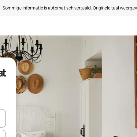
Sommige informatie is automatisch vertaald. 
Originele taal weerge
at
een keuze met je de pijltjestoetsen omhoog en omlaag, óf door te tik