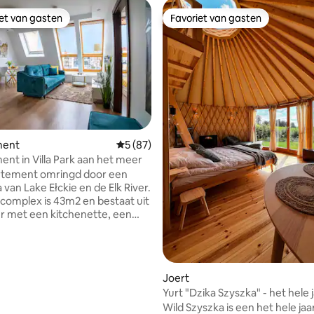
iet van gasten
Favoriet van gasten
iet van gasten
Favoriet van gasten
ment
Gemiddelde beoordeling van 5 uit 5, 87 r
5 (87)
ing van 5 uit 5, 62 recensies
nt in Villa Park aan het meer
rtement omringd door een
van Lake Ełckie en de Elk River.
omplex is 43m2 en bestaat uit
 met een kitchenette, een
r en een badkamer. Uitgerust
oudelijke apparaten,
a en een kluis. Het
ntencomplex heeft een lift,
Joert
e binnenplaats met een park,
Yurt "Dzika Szyszka" - het hele 
in en een speeltuin. Het terrein
Wild Szyszka is een het hele jaa
d en 24 uur per dag bewaakt. In