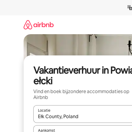
Ga
direct
naar
inhoud
Vakantieverhuur in Powi
ełcki
Vind en boek bijzondere accommodaties op
Airbnb
Locatie
Wanneer er suggesties beschikbaar zijn, maak je 
Aankomst