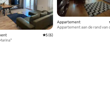
Appartement
Appartement aan de rand van 
eling van 5 uit 5, 5 recensies
ment
Gemiddelde beoordeling van 5 uit 5, 6 r
5 (6)
 Marina”