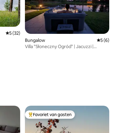
Gemiddelde beoordeling van 5 uit 5, 32 recensies
5 (32)
Bungalow
Gemiddelde beoord
5 (6)
Villa "Słoneczny Ogród" | Jacuzzi |
Barbecue | Natuur
ecensies
Favoriet van gasten
Topfavoriet van gasten