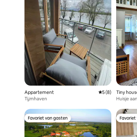
Appartement
Gemiddelde beoord
5 (8)
Tiny hous
Tijmhaven
Huisje aa
Favoriet van gasten
Favoriet
Favoriet van gasten
Favoriet