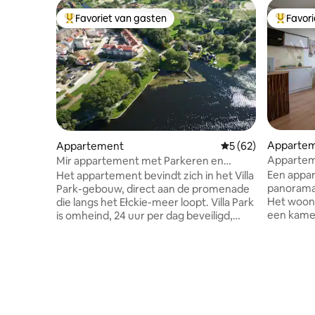
Favoriet van gasten
Favor
Topfavoriet van gasten
Topfavor
Apparte
Appartement
Gemiddelde beoordel
5 (62)
Apparteme
Mir appartement met Parkeren en
Fietsen
Een appa
Het appartement bevindt zich in het Villa
panorama 
Park-gebouw, direct aan de promenade
Het woonc
die langs het Ełckie-meer loopt. Villa Park
een kamer
is omheind, 24 uur per dag beveiligd,
slaapkame
bewaakt. Het appartement is gelegen op
met huish
de 3e verdieping, lift, in de buurt van
elektronic
restaurants, dicht bij het centrum. Een
apparteme
parkeerplaats in de garage is bij de prijs
een groen
inbegrepen. Daarnaast staan er twee
een fonte
fietsen ter beschikking van de gasten.
is omhein
Geweldige plek om op afstand te werken