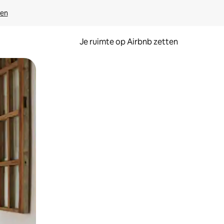
ven
Je ruimte op Airbnb zetten
ken of swipen.