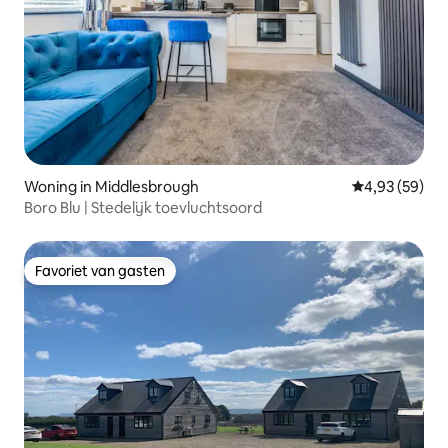
Woning in Middlesbrough
Gemiddelde be
4,93 (59)
Boro Blu | Stedelijk toevluchtsoord
Favoriet van gasten
Favoriet van gasten