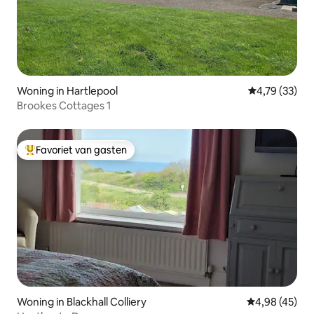
Woning in Hartlepool
Gemiddelde be
4,79 (33)
Brookes Cottages 1
Favoriet van gasten
Topfavoriet van gasten
Woning in Blackhall Colliery
Gemiddelde be
4,98 (45)