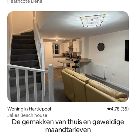
Heathcote Dene
Woning in Hartlepool
Gemiddelde be
4,78 (36)
Jakes Beach house.
De gemakken van thuis en geweldige
maandtarieven