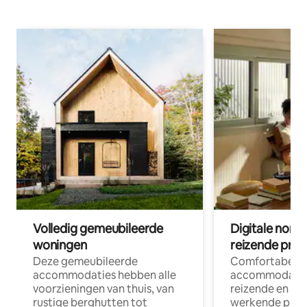
Volledig gemeubileerde
Digitale nom
woningen
reizende prof
Deze gemeubileerde
Comfortabele
accommodaties hebben alle
accommodatie
voorzieningen van thuis, van
reizende en op
rustige berghutten tot
werkende profe