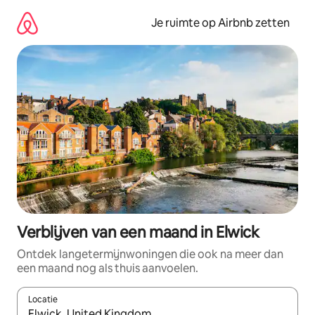
Ga
direct
Je ruimte op Airbnb zetten
naar
inhoud
Verblijven van een maand in Elwick
Ontdek langetermijnwoningen die ook na meer dan
een maand nog als thuis aanvoelen.
Locatie
Wanneer er suggesties beschikbaar zijn, maak je een keuze met