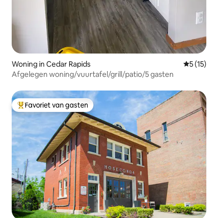
Woning in Cedar Rapids
Gemiddelde
5 (15)
Afgelegen woning/vuurtafel/grill/patio/5 gasten
Favoriet van gasten
Topfavoriet van gasten