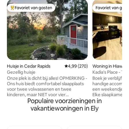
Favoriet van gasten
Favoriet van gas
Topfavoriet van gasten
Favoriet van gas
Huisje in Cedar Rapids
Gemiddelde beoordeling van 4,99
4,99 (270)
Woning in Hiawat
Gezellig huisje
Kadia's Place - Th
Everything Else
Onze plek is dicht bij alles! OPMERKING -
Boek je verblijf in
Ons huis biedt comfortabel slaapplaats
handige accommod
voor twee volwassenen en twee
een weekendje we
kinderen, maar NIET voor vier
Elke slaapkamer is
Populaire voorzieningen in
volwassenen. Op 5-10 minuten rijden
voor je vermaak. J
van bijna alles in de stad. Newbo District
steenworp afstand
vakantiewoningen in Ely
en het centrum liggen op 5 minuten met
Walmart, Lowe's e
de auto en op 15 minuten met de fiets.
eetgelegenheden 
Het fietspad ligt op 1/2 mijl van de
Arby's, Subway en
woning en is goed bereikbaar. Geniet
overkant van de s