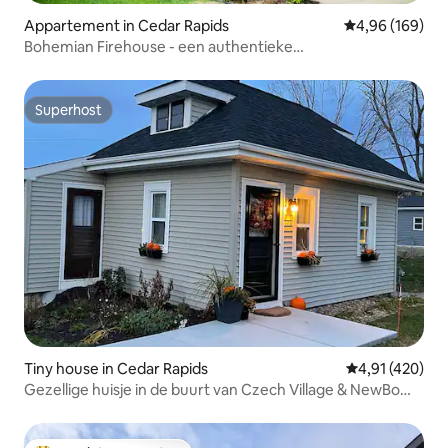
Appartement in Cedar Rapids
Gemiddelde beo
4,96 (169)
Bohemian Firehouse - een authentieke
brandweerkazerne uit 1916
Superhost
Superhost
Tiny house in Cedar Rapids
Gemiddelde beo
4,91 (420)
Gezellige huisje in de buurt van Czech Village & NewBo
Areas