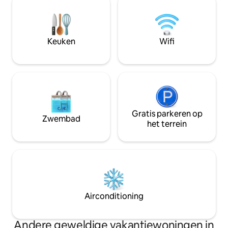
van de rustige, bosrijke ligging van dit
korte rit naar loka
volledig gerenoveerde, 'gezellige' huisje
Sammy's, Alliant 
van 46 vierkante meter vierkante meter
Paramount Theatr
met één slaapkamer. Er is een vuurplaats
Tuma Soccer Compl
Keuken
Wifi
en hout voor een fijne ontspannende
Mis de reservering 
avond, als je ervoor kiest om binnen te
vandaag niet!
blijven.
Gratis parkeren op
Zwembad
het terrein
Airconditioning
Andere geweldige vakantiewoningen in