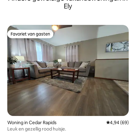
Ely
Favoriet van gasten
Favoriet van gasten
Woning in Cedar Rapids
Gemiddelde be
4,94 (69)
Leuk en gezellig rood huisje.