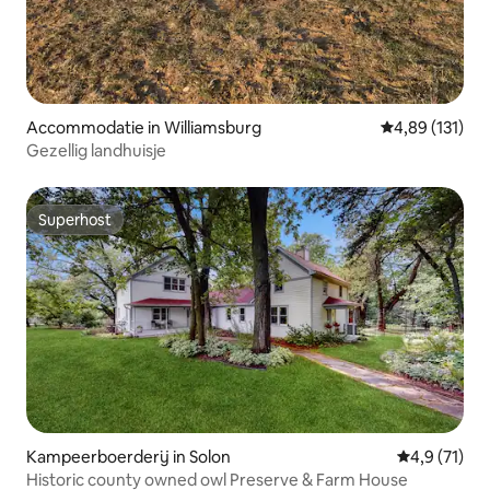
Accommodatie in Williamsburg
Gemiddelde beo
4,89 (131)
Gezellig landhuisje
Superhost
Superhost
Kampeerboerderij in Solon
Gemiddelde b
4,9 (71)
Historic county owned owl Preserve & Farm House