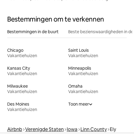
Bestemmingen om te verkennen
Bestemmingen in de buurt
Beste bezienswaardigheden in de
Chicago
Saint Louis
Vakantiehuizen
Vakantiehuizen
Kansas City
Minneapolis
Vakantiehuizen
Vakantiehuizen
Milwaukee
Omaha
Vakantiehuizen
Vakantiehuizen
Des Moines
Toon meer
Vakantiehuizen
Airbnb
Verenigde Staten
Iowa
Linn County
Ely