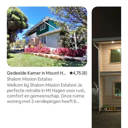
Gedeelde Kamer in Mount Ha
Gemiddelde beoordeling van 4,
4,75 (8)
gen
Shalom Mission Estates
Welkom bij Shalom Mission Estates! Je
perfecte retraite in Mt Hagen voor rust,
comfort en gemeenschap. Onze ruime
woning met 2 verdiepingen heeft 6
gezellige slaapkamers, 8
eenpersoonsbedden, waarvan 2
zelfstandige kamers op de begane
grond en 2 eenpersoonskamers bij het