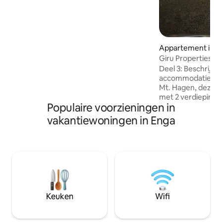
balkon. Er is ook een grote kamer met
een queensize bed en een
eenpersoonsbed. Geniet van de open
woonruimte, volledig uitgeruste keuken
en twee complete badkamers. Mis het
Appartement in 
balkon van 24 voet met een prachtig
uitzicht op de bergen en een
Giru Properties
aangrenzende studeerkamer niet.
Deel 3: Beschrijvi
accommodatie Gelegen in het hart van
Mt. Hagen, deze m
met 2 verdiepinge
Populaire voorzieningen in
biedt de perfecte
comfort, gemak en 
vakantiewoningen in Enga
professionals, gez
zakenreizigers die
kwaliteitsaccomm
toplocatie. Moder
uitgerust met gasf
Volledig ingericht
loungeset, eettafe
essentiële apparaten Standbygen
Keuken
Wifi
– zorgt voor ono
stroomvoorzienin