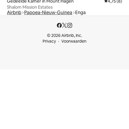
Gedeelde Kamer in Mount Hagen
Gemiddelde b
4,75 (8)
Shalom Mission Estates
Airbnb
Papoea-Nieuw-Guinea
Enga
© 2026 Airbnb, Inc.
Privacy
Voorwaarden