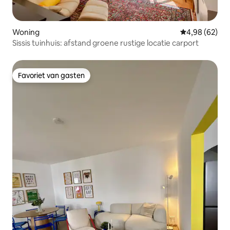
Woning
Gemiddelde be
4,98 (62)
Sissis tuinhuis: afstand groene rustige locatie carport
Favoriet van gasten
Favoriet van gasten