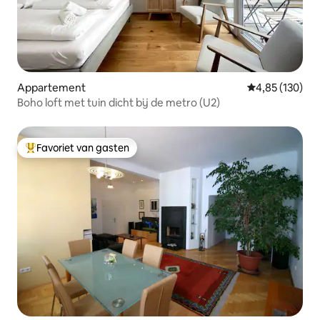
Appartement
Gemiddelde beo
4,85 (130)
Boho loft met tuin dicht bij de metro (U2)
Favoriet van gasten
Topfavoriet van gasten