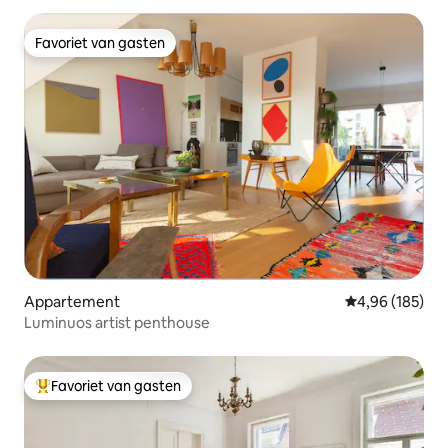
Favoriet van gasten
Favoriet van gasten
Appartement
Gemiddelde beo
4,96 (185)
Luminuos artist penthouse
Favoriet van gasten
Topfavoriet van gasten