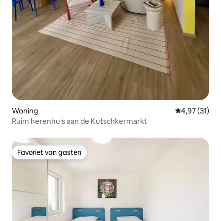
Woning
Gemiddelde be
4,97 (31)
Ruim herenhuis aan de Kutschkermarkt
Favoriet van gasten
Favoriet van gasten