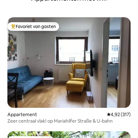
Favoriet van gasten
Topfavoriet van gasten
Appartement
Gemiddelde beo
4,92 (317)
Zeer centraal vlak! op Mariahilfer Straße & U-bahn