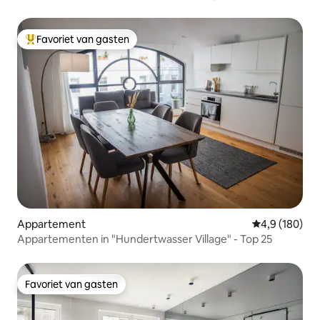
airconditioning
Favoriet van gasten
Topfavoriet van gasten
Appartement
Gemiddelde be
4,9 (180)
Appartementen in "Hundertwasser Village" - Top 25
Favoriet van gasten
Favoriet van gasten