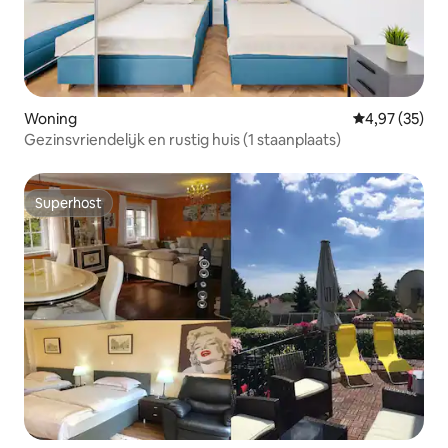
Woning
Gemiddelde be
4,97 (35)
Gezinsvriendelijk en rustig huis (1 staanplaats)
Superhost
Superhost