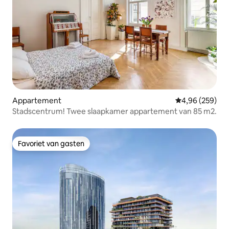
Appartement
Gemiddelde beo
4,96 (259)
Stadscentrum! Twee slaapkamer appartement van 85 m2.
Favoriet van gasten
Favoriet van gasten