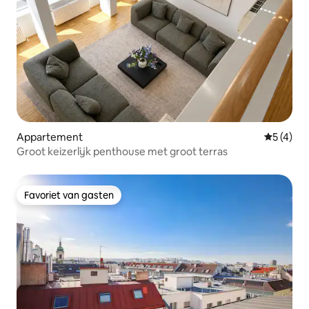
Appartement
Gemiddeld
5 (4)
Groot keizerlijk penthouse met groot terras
Favoriet van gasten
Favoriet van gasten