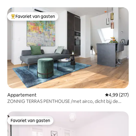
Favoriet van gasten
Topfavoriet van gasten
Appartement
Gemiddelde beo
4,99 (217)
ZONNIG TERRAS PENTHOUSE /met airco, dicht bij de
METRO
Favoriet van gasten
Favoriet van gasten