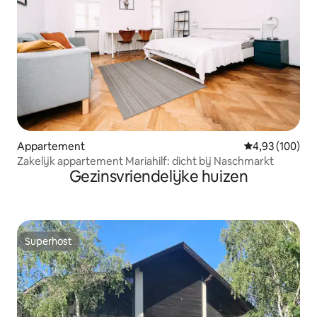
Appartement
Gemiddelde beo
4,93 (100)
Zakelijk appartement Mariahilf: dicht bij Naschmarkt
Gezinsvriendelijke huizen
Superhost
Superhost