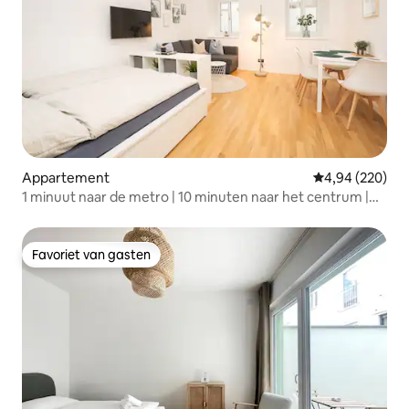
Appartement
Gemiddelde beo
4,94 (220)
1 minuut naar de metro | 10 minuten naar het centrum |
24/7 inchecken
Favoriet van gasten
Favoriet van gasten