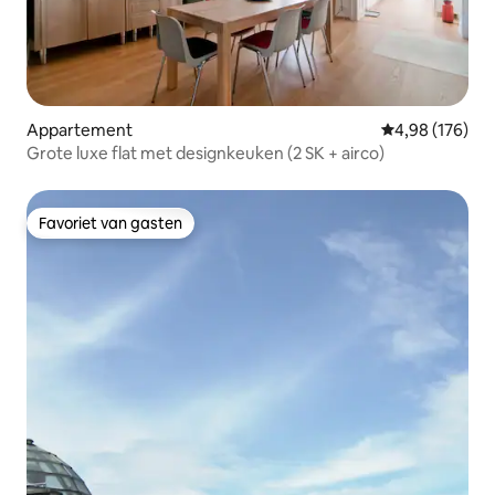
Appartement
Gemiddelde beo
4,98 (176)
Grote luxe flat met designkeuken (2 SK + airco)
Favoriet van gasten
Favoriet van gasten