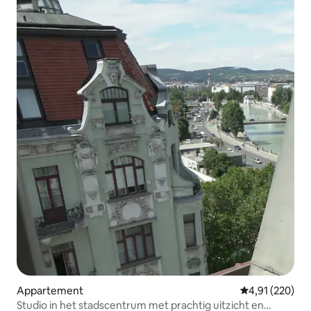
Appartement
Gemiddelde beo
4,91 (220)
Studio in het stadscentrum met prachtig uitzicht en