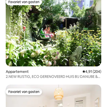
Favoriet van gasten
Favoriet van gasten
Appartement
Gemiddelde beo
4,91 (204)
2.NEW RUSTIG, ECO GERENOVEERD HUIS BIJ DANUBE &
VIC/U1
Favoriet van gasten
Favoriet van gasten