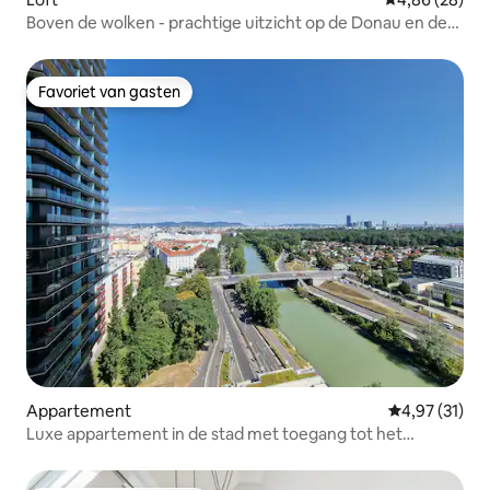
Boven de wolken - prachtige uitzicht op de Donau en de
bergen
Favoriet van gasten
Favoriet van gasten
Appartement
Gemiddelde be
4,97 (31)
Luxe appartement in de stad met toegang tot het
zwembad