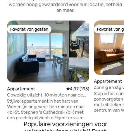
worden hoog gewaardeerd voor hun locatie, netheid
en meer.
Favoriet van gasten
Favoriet van gas
Favoriet van gasten
Favoriet van gas
Appartement
Zonnig en stijlvol 
Appartement
Gemiddelde beoordeling van 4,97
4,97 (195)
bed en balkon
Stap in het comfort 
Geweldig uitzicht, 10 minuten naar de
zonovergoten dak
Sint-Stefanusbasiliek
Stijlvol appartement in het hart van
met uitstekende fa
Wenen (in ongeveer tien minuten naar
centrum van Wen
<b>St. Stephen 's Cathedral</b>) met
ligt op slechts ee
een prachtig uitzicht: o Eigen terras met
bruisende Radetz
Populaire voorzieningen voor
uitzicht op hartje Wenen en het
en belooft een ste
Donaukanaal o Dakterras met