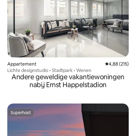
Appartement
Gemiddelde beo
4,88 (215)
Lichte designstudio • Stadtpark • Wenen
Andere geweldige vakantiewoningen
nabij Ernst Happelstadion
Superhost
Superhost