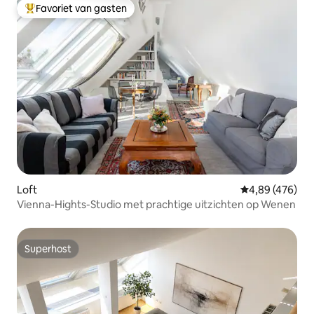
Favoriet van gasten
Topfavoriet van gasten
Loft
Gemiddelde beo
4,89 (476)
Vienna-Hights-Studio met prachtige uitzichten op Wenen
Superhost
Superhost