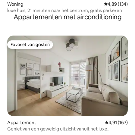
Woning
Gemiddelde beo
4,89 (134)
luxe huis, 21 minuten naar het centrum, gratis parkeren
Appartementen met airconditioning
Favoriet van gasten
Favoriet van gasten
Appartement
Gemiddelde beo
4,91 (167)
Geniet van een geweldig uitzicht vanuit het luxe
appartement op de bovenste verdieping