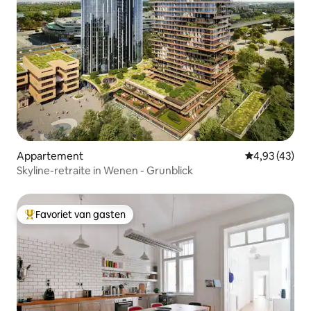
Appartement
Gemiddelde be
4,93 (43)
Skyline-retraite in Wenen - Grunblick
Favoriet van gasten
Topfavoriet van gasten