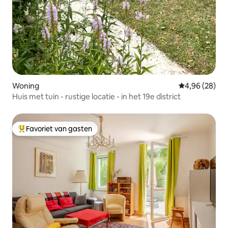
Woning
Gemiddelde be
4,96 (28)
Huis met tuin - rustige locatie - in het 19e district
Favoriet van gasten
Topfavoriet van gasten