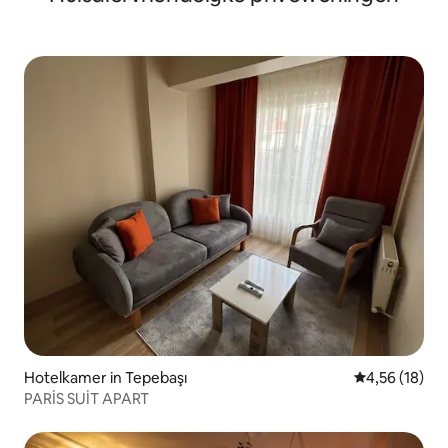
Hotelkamer in Tepebaşı
Gemiddelde be
4,56 (18)
PARİS SUİT APART