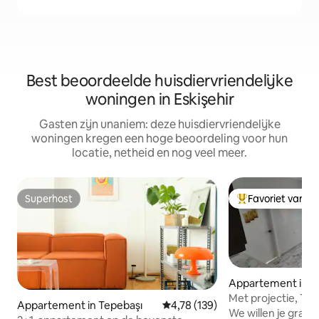
Best beoordeelde huisdiervriendelijke
woningen in Eskişehir
Gasten zijn unaniem: deze huisdiervriendelijke
woningen kregen een hoge beoordeling voor hun
locatie, netheid en nog veel meer.
Superhost
Favoriet van g
Superhost
Topfavoriet van 
Appartement in T
Met projectie, Trei
Appartement in Tepebaşı
Gemiddelde beoordeling van 4,78
4,78 (139)
Toegang met cod
We willen je graag