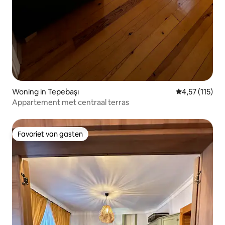
Woning in Tepebaşı
Gemiddelde beo
4,57 (115)
Appartement met centraal terras
Favoriet van gasten
Favoriet van gasten