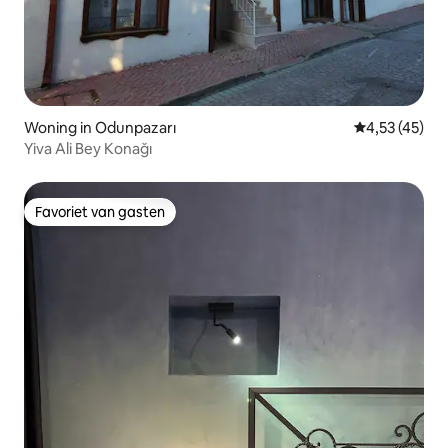
Woning in Odunpazarı
Gemiddelde be
4,53 (45)
Yiva Ali Bey Konağı
Favoriet van gasten
Favoriet van gasten