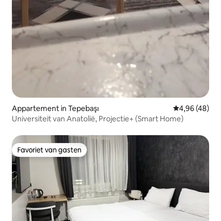
Appartement in Tepebaşı
Gemiddelde be
4,96 (48)
Universiteit van Anatolië, Projectie+ (Smart Home)
Favoriet van gasten
Favoriet van gasten