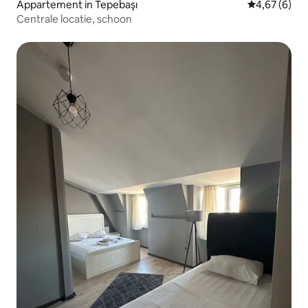
Appartement in Tepebaşı
Gemiddelde b
4,67 (6)
Centrale locatie, schoon