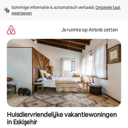
Ga
Sommige informatie is automatisch vertaald. 
Originele taal 
direct
weergeven
naar
inhoud
Je ruimte op Airbnb zetten
Huisdiervriendelijke vakantiewoningen
in Eskişehir