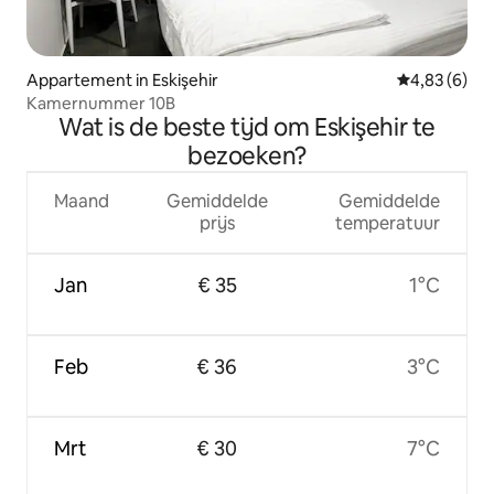
Appartement in Eskişehir
Gemiddelde b
4,83 (6)
Kamernummer 10B
Wat is de beste tijd om Eskişehir te
bezoeken?
Maand
Gemiddelde
Gemiddelde
prijs
temperatuur
Jan
€ 35
1°C
Feb
€ 36
3°C
Mrt
€ 30
7°C