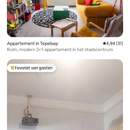
Appartement in Tepebaşı
Gemiddelde be
4,94 (31)
Ruim, modern 2+1-appartement in het stadscentrum
Favoriet van gasten
Topfavoriet van gasten