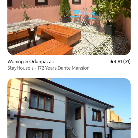
Woning in Odunpazarı
Gemiddelde be
4,81 (31)
StayHouse's - 172 Years Dante Mansion