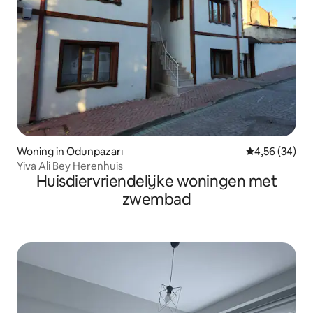
Woning in Odunpazarı
Gemiddelde be
4,56 (34)
Yiva Ali Bey Herenhuis
Huisdiervriendelijke woningen met
zwembad