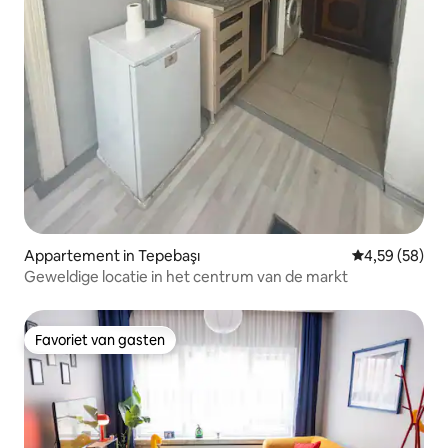
Appartement in Tepebaşı
Gemiddelde be
4,59 (58)
Geweldige locatie in het centrum van de markt
Favoriet van gasten
Favoriet van gasten