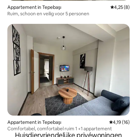
Appartement in Tepebaşı
Gemiddelde b
4,25 (8)
Ruim, schoon en veilig voor 5 personen
Appartement in Tepebaşı
Gemiddelde be
4,19 (16)
Comfortabel, comfortabel ruim 1 +1 appartement
Huisdiervriendelijke privéwoningen