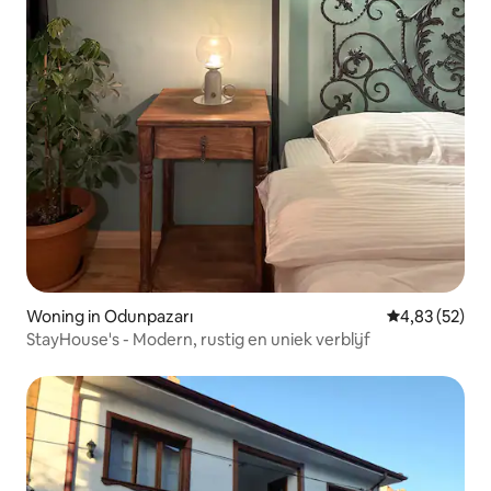
Woning in Odunpazarı
Gemiddelde be
4,83 (52)
StayHouse's - Modern, rustig en uniek verblijf