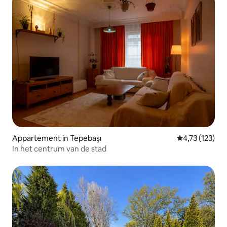
Appartement in Tepebaşı
Gemiddelde beo
4,73 (123)
In het centrum van de stad