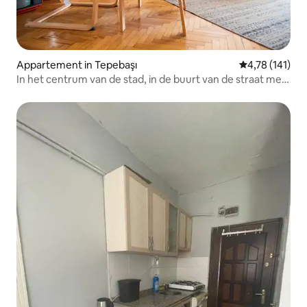
Appartement in Tepebaşı
Gemiddelde beo
4,78 (141)
In het centrum van de stad, in de buurt van de straat met
bars, 3+1 appartement