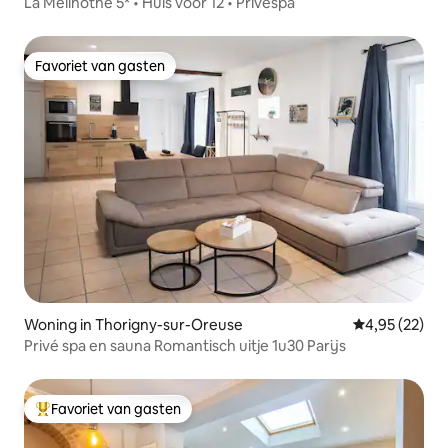
La Mélinothe 5* • Huis voor 12 • Privéspa
Favoriet van gasten
Favoriet van gasten
Woning in Thorigny-sur-Oreuse
Gemiddelde be
4,95 (22)
Privé spa en sauna Romantisch uitje 1u30 Parijs
Favoriet van gasten
Topfavoriet van gasten