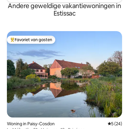
Andere geweldige vakantiewoningen in
Estissac
Favoriet van gasten
Topfavoriet van gasten
Woning in Paisy-Cosdon
Gemiddelde
5 (24)