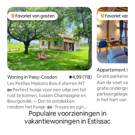
Favoriet van gasten
Favoriet van g
Topfavoriet van gasten
Topfavoriet van 
Appartement in T
Gratis parkeren, G
Woning in Paisy-Cosdon
Gemiddelde beoordeling van 4,99
4,99 (118)
Uitzicht op de kat
Aan de voet van d
Les Petites Maisons Bois 4 sterren MT
gratis ondergron
🏡 Perfect huisje voor een uitje om tot
parkeergelegenhe
rust te komen, tussen Champagne en
in het hart van he
Bourgondië. ℹ️- Om te ontdekken
geniet van een pi
rondom het huisje: 🏡- Troyes en zijn
alle bezienswaard
Populaire voorzieningen in
vakwerkhuizen 🍷- Chablis en de
bereikbaar zijn: m
Wijnroute 🍽️- Gastronomie in
vakantiewoningen in Estissac
Cité du Vitrail, k
Bourgondië en Champagne 🗺️-
lichte gezinsacc
erfgoed, natuur en lokale producten 🌊:
plafonds, zichtba