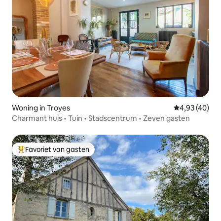
Woning in Troyes
Gemiddelde be
4,93 (40)
Charmant huis • Tuin • Stadscentrum • Zeven gasten
Favoriet van gasten
Topfavoriet van gasten