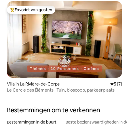
Favoriet van gasten
Topfavoriet van gasten
Villa in La Rivière-de-Corps
Gemiddeld
5 (7)
Le Cercle des Éléments | Tuin, bioscoop, parkeerplaats
Bestemmingen om te verkennen
Bestemmingen in de buurt
Beste bezienswaardigheden in de