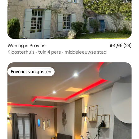
Woning in Provins
Gemiddelde be
4,96 (23)
Kloosterhuis - tuin 4 pers - middeleeuwse stad
Favoriet van gasten
Favoriet van gasten