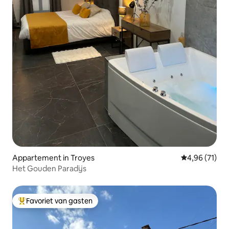
Appartement in Troyes
Gemiddelde be
4,96 (71)
Het Gouden Paradijs
Favoriet van gasten
Topfavoriet van gasten