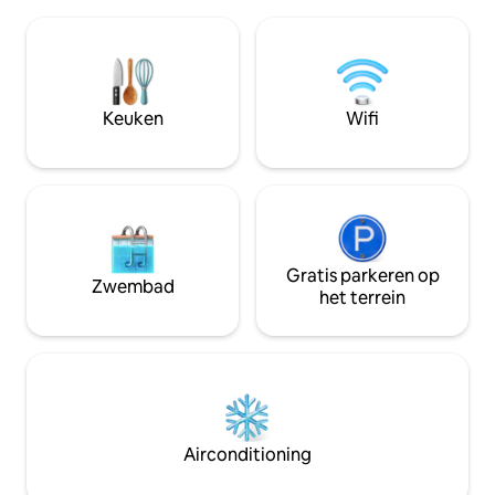
Meer op 6 km afstand 🥾:
een geplaveide bi
Natuurwandelingen. 🥐 Winkels in de
typisch Troyan-ge
buurt: • bakkerij op 600 m •
gezinnen en vrien
Supermarkten en lokale markt op 4 km
en architectuur 
afstand 📍Makkelijke toegang: • Parijs
die gevoelig zijn
op 1,5 uur afstand • Troyes en Sens op 35
Keuken
Wifi
zich onthouden.
km afstand • Chablis en Auxerre op 50
km afstand • 10 minuten naar de
snelweg
Gratis parkeren op
Zwembad
het terrein
Airconditioning