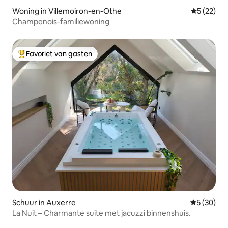
Woning in Villemoiron-en-Othe
Gemiddelde
5 (22)
Champenois-familiewoning
Favoriet van gasten
Topfavoriet van gasten
Schuur in Auxerre
Gemiddelde
5 (30)
La Nuit – Charmante suite met jacuzzi binnenshuis.