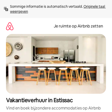
Ga
Sommige informatie is automatisch vertaald. 
Originele taal 
direct
weergeven
naar
inhoud
Je ruimte op Airbnb zetten
Vakantieverhuur in Estissac
Vind en boek bijzondere accommodaties op Airbnb