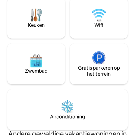
stellen. Het terras biedt een spectaculair
ingang, zelf inchecken. Op 5
panoramisch uitzicht over La Bresse en
van het centrum v
de Hoge Vogezen. Ligstoelen en sauna
minuten van Haut
met panoramisch uitzicht. Suite
minuten van Colma
Keuken
Wifi
exclusief voorbehouden voor
Wijnroute, gezinn
volwassenen.
reizigers.
Gratis parkeren op
Zwembad
het terrein
Airconditioning
Andere geweldige vakantiewoningen in