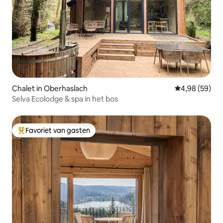
Chalet in Oberhaslach
Gemiddelde be
4,98 (59)
Selva Ecolodge & spa in het bos
Favoriet van gasten
Topfavoriet van gasten