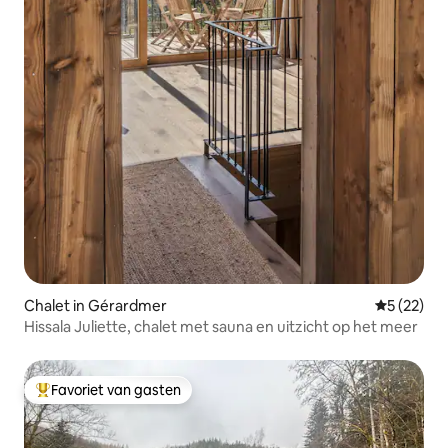
Chalet in Gérardmer
Gemiddelde
5 (22)
Hissala Juliette, chalet met sauna en uitzicht op het meer
Favoriet van gasten
Topfavoriet van gasten