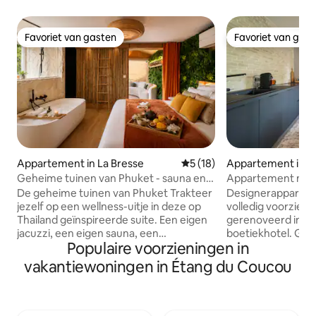
Favoriet van gasten
Favoriet van gas
Favoriet van gasten
Favoriet van gas
Appartement in La Bresse
Gemiddelde beoordeling van 
5 (18)
Appartement in Sé
Geheime tuinen van Phuket - sauna en
Appartement met a
jacuzzi voor 2
terras en kingsiz
De geheime tuinen van Phuket Trakteer
Designerappartem
jezelf op een wellness-uitje in deze op
volledig voorzien 
Thailand geïnspireerde suite. Een eigen
gerenoveerd in de 
jacuzzi, een eigen sauna, een
boetiekhotel. Gepolijst beton, houten
Populaire voorzieningen in
meeslepende thuisbioscoop, een
latten, handgemaak
kingsize bed van 180x200, een gezellige
slaapkamers met k
vakantiewoningen in Étang du Coucou
loungeruimte met bank, een veranda,
badkamer met inl
een volledig uitgeruste keuken, een
eigen schaduwrijk terras
zen-sfeer en zachte verlichting creëren
uitgeruste keuken
een echte romantische cocon voor
Netflix, 65-inch tv