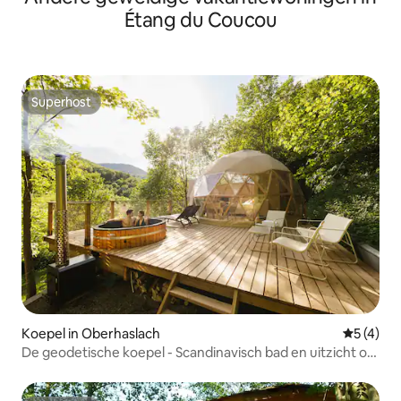
Étang du Coucou
Superhost
Superhost
Koepel in Oberhaslach
Gemiddeld
5 (4)
De geodetische koepel - Scandinavisch bad en uitzicht op
de natuur