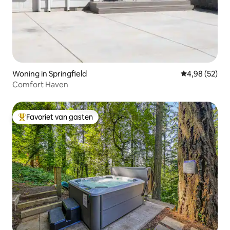
Woning in Springfield
Gemiddelde be
4,98 (52)
Comfort Haven
Favoriet van gasten
Topfavoriet van gasten