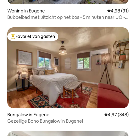
Woning in Eugene
Gemiddelde be
4,98 (91)
Bubbelbad met uitzicht op het bos • 5 minuten naar UO •
Speelkamer
Favoriet van gasten
Topfavoriet van gasten
Bungalow in Eugene
Gemiddelde beo
4,97 (348)
Gezellige Boho Bungalow in Eugene!