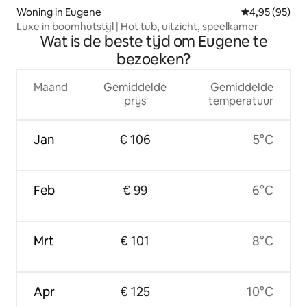
Woning in Eugene
Gemiddelde be
4,95 (95)
Luxe in boomhutstijl | Hot tub, uitzicht, speelkamer
Wat is de beste tijd om Eugene te
bezoeken?
Maand
Gemiddelde
Gemiddelde
prijs
temperatuur
Jan
€ 106
5°C
Feb
€ 99
6°C
Mrt
€ 101
8°C
Apr
€ 125
10°C