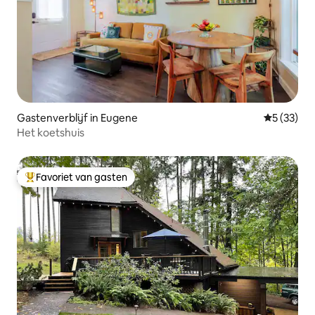
Gastenverblijf in Eugene
Gemiddelde
5 (33)
Het koetshuis
Favoriet van gasten
Topfavoriet van gasten