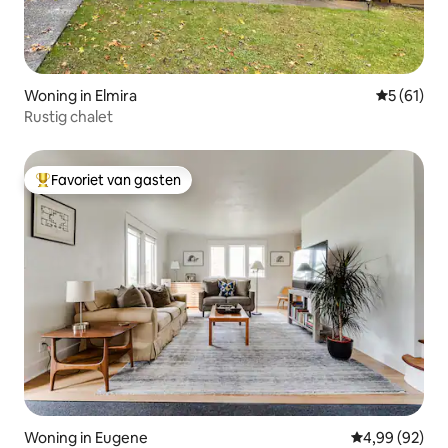
Woning in Elmira
Gemiddelde
5 (61)
Rustig chalet
Favoriet van gasten
Topfavoriet van gasten
Woning in Eugene
Gemiddelde be
4,99 (92)