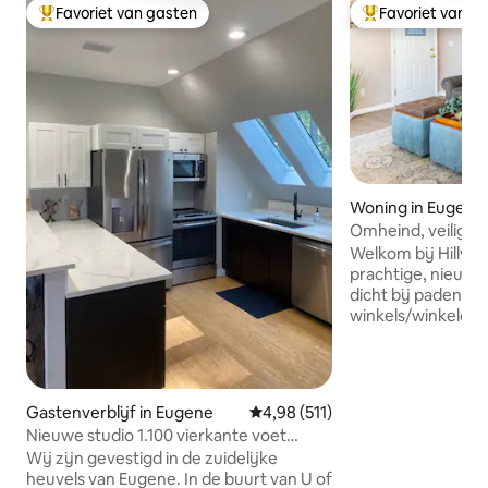
Favoriet van gasten
Favoriet van g
Topfavoriet van gasten
Topfavoriet van 
Woning in Eugene
Omheind, veilig, on
chique buurt
Welkom bij Hillview 
prachtige, nieuw i
dicht bij paden, p
winkels/winkelcen
evenementencentr
in de prestigieuz
Foothills tussen U
Community Colleg
Gastenverblijf in Eugene
Gemiddelde beoordeling van 4,98
4,98 (511)
uitzicht in een par
Nieuwe studio 1.100 vierkante voet
omgeving. Ons huis met 2 slaapkamers
Gastenverblijf met uitzicht
Wij zijn gevestigd in de zuidelijke
beschikt over ove
heuvels van Eugene. In de buurt van U of
parkeergelegenhe