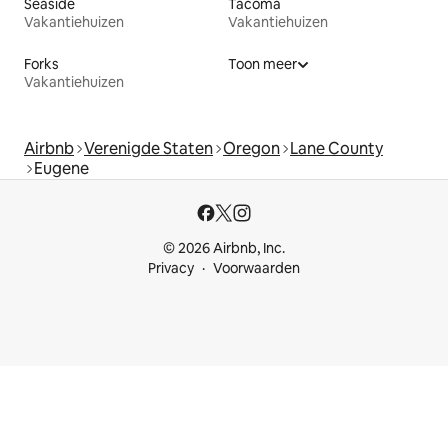
Seaside
Tacoma
Vakantiehuizen
Vakantiehuizen
Forks
Toon meer
Vakantiehuizen
Airbnb
Verenigde Staten
Oregon
Lane County
Eugene
© 2026 Airbnb, Inc.
Privacy
Voorwaarden