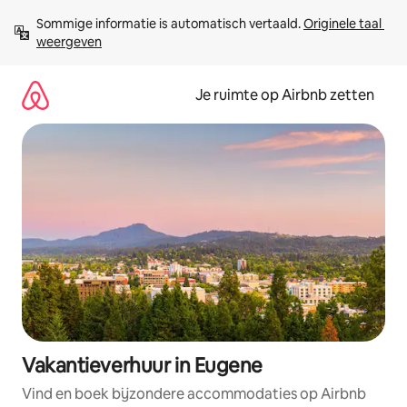
Ga
Sommige informatie is automatisch vertaald. 
Originele taal 
direct
weergeven
naar
inhoud
Je ruimte op Airbnb zetten
Vakantieverhuur in Eugene
Vind en boek bijzondere accommodaties op Airbnb