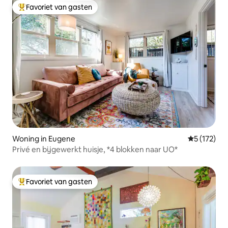
Favoriet van gasten
Topfavoriet van gasten
Woning in Eugene
Gemiddelde 
5 (172)
Privé en bijgewerkt huisje, *4 blokken naar UO*
Favoriet van gasten
Topfavoriet van gasten