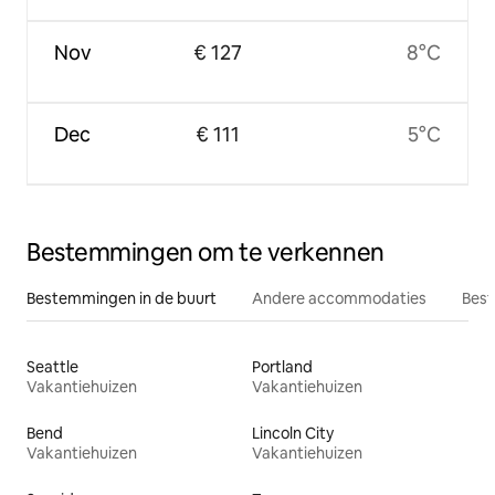
Nov
€ 127
8°C
Dec
€ 111
5°C
Bestemmingen om te verkennen
Bestemmingen in de buurt
Andere accommodaties
Best
Seattle
Portland
Vakantiehuizen
Vakantiehuizen
Bend
Lincoln City
Vakantiehuizen
Vakantiehuizen