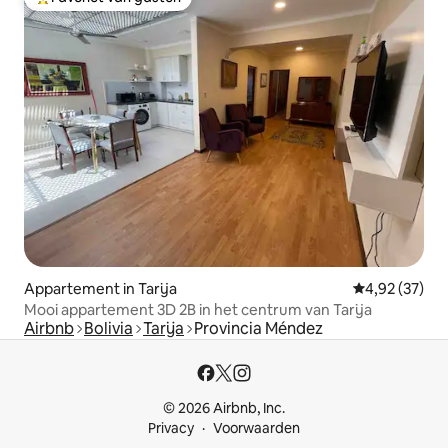
Topfavoriet van gasten
Appartement in Tarija
Gemiddelde be
4,92 (37)
Mooi appartement 3D 2B in het centrum van Tarija
Airbnb
Bolivia
Tarija
Provincia Méndez
© 2026 Airbnb, Inc.
Privacy
Voorwaarden