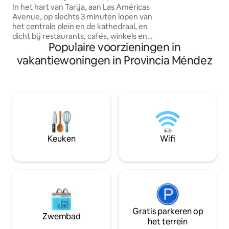
Tarija
In het hart van Tarija, aan Las Américas
communiceert met
Avenue, op slechts 3 minuten lopen van
privéterras met gr
het centrale plein en de kathedraal, en
dicht bij restaurants, cafés, winkels en
Populaire voorzieningen in
een 24-uursapotheek, is dit studio-
appartement ideaal voor soloreizigers of
vakantiewoningen in Provincia Méndez
koppels die Tarija bezoeken. Het omvat:
- Een tweepersoonsbed (2½ plaatsen) -
Keuken wastafel en waterkoker - Tafel
met stoelen en servies - Smart-tv en wifi
- Privé badkamer Gedeelde
voorzieningen zijn een magnetron, een
strijkplank en flessenwater.
Keuken
Wifi
Gratis parkeren op
Zwembad
het terrein