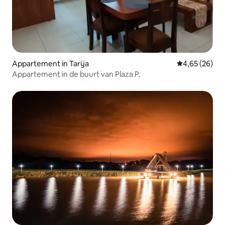
Appartement in Tarija
Gemiddelde be
4,65 (26)
Appartement in de buurt van Plaza P.