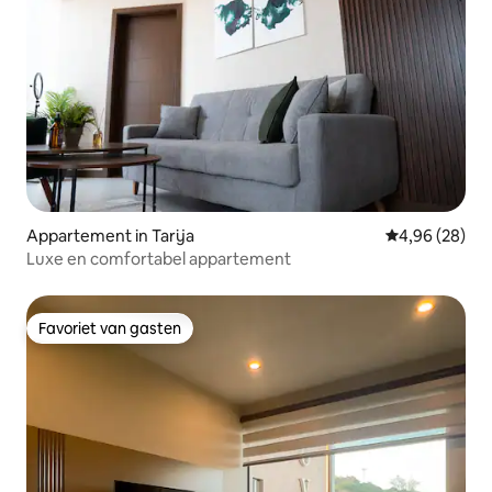
Appartement in Tarija
Gemiddelde be
4,96 (28)
Luxe en comfortabel appartement
Favoriet van gasten
Favoriet van gasten