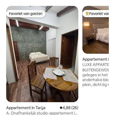
Favoriet van gasten
Favoriet van g
Favoriet van gasten
Topfavoriet van 
Appartement in Ta
LUXE APPARTEME
BUITENGEWOON! 
gelegen in het har
anderhalve blokke
plein, dicht bij mu
Luis Parra coliseu
banken, centrale 
Het heeft charma
airconditioning di
Appartement in Tarija
Gemiddelde beoordeling van 4,8
4,88 (26)
zullen maken; een 
A. Onafhankelijk studio-appartement in
keuken met veel na