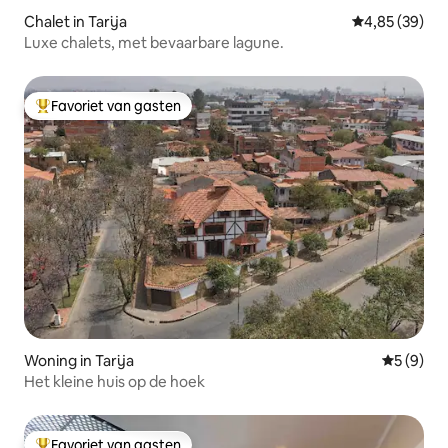
Chalet in Tarija
Gemiddelde be
4,85 (39)
Luxe chalets, met bevaarbare lagune.
Favoriet van gasten
Topfavoriet van gasten
Woning in Tarija
Gemiddeld
5 (9)
Het kleine huis op de hoek
Favoriet van gasten