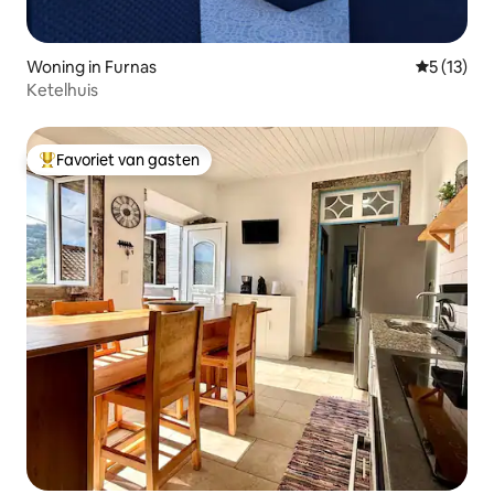
Woning in Furnas
Gemiddelde
5 (13)
Ketelhuis
Favoriet van gasten
Topfavoriet van gasten