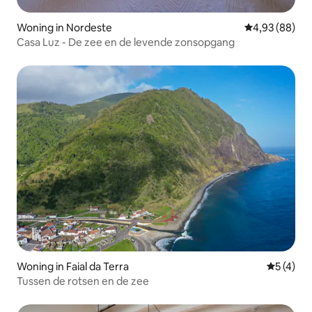
Woning in Nordeste
Gemiddelde be
4,93 (88)
Casa Luz - De zee en de levende zonsopgang
Woning in Faial da Terra
Gemiddeld
5 (4)
Tussen de rotsen en de zee