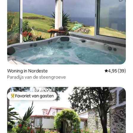
Woning in Nordeste
Gemiddelde be
4,95 (39)
Paradijs van de steengroeve
Favoriet van gasten
Topfavoriet van gasten