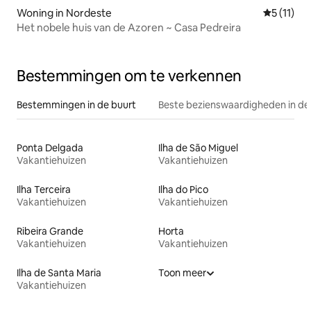
Woning in Nordeste
Gemiddeld
5 (11)
Het nobele huis van de Azoren ~ Casa Pedreira
Bestemmingen om te verkennen
Bestemmingen in de buurt
Beste bezienswaardigheden in de
Ponta Delgada
Ilha de São Miguel
Vakantiehuizen
Vakantiehuizen
Ilha Terceira
Ilha do Pico
Vakantiehuizen
Vakantiehuizen
Ribeira Grande
Horta
Vakantiehuizen
Vakantiehuizen
Ilha de Santa Maria
Toon meer
Vakantiehuizen