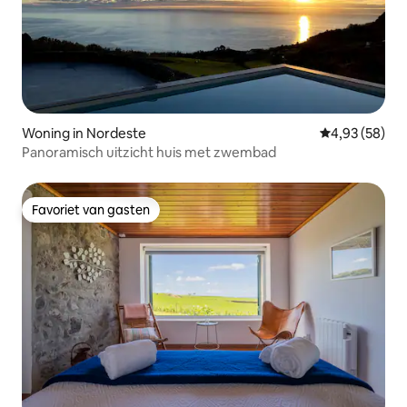
Woning in Nordeste
Gemiddelde be
4,93 (58)
Panoramisch uitzicht huis met zwembad
Favoriet van gasten
Favoriet van gasten