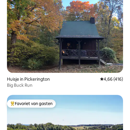
Huisje in Pickerington
Gemiddelde beo
4,66 (416)
Big Buck Run
Favoriet van gasten
Topfavoriet van gasten