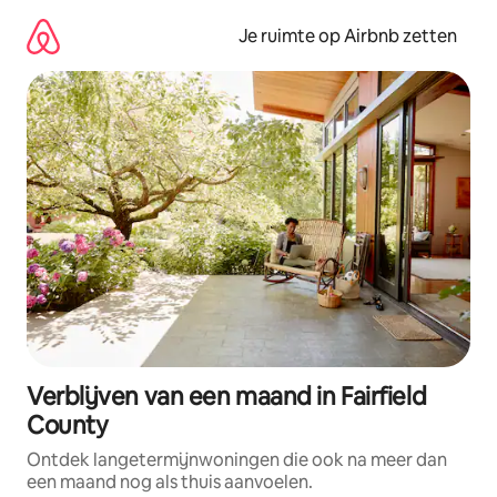
Ga
direct
Je ruimte op Airbnb zetten
naar
inhoud
Verblijven van een maand in Fairfield
County
Ontdek langetermijnwoningen die ook na meer dan
een maand nog als thuis aanvoelen.