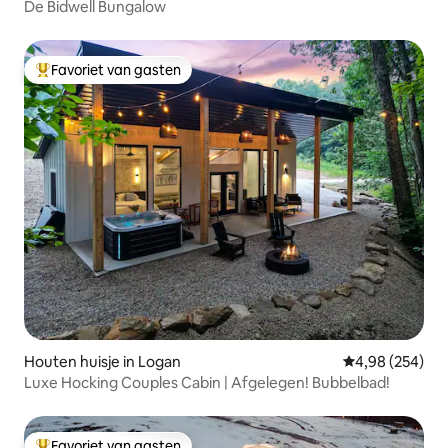
De Bidwell Bungalow
Favoriet van gasten
Topfavoriet van gasten
Houten huisje in Logan
Gemiddelde beo
4,98 (254)
Luxe Hocking Couples Cabin | Afgelegen! Bubbelbad!
Favoriet van gasten