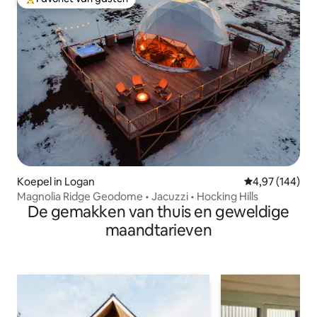
Topfavoriet van gasten
Koepel in Logan
Gemiddelde beo
4,97 (144)
Magnolia Ridge Geodome • Jacuzzi • Hocking Hills
De gemakken van thuis en geweldige
maandtarieven