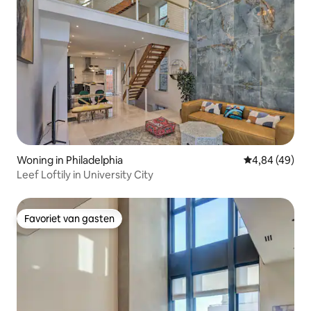
Woning in Philadelphia
Gemiddelde be
4,84 (49)
Leef Loftily in University City
Favoriet van gasten
Favoriet van gasten