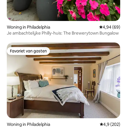
Woning in Philadelphia
Gemiddelde be
4,94 (69)
Je ambachtelijke Philly-huis: The Brewerytown Bungalow
Favoriet van gasten
Favoriet van gasten
Woning in Philadelphia
Gemiddelde be
4,9 (202)