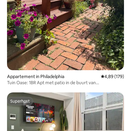
Appartement in Philadelphia
Gemiddelde beo
4,89 (179)
Tuin Oase: 1BR Apt met patio in de buurt van
universiteiten
Superhost
Superhost