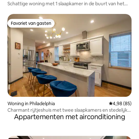
Schattige woning met 1 slaapkamer in de buurt van het
Art Museum.
Favoriet van gasten
Favoriet van gasten
Woning in Philadelphia
Gemiddelde be
4,98 (85)
Charmant rijtjeshuis met twee slaapkamers en stedelijke
Appartementen met airconditioning
oase in de buitenlucht