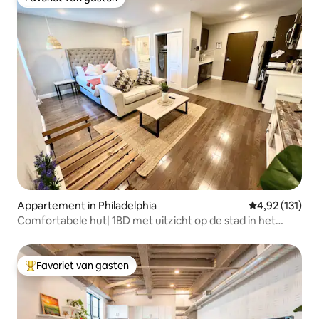
Favoriet van gasten
Appartement in Philadelphia
Gemiddelde beo
4,92 (131)
Comfortabele hut| 1BD met uitzicht op de stad in het
centrum van de stad
Favoriet van gasten
Topfavoriet van gasten