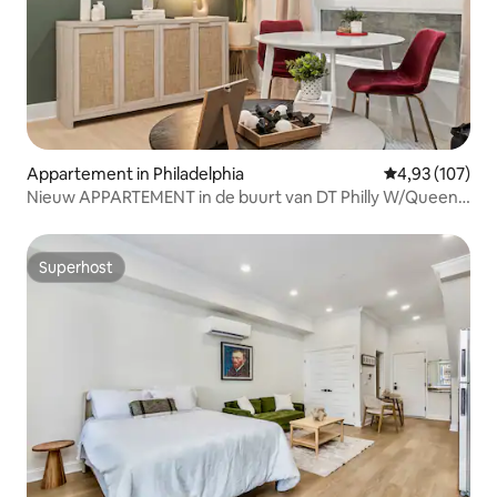
Appartement in Philadelphia
Gemiddelde beo
4,93 (107)
Nieuw APPARTEMENT in de buurt van DT Philly W/Queen,
slaapbank en wasserette
Superhost
Superhost