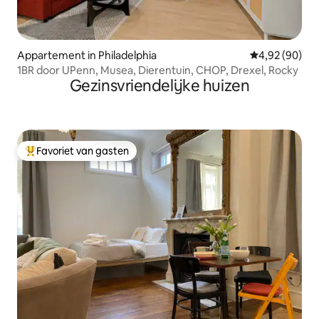
Appartement in Philadelphia
Gemiddelde be
4,92 (90)
1BR door UPenn, Musea, Dierentuin, CHOP, Drexel, Rocky
Gezinsvriendelijke huizen
Favoriet van gasten
Topfavoriet van gasten