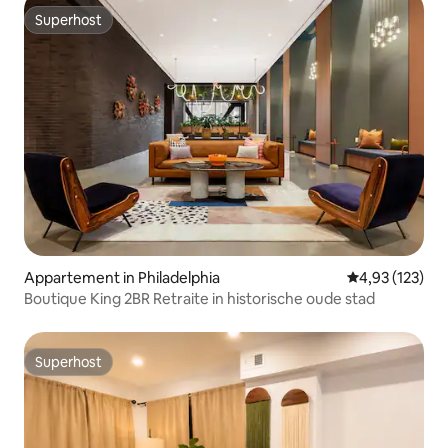
Superhost
Superhost
Appartement in Philadelphia
Gemiddelde beo
4,93 (123)
Boutique King 2BR Retraite in historische oude stad
Superhost
Superhost