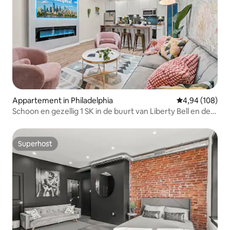
Appartement in Philadelphia
Gemiddelde beo
4,94 (108)
Schoon en gezellig 1 SK in de buurt van Liberty Bell en de
rivier
Superhost
Superhost