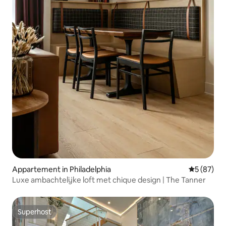
Appartement in Philadelphia
Gemiddelde
5 (87)
Luxe ambachtelijke loft met chique design | The Tanner
Superhost
Superhost