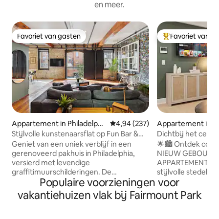
en meer.
Favoriet van gasten
Favoriet van g
Favoriet van gasten
Topfavoriet van 
Appartement in Philadelphi
Gemiddelde beoordeling van 4,94
4,94 (237)
Appartement in Ph
a
Stijlvolle kunstenaarsflat op Fun Bar &
Dichtbij het cen
Restaurant Strip
appartement met 
Geniet van een uniek verblijf in een
🌟🏙️ Ontdek comf
wasserette
gerenoveerd pakhuis in Philadelphia,
NIEUW GEBOUWDE
versierd met levendige
APPARTEMENT 🏙️🌟 🌇🏦🌞Welkom in je
graffitimuurschilderingen. De
stijlvolle stedelij
Populaire voorzieningen voor
droomruimte van deze kunstenaar
moderne appartem
heeft een kleurrijke inrichting, antieke
perfecte mix van 
vakantiehuizen vlak bij Fairmount Park
houten deuren en industriële charme,
toegankelijkheid.
waardoor een inspirerende sfeer voor
van het centrum, 
creativiteit ontstaat. Dit appartement
minuten afstand v