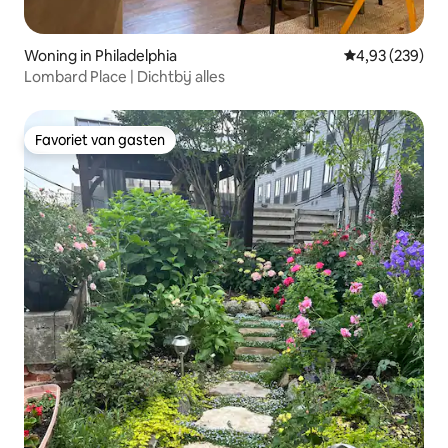
Woning in Philadelphia
Gemiddelde beo
4,93 (239)
Lombard Place | Dichtbij alles
Favoriet van gasten
Favoriet van gasten