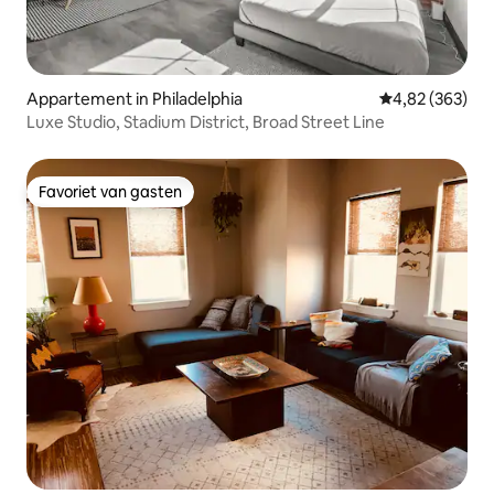
Appartement in Philadelphia
Gemiddelde beo
4,82 (363)
Luxe Studio, Stadium District, Broad Street Line
Favoriet van gasten
Favoriet van gasten