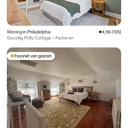
Woning in Philadelphia
Gemiddelde beo
4,96 (105)
Gezellig Philly Cottage + Parkeren
Favoriet van gasten
Topfavoriet van gasten