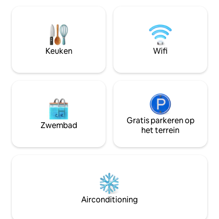
met 1 slaapkamer biedt een ruime
bezienswaardighed
douche, een professionele keuken en
en het bruisende 
gezellige meubels voor een creatief en
stad🎶, terwijl je 
comfortabel verblijf. De accommodatie
en gezellige ruimte
kijkt uit op de levendige 5th Street en is
je nu op bezoek be
Keuken
Wifi
omringd door bars, restaurants en
tijd, dit is je ideal
brouwerijen, met genoeg te ontdekken
beste in het mode
in de buurt. Reserveer nu : )
Gratis parkeren op
Zwembad
het terrein
Airconditioning