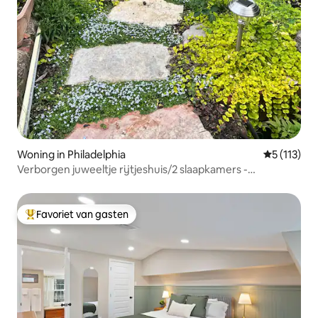
Woning in Philadelphia
Gemiddelde 
5 (113)
Verborgen juweeltje rijtjeshuis/2 slaapkamers -
Universiteitsstad
Favoriet van gasten
Topfavoriet van gasten