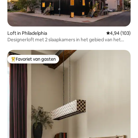
Loft in Philadelphia
Gemiddelde beo
4,94 (103)
Designerloft met 2 slaapkamers in het gebied van het
kunstmuseum met patio
Favoriet van gasten
Topfavoriet van gasten