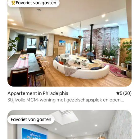
Favoriet van gasten
Topfavoriet van gasten
Appartement in Philadelphia
Gemiddelde
5 (20)
Stijlvolle MCM-woning met gezelschapsplek en open
haard
Favoriet van gasten
Favoriet van gasten