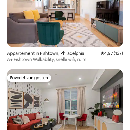
Appartement in Fishtown, Philadelphia
Gemiddelde beo
4,97 (137)
A+ Fishtown Walkability, snelle wifi, ruim!
Favoriet van gasten
Favoriet van gasten