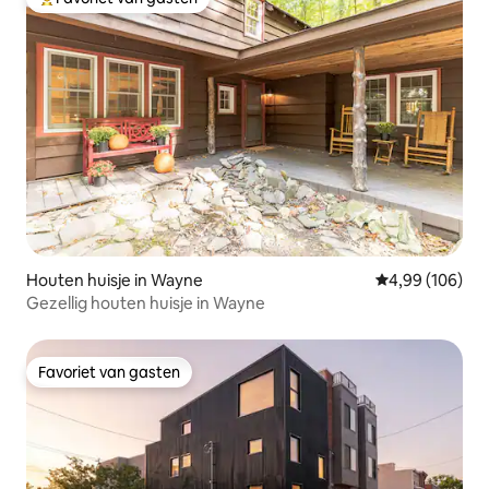
Topfavoriet van gasten
Houten huisje in Wayne
Gemiddelde beo
4,99 (106)
Gezellig houten huisje in Wayne
Favoriet van gasten
Favoriet van gasten