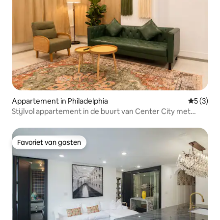
Appartement in Philadelphia
Gemiddeld
5 (3)
Stijlvol appartement in de buurt van Center City met
gratis parkeergelegenheid
Favoriet van gasten
Favoriet van gasten