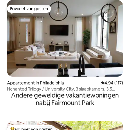
Favoriet van gasten
Favoriet van gasten
Appartement in Philadelphia
Gemiddelde beo
4,94 (117)
Nchanted Trilogy / University City, 3 slaapkamers, 3,5
Andere geweldige vakantiewoningen
badkamers / patio + dakterras
nabij Fairmount Park
Favoriet van gasten