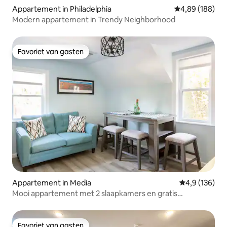
Appartement in Philadelphia
Gemiddelde beo
4,89 (188)
Modern appartement in Trendy Neighborhood
Favoriet van gasten
Favoriet van gasten
Appartement in Media
Gemiddelde be
4,9 (136)
Mooi appartement met 2 slaapkamers en gratis
parkeergelegenheid
Favoriet van gasten