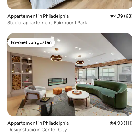
Appartement in Philadelphia
Gemiddelde be
4,79 (63)
Studio-appartement-Fairmount Park
Favoriet van gasten
Favoriet van gasten
Appartement in Philadelphia
Gemiddelde be
4,93 (111)
Designstudio in Center City