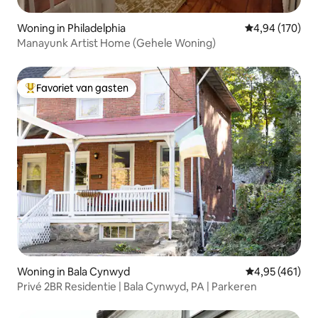
Woning in Philadelphia
Gemiddelde beo
4,94 (170)
Manayunk Artist Home (Gehele Woning)
Favoriet van gasten
Topfavoriet van gasten
Woning in Bala Cynwyd
Gemiddelde beo
4,95 (461)
Privé 2BR Residentie | Bala Cynwyd, PA | Parkeren