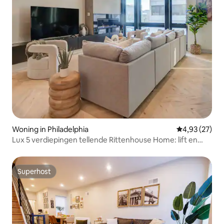
Woning in Philadelphia
Gemiddelde be
4,93 (27)
Lux 5 verdiepingen tellende Rittenhouse Home: lift en
dakterras
Superhost
Superhost