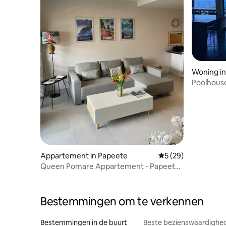
Woning in
Poolhouse
oceaan - 
Appartement in Papeete
Gemiddelde beoordel
5 (29)
Queen Pomare Appartement - Papeete
Tahiti
Bestemmingen om te verkennen
Bestemmingen in de buurt
Beste bezienswaardighed