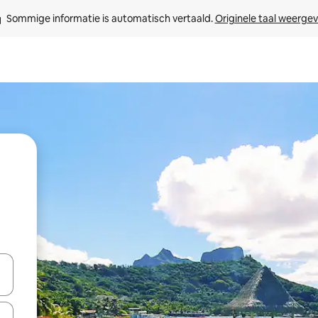
Sommige informatie is automatisch vertaald. 
Originele taal weerge
een keuze met je de pijltjestoetsen omhoog en omlaag, óf door te tik