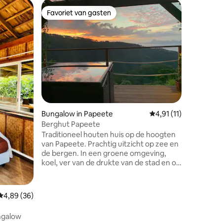
Woning i
Favoriet van gasten
Favorie
Favoriet van gasten
Favorie
FARE MAI
Ontsnap 
unieke b
ziel van
schoonhe
Dit char
iconisch
de grootv
een auth
ecensies
typische toer
Bungalow in Papeete
Gemiddelde beoordeli
4,91 (11)
Maivi kom
onverwac
Berghut Papeete
Tahiti. »
Traditioneel houten huis op de hoogten
interieur
van Papeete. Prachtig uitzicht op zee en
de bergen. In een groene omgeving,
koel, ver van de drukte van de stad en op
15 minuten van het centrum van
Papeete T3- 2 slaapkamers (één op de
tussenverdieping) Beschut terras en een
Gemiddelde beoordeling van 4,89 uit 5, 36 recensies
4,89 (36)
eigen tuin. Vanaf de parkeerplaats moet
je een trap nemen in het hart van de
ngalow
natuur en bijna 80 treden afdalen,