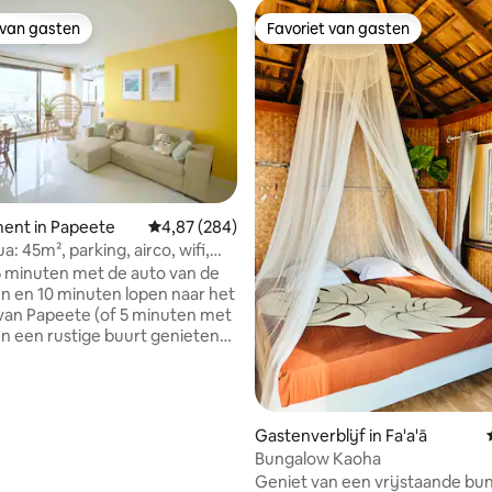
 van gasten
Favoriet van gasten
 van gasten
Favoriet van gasten
 van 4,95 uit 5, 153 recensies
ent in Papeete
Gemiddelde beoordeling van 4,87 uit 5, 284 r
4,87 (284)
: 45m², parking, airco, wifi,
 5 minuten met de auto van de
n en 10 minuten lopen naar het
an Papeete (of 5 minuten met
ezellige, moderne en
se 45 m² Fare Manua met
Orthopedisch matras en
Gastenverblijf in Fa'a'ā
sslaapbank; ⟶ Gratis en
Bungalow Kaoha
e wifi op 20 mbps; ⟶
Geniet van een vrijstaande bu
ioning; ⟶ Beveiligd gebouw