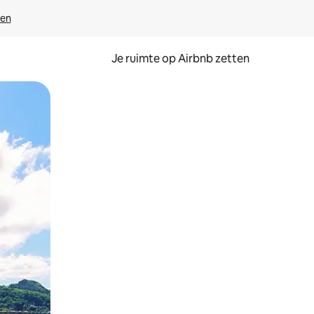
ven
Je ruimte op Airbnb zetten
ken of swipen.