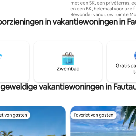
met een SK, een privéterras, 
 ⟶ Dicht bij Papeete markt,
en een BK, helemaal voor uzelf.
 en winkels; Prive parking ⟶
Bewonder vanuit uw ruimte Mo
is. ⟩ Boek nu je verblijf in Tahiti!
oorzieningen in vakantiewoningen in Fa
omliggende bos en de lagune, 
meter boven de zeespiegel. In
gemeenschappelijke ruimtes h
toegang tot een groot terras 
adembenemend uitzicht op Mo
de zonsondergang, evenals tot
zwembad en de jacuzzi. Er staa
gedeelde, professioneel uitger
Gratis p
keuken tot uw beschikking. Bev
Zwembad
t
gratis parkeergelegenheid
geweldige vakantiewoningen in Fautau
iet van gasten
Favoriet van gasten
iet van gasten
Favoriet van gasten