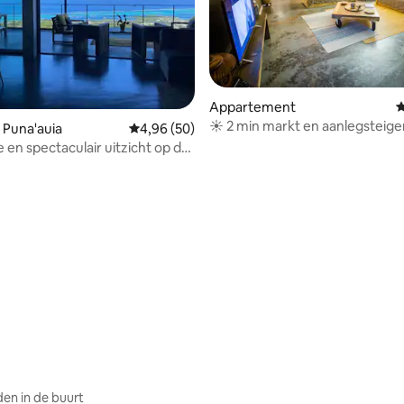
Appartement
G
☀️ 2 min markt en aanlegsteige
 Puna'auia
Gemiddelde beoordeling van 4,96 uit 5, 50 r
4,96 (50)
wifi, Painapo2
 en spectaculair uitzicht op de
2 slaapkamers
ing van 5 uit 5, 29 recensies
en in de buurt