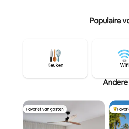
adembenemend uitzicht op de berg
met lift;
Aorai. Conciërgeservice inbegrepen
waterkant
voor een ontspannen of zakelijk verblijf.
grat
Populaire v
Keuken
Wifi
Andere 
Favoriet van gasten
Favor
Favoriet van gasten
Topfavor