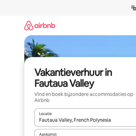
Ga
direct
naar
inhoud
Vakantieverhuur in
Fautaua Valley
Vind en boek bijzondere accommodaties op
Airbnb
Locatie
Wanneer er suggesties beschikbaar zijn, maak je 
Aankomst