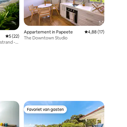
recensies
Appartement in Papeete
Gemiddelde beoordelin
4,88 (17)
Gemiddelde beoordeling van 5 uit 5, 22 recensies
5 (22)
The Downtown Studio
strand -
Favoriet van gasten
Favoriet van gasten