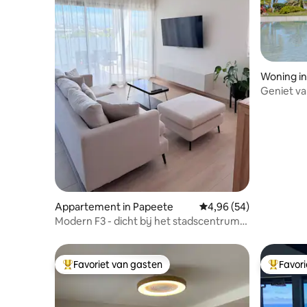
Woning i
Geniet v
Appartement in Papeete
Gemiddelde beoordeling
4,96 (54)
Modern F3 - dicht bij het stadscentrum
en de veerbootkade
Favoriet van gasten
Favor
Topfavoriet van gasten
Topfavor