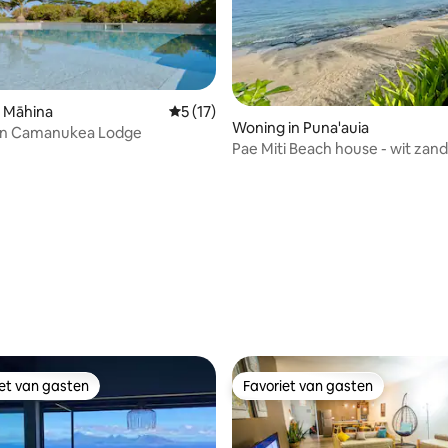
n Māhina
Gemiddelde beoordeling van 5 uit 5, 17 
5 (17)
Woning in Puna'auia
an Camanukea Lodge
Pae Miti Beach house - wit zand
Tahiti
 van 4,96 uit 5, 54 recensies
iet van gasten
Favoriet van gasten
iet van gasten
Favoriet van gasten