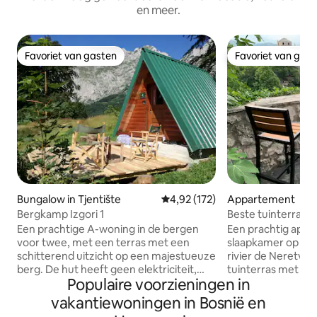
en meer.
Favoriet van gasten
Favoriet van gas
Favoriet van gasten
Favoriet van gas
Bungalow in Tjentište
Gemiddelde beoordeling van 4,92
4,92 (172)
Appartement
Bergkamp Izgori 1
Beste tuinterras in
oude brug
Een prachtige A-woning in de bergen
Een prachtig app
voor twee, met een terras met een
slaapkamer op de
schitterend uitzicht op een majestueuze
rivier de Neretva
berg. De hut heeft geen elektriciteit,
tuinterras met uit
Populaire voorzieningen in
maar wel verlichting, apparaten en alles
Bridge en de oude 
wat je nodig hebt; je kunt je apparaten
volledig uitgerus
vakantiewoningen in Bosnië en
opladen in ons restaurant. Op 40 meter
perfecte keuze voo