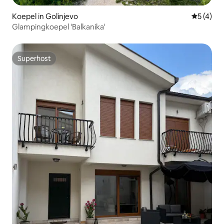
Koepel in Golinjevo
Gemiddeld
5 (4)
Glampingkoepel 'Balkanika'
Superhost
Superhost