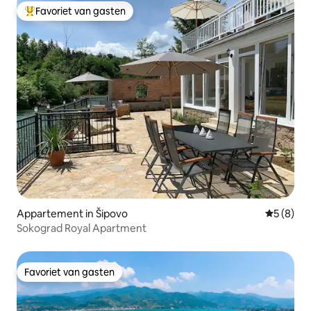
Favoriet van gasten
Topfavoriet van gasten
Appartement in Šipovo
Gemiddeld
5 (8)
Sokograd Royal Apartment
Favoriet van gasten
Favoriet van gasten