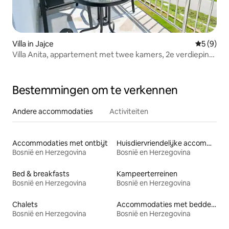
Villa in Jajce
Gemiddeld
5 (9)
Villa Anita, appartement met twee kamers, 2e verdieping
(D)
Bestemmingen om te verkennen
Andere accommodaties
Activiteiten
Accommodaties met ontbijt
Huisdiervriendelijke accommodaties
Bosnië en Herzegovina
Bosnië en Herzegovina
Bed & breakfasts
Kampeerterreinen
Bosnië en Herzegovina
Bosnië en Herzegovina
Chalets
Accommodaties met bedden op toegankelijke hoogte
Bosnië en Herzegovina
Bosnië en Herzegovina