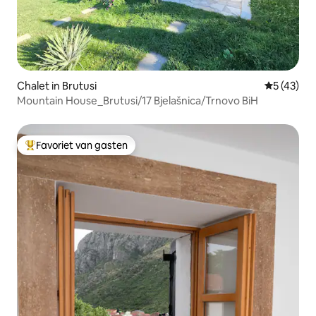
Chalet in Brutusi
Gemiddelde
5 (43)
Mountain House_Brutusi/17 Bjelašnica/Trnovo BiH
Favoriet van gasten
Topfavoriet van gasten