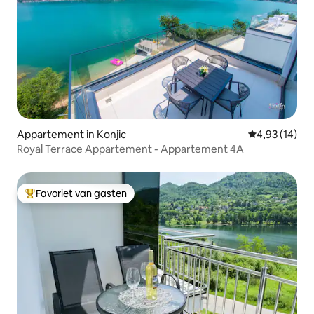
Appartement in Konjic
Gemiddelde be
4,93 (14)
Royal Terrace Appartement - Appartement 4A
Favoriet van gasten
Topfavoriet van gasten