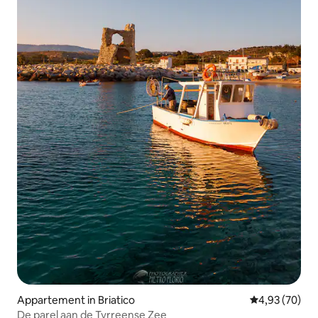
Appartement in Briatico
Gemiddelde be
4,93 (70)
De parel aan de Tyrreense Zee