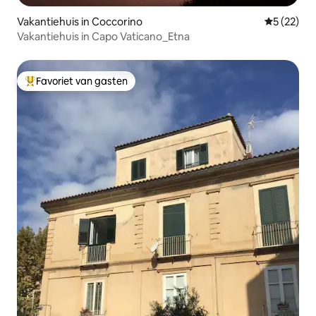
Vakantiehuis in Coccorino
Gemiddelde
5 (22)
Vakantiehuis in Capo Vaticano_Etna
Favoriet van gasten
Topfavoriet van gasten