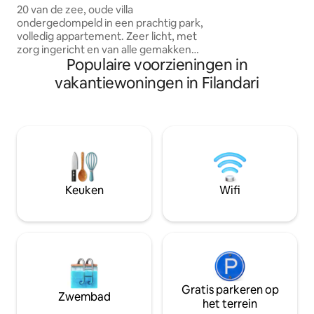
airconditioning, 
20 van de zee, oude villa
met tv, 2slaapkam
ondergedompeld in een prachtig park,
Dicht bij de toeg
volledig appartement. Zeer licht, met
zee, bars en resta
zorg ingericht en van alle gemakken
apotheken en het t
Populaire voorzieningen in
voorzien, zeer grote en lichte kamers,
om uw vakantie 
zeer hoge plafonds. Gemakkelijk
vakantiewoningen in Filandari
magische ontspann
toegankelijke kristalheldere zee,
maken.
adembenemend uitzicht op Stromboli.
Twee tweepersoonsslaapkamers, een
tweepersoonsbed/huwelijk, twee
badkamers, keuken, ontspanning,
eetkamer, groot terras met uitzicht op
zee, airconditioning. Aan de voorkant,
heerlijk strand met bar, geweldig
Keuken
Wifi
restaurant, parasols. 15 km luchthaven
Trein 150 meter Tropea17 km Aeolie
Boarding 3 km
Gratis parkeren op
Zwembad
het terrein