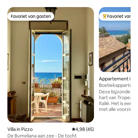
Favoriet van gasten
Favoriet van g
Favoriet van gasten
Topfavoriet van 
Appartement in T
Boetiekapparteme
Deze bijzondere pl
hart van Tropea, 
Italië. Het is een NIEUW appartement
met alle voorzieni
te genieten van ee
maximale comfort:
prachtig en uniek 
Villa in Pizzo
Gemiddelde beoordeling van 4,9
4,98 (45)
parkeerplaats (op a
De Bumeliana aan zee - De tocht