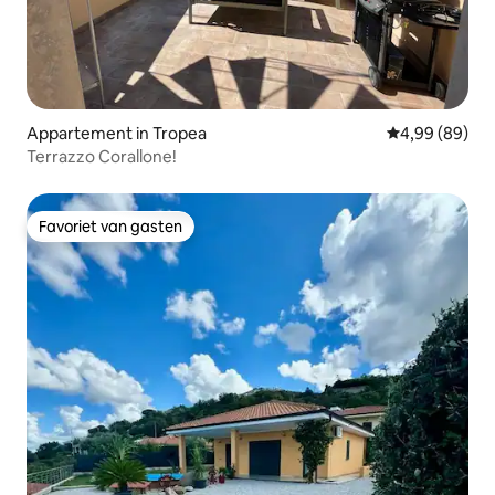
Appartement in Tropea
Gemiddelde be
4,99 (89)
Terrazzo Corallone!
Favoriet van gasten
Favoriet van gasten