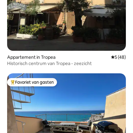
Appartement in Tropea
Gemiddelde
5 (48)
Historisch centrum van Tropea - zeezicht
Favoriet van gasten
Topfavoriet van gasten