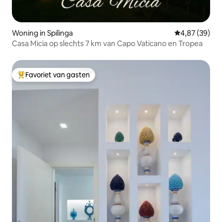
Woning in Spilinga
Gemiddelde be
4,87 (39)
Casa Micia op slechts 7 km van Capo Vaticano en Tropea
Favoriet van gasten
Topfavoriet van gasten