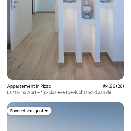
Appartement in Pizzo
Gemiddelde be
4,96 (26)
La Marina Aprt – *[Exclusieve toevluchtsoord aan de
kust]*
Favoriet van gasten
Favoriet van gasten