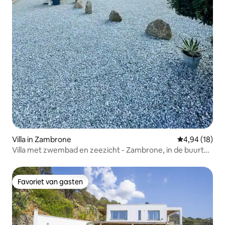
Villa in Zambrone
Gemiddelde be
4,94 (18)
Villa met zwembad en zeezicht - Zambrone, in de buurt
van Tropea
Favoriet van gasten
Favoriet van gasten