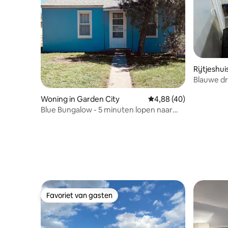
Rijtjeshui
Blauwe d
Woning in Garden City
Gemiddelde beoordeling
4,88 (40)
Blue Bungalow - 5 minuten lopen naar
dierentuin
Favoriet van gasten
Favoriet van gasten