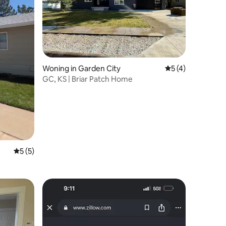
ecensies
Woning in Garden City
Gemiddelde beoord
5 (4)
GC, KS | Briar Patch Home
Gemiddelde beoordeling van 5 uit 5, 5 recensies
5 (5)