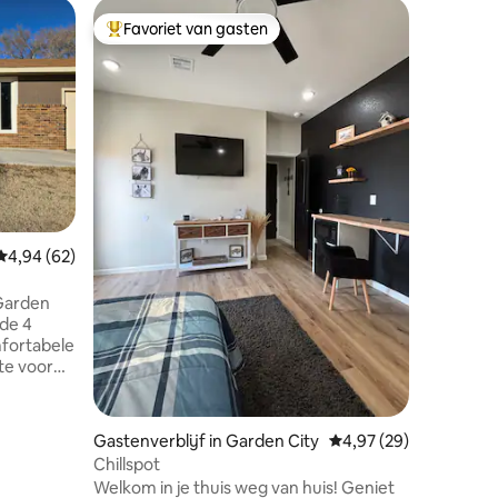
Woning i
Favoriet van gasten
Favor
Topfavoriet van gasten
Topfavo
Sunset H
Boek je v
gebouwde
idee van 
Deze won
slaapkam
volledig
vindt de 
kookbeno
koelkast
Gemiddelde beoordeling van 4,94 uit 5, 62 recensies
4,94 (62)
kookgerei
koffiezet
roken, g
 Garden
Slaapkam
de 4
- kingsiz
mfortabele
badkamer
te voor
bed Stap
elegen in
eenpers
m, een
ts, en
recensies
Gastenverblijf in Garden City
Gemiddelde beoordelin
4,97 (29)
ants en
Chillspot
orp
Welkom in je thuis weg van huis! Geniet
ldig