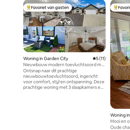
Favoriet van gasten
Favor
Topfavoriet van gasten
Topfavor
Woning in Garden City
Gemiddelde beoorde
5 (11)
Nieuwbouw modern toevluchtsoord met
omheinde achtertuin
Ontsnap naar dit prachtige
nieuwbouwtoevluchtsoord, ingericht
voor comfort, stijl en ontspanning. Deze
prachtige woning met 3 slaapkamers en
2 badkamers heeft een open indeling,
een gezellige open haard, smart-tv's,
wifi, wasmachine en droger,
fitnessapparatuur, een garage voor 2
auto's, een ruime oprit en een volledig
Woning in
uitgeruste keuken met een kookeiland
Mooi en o
met zitplaatsen. Ontspan in de grote
huis uit 1
Oude cha