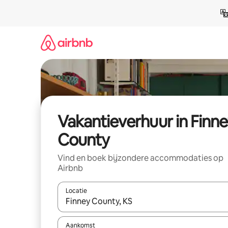
Ga
direct
naar
inhoud
Vakantieverhuur in Finn
County
Vind en boek bijzondere accommodaties op
Airbnb
Locatie
Wanneer er suggesties beschikbaar zijn, maak je 
Aankomst