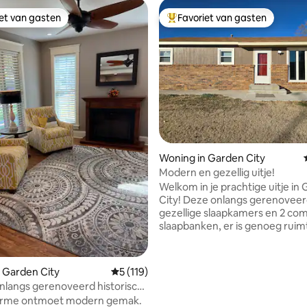
iet van gasten
Favoriet van gasten
iet van gasten
Topfavoriet van gasten
ling van 5 uit 5, 11 recensies
Woning in Garden City
Modern en gezellig uitje!
Welkom in je prachtige uitje in
City! Deze onlangs gerenoveer
gezellige slaapkamers en 2 co
slaapbanken, er is genoeg ruim
iedereen om te ontspannen. G
de buurt van het winkelcentru
verscheidenheid aan restauran
 Garden City
Gemiddelde beoordeling van 5 uit 5, 119 
5 (119)
Target, heb je winkels, restaur
nlangs gerenoveerd historisch
entertainment op een steenw
900
rme ontmoet modern gemak.
afstand. Deze woning is zorgvu