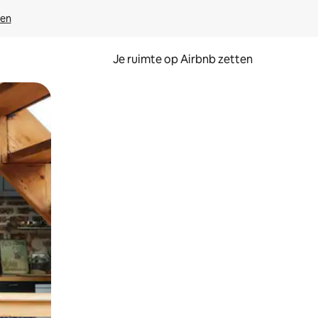
ven
Je ruimte op Airbnb zetten
ken of swipen.