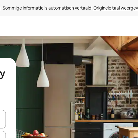
Sommige informatie is automatisch vertaald. 
Originele taal weerge
ey
een keuze met je de pijltjestoetsen omhoog en omlaag, óf door te tik