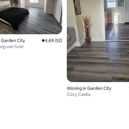
 Garden City
Gemiddelde beoordeling van 4,69 uit 5, 52 r
4,69 (52)
weg van huis!
g van 4,88 uit 5, 8 recensies
Woning in Garden City
Cozy Casita