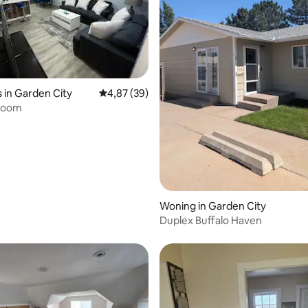
s in Garden City
Gemiddelde beoordeling van 4,87 uit 5, 39 r
4,87 (39)
room
 van 4,88 uit 5, 40 recensies
Woning in Garden City
Duplex Buffalo Haven